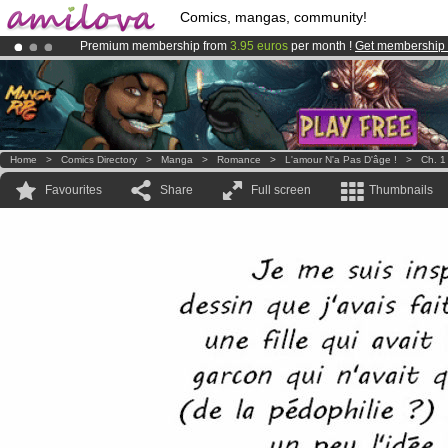
Comics, mangas, community!
Premium membership from
3.95 euros
per month !
Get membership
Amilova
Kickstarter is now LIVE
!.
Already 134393
members
and 1208
comics & mangas!
.
Home
>
Comics Directory
>
Manga
>
Romance
>
L'amour N'a Pas D'âge !
>
Ch. 1
Favourites
Share
Full screen
Thumbnails