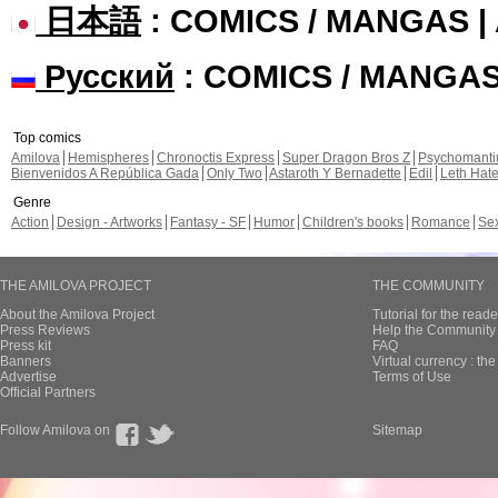
日本語
: COMICS / MANGAS 
Русский
: COMICS / MANGA
Top comics
Amilova
Hemispheres
Chronoctis Express
Super Dragon Bros Z
Psychomant
Bienvenidos A República Gada
Only Two
Astaroth Y Bernadette
Edil
Leth Hat
Genre
Action
Design - Artworks
Fantasy - SF
Humor
Children's books
Romance
Se
THE AMILOVA PROJECT
THE COMMUNITY
About the Amilova Project
Tutorial for the reade
Press Reviews
Help the Community 
Press kit
FAQ
Banners
Virtual currency : th
Advertise
Terms of Use
Official Partners
Follow Amilova on
Sitemap