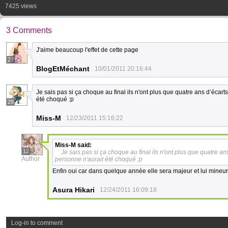
7425 views
3 Comments
J'aime beaucoup l'effet de cette page
27
BlogEtMéchant
10/01/2011 20:16:44
Je sais pas si ça choque au final ils n'ont plus que quatre ans d’écart
été choqué :p
29
Miss-M
12/23/2011 15:16:22
Miss-M
said:
12
Je sais pas si ça choque au final ils n'ont plus que quatre an
Author
personne n'aurait été choqué :p
Enfin oui car dans quelque année elle sera majeur et lui mineu
Asura Hikari
12/24/2011 16:09:18
Log-in to comment