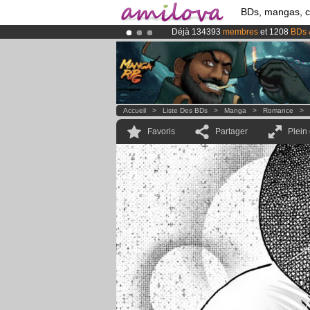
BDs, mangas, 
Déjà 134393
membres
et 1208
BDs 
Abonnement premium: à partir de
3.
Le
Kickstarter Amilova est désormais
Accueil
>
Liste Des BDs
>
Manga
>
Romance
>
Favoris
Partager
Plein