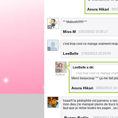
Asura Hikari
06/1
** Mabushi!!!!!! **
29
Miss-M
23/12/2011 15:35:17
c'est trop cool ce manga vraiment res
1
LeeBelle
27/02/2012 23:25:54
LeeBelle
a dit:
12
c'est trop cool ce manga vra
Auteur
Merci beaucoup ^^ ça me fait plai
Asura Hikari
28/02/2012 14:
haaa!!! la pédophile est parvenu a ses f
mon dieu j'ai manqué pleins de trucs la 
21
faut que je relise toutes les pages , sa 
-Buggy-Badiie-
28/02/2012 15:14