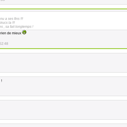
u a ses fins !!!
ucs la !!!
es , sa fait longtemps !
 rien de mieux
52:48
 !