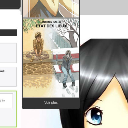
 ==>
k je
Voir plus