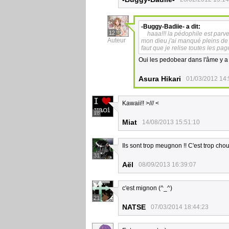
-Buggy-Badiie-
a dit:
12
haaa!!! la pédophile est parven
Auteur
mon dieu j'ai manqué pleins de tr
faut que je relise toutes les pag
Oui les pedobear dans l'âme y a
Asura Hikari
01/03/2012 14:
Kawaii!! >/// <
18
Miat
14/08/2013 15:51:10
Ils sont trop meugnon !! C'est trop chou
31
Aël
08/09/2013 16:39:07
c'est mignon (^_^)
21
NATSE
07/03/2014 18:44:23