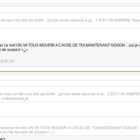
 en fait c'est Aito qui brille ...qu'une seule réponse à ça ...C'EST UN VAMPIRE !!
sbaf
oncer ce mot ON VA TOUS MOURIR A CAUSE DE TOI MAINTENANT NOOON ...oui je 
ris de suspect =
_
=
19:37:23
ah mais en fait c'est Aito qui brille ...qu'une seule réponse à ça ...C'EST UN VAMPI
s ==&amp;amp;gt;
s prononcer ce mot ON VA TOUS MOURIR A CAUSE DE TOI MAINTENANT NOOON ...
n je n'ai rien pris de suspect =
_
=
m
*t