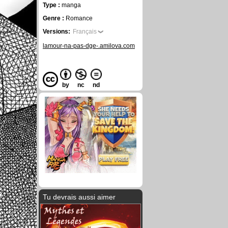
Type :
manga
Genre :
Romance
Versions:
Français
lamour-na-pas-dge-.amilova.com
by
nc
nd
Tu devrais aussi aimer