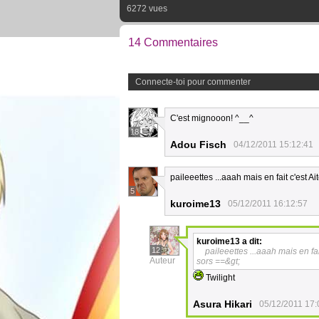
6272 vues
14 Commentaires
Connecte-toi pour commenter
C'est mignooon! ^__^
18
Adou Fisch
04/12/2011 15:12:41
paileeettes ...aaah mais en fait c'est A
5
kuroime13
05/12/2011 16:12:57
kuroime13
a dit:
12
paileeettes ...aaah mais en fa
Auteur
sors ==&gt;
Twilight
Asura Hikari
05/12/2011 17: