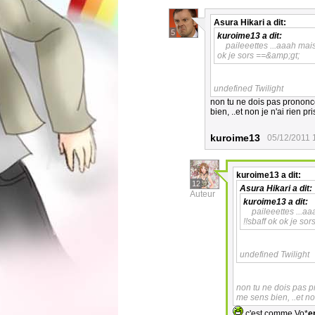
Asura Hikari
a dit:
5
kuroime13
a dit:
paileeettes ...aaah mais
ok je sors ==&amp;gt;
undefined Twilight
non tu ne dois pas pron
bien, ..et non je n'ai rien p
kuroime13
05/12/2011 
kuroime13
a dit:
12
Asura Hikari
a dit:
Auteur
kuroime13
a dit:
paileeettes ...aa
!!
sbaff
ok ok je sor
undefined Twilight
non tu ne dois pa
me sens bien, ..et no
c'est comme Vo*
e