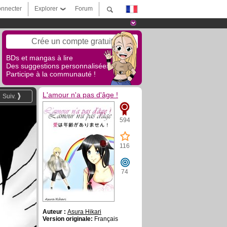
nnecter
Explorer
Forum
Crée un compte gratuit
BDs et mangas à lire
Des suggestions personnalisées !
Participe à la communauté !
L'amour n'a pas d'âge !
Suiv.
594
116
74
Auteur :
Asura Hikari
Version originale:
Français