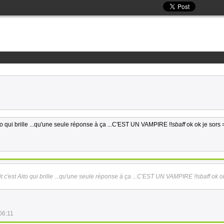
ito qui brille ...qu'une seule réponse à ça ...C'EST UN VAMPIRE !!
sbaff
ok ok je sors
it c'est Aito qui brille ...qu'une seule réponse à ça ...C'EST UN VAMPIRE !!
sbaff
ok o
06:11