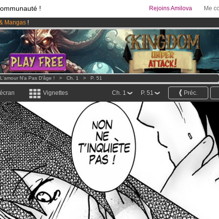
communauté !
Rejoins Amilova
Me co
& Mangas
!
95 euros
par mois !
Clique ici pour t'abonner
 lancé
!.
L'amour N'a Pas D'âge !
>
Ch. 1
>
P. 51
 écran
Vignettes
Ch. 1
P. 51
Préc.