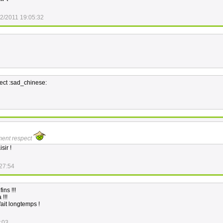
2/2011 19:05:32
pect :sad_chinese:
iment respect
sir !
27:54
ins !!!
!!!
fait longtemps !
:03