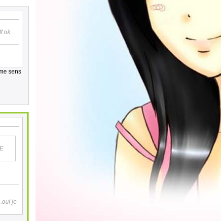
f
ok
me sens
RE
oui je