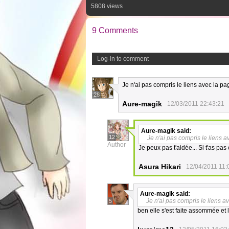
5808 views
9 Comments
Log-in to comment
Je n'ai pas compris le liens avec la pag
28
Aure-magik
12/03/2011 22:43:21
Aure-magik
said:
12
Je n'ai pas compris le liens av
Author
Je peux pas t'aidée... Si t'as pas 
Asura Hikari
12/04/2011 11:
Aure-magik
said:
Je n'ai pas compris le liens av
5
ben elle s'est faite assommée et là