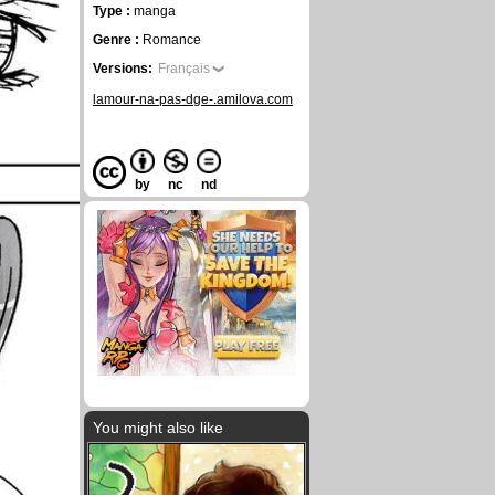
Type :
manga
Genre :
Romance
Versions:
Français
lamour-na-pas-dge-.amilova.com
by
nc
nd
You might also like