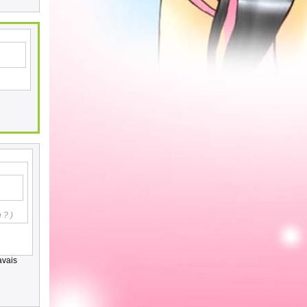
 ? )
avais