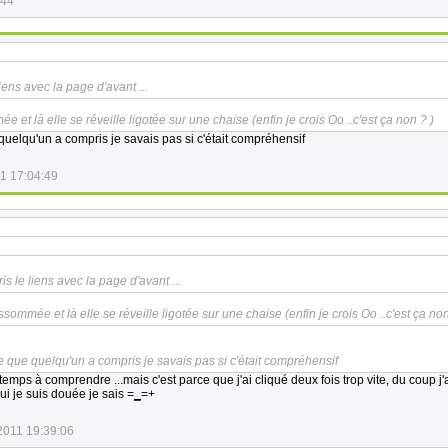
:44
iens avec la page d'avant ...
ée et là elle se réveille ligotée sur une chaise (enfin je crois Oo ..c'est ça non ? )
quelqu'un a compris je savais pas si c'était compréhensif
1 17:04:49
is le liens avec la page d'avant ...
assommée et là elle se réveille ligotée sur une chaise (enfin je crois Oo ..c'est ça non
e que quelqu'un a compris je savais pas si c'était compréhensif
 temps à comprendre ...mais c'est parce que j'ai cliqué deux fois trop vite, du coup j'
i je suis douée je sais =
_
=+
2011 19:39:06