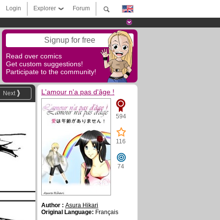
Login
Explorer
Forum
Signup for free
Read over comics
Get custom suggestions!
Participate to the community!
L'amour n'a pas d'âge !
Next
594
116
74
Author :
Asura Hikari
Original Language:
Français