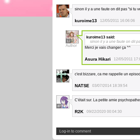
sinon il y a une faute on dit pas "si tu 
5
kuroime13
12/05/2011 16:06:06
kuroime13
said:
12
sinon il y a une faute on dit pa
Author
Merci je vais changer ça ^^
Asura Hikari
12/05/2011 17:
c'est bizzare, ca me rappelle un episod
21
NATSE
03/07/2014 18:39:54
C'était sur. La petite amie psychopathe
40
R2K
09/22/2020 00:04:30
Log-in to comment