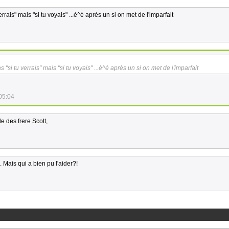
verrais" mais "si tu voyais" ...è^é après un si on met de l'imparfait
s "si tu verrais" mais "si tu voyais" ...è^é après un si on met de l'imparfait
05:04
e des frere Scott,
. Mais qui a bien pu l'aider?!