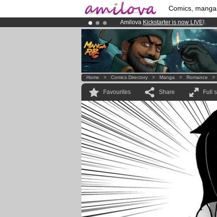
Comics, manga
Amilova
Kickstarter is now LIVE
!.
Already 100000
members
and 1000
Premium membership from
3.95 eur
Home
>
Comics Directory
>
Manga
>
Romance
Favourites
Share
Full 