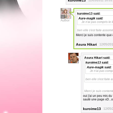
kuroime13
12/05/2011 16:03
kuroime13
said:
12
Aure-magik
said:
Author
Je n'ai pas compris le l
ben elle s'est faite assomm
Merci je suis contente que 
Asura Hikari
12/05/201
Asura Hikari
said:
5
kuroime13
said:
Aure-magik
said:
Je n'ai pas compr
ben elle s'est faite 
Merci je suis content
oui j'ai un peu mis du
sauté une page xD...ou
kuroime13
12/05/