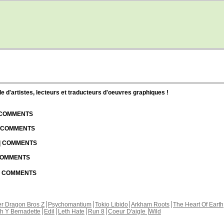
d'artistes, lecteurs et traducteurs d'oeuvres graphiques !
| COMMENTS
| COMMENTS
 | COMMENTS
 COMMENTS
 | COMMENTS
r Dragon Bros Z
Psychomantium
Tokio Libido
Arkham Roots
The Heart Of Earth
th Y Bernadette
Edil
Leth Hate
Run 8
Coeur D'aigle
Wild