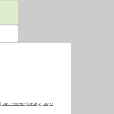
Blind Connection
Sethxfaye
Graped