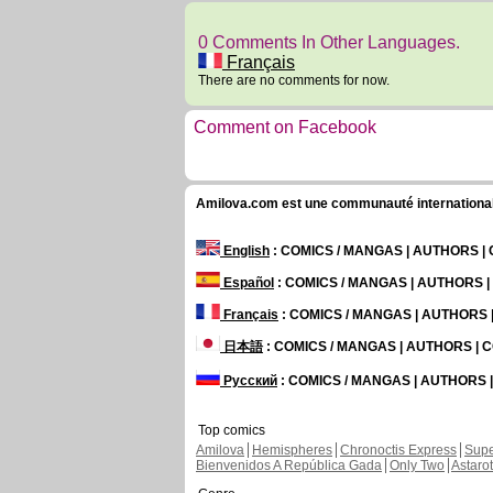
0 Comments In Other Languages.
Français
There are no comments for now.
Comment on Facebook
Amilova.com est une communauté internationale 
English
: COMICS / MANGAS | AUTHORS 
Español
: COMICS / MANGAS | AUTHORS 
Français
: COMICS / MANGAS | AUTHORS
日本語
: COMICS / MANGAS | AUTHORS |
Русский
: COMICS / MANGAS | AUTHORS
Top comics
Amilova
Hemispheres
Chronoctis Express
Supe
Bienvenidos A República Gada
Only Two
Astaro