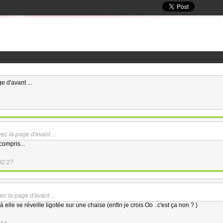
e d'avant ...
ec la page d'avant ...
compris...
02:27
ec la page d'avant ...
 elle se réveille ligotée sur une chaise (enfin je crois Oo ..c'est ça non ? )