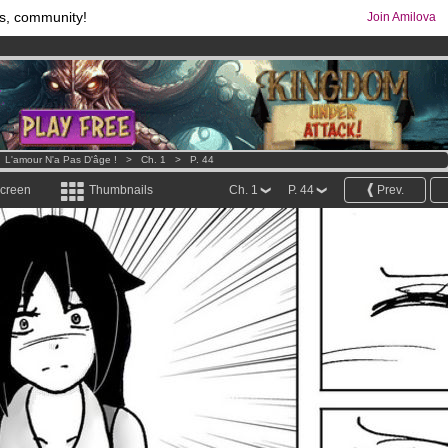
s, community!
Join Amilova
comics & mangas!
.
os
per month !
Get membership now
>
L'amour N'a Pas D'âge !
>
Ch. 1
>
P. 44
screen
Thumbnails
Ch. 1
P. 44
Prev.