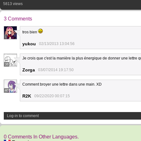
5813 views
3 Comments
tros bien
1
yukou
02/13/2013 13:04:56
Je crois que c'est la manière la plus énergique de donner une lettre q
38
Zorga
03/07/2014 19:17:50
Comment broyer une lettre dans une main. XD
40
R2K
09/22/2020 00:07:15
Log-in to comment
0 Comments In Other Languages.