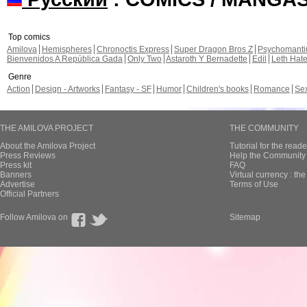
Top comics
Amilova
Hemispheres
Chronoctis Express
Super Dragon Bros Z
Psychomant
Bienvenidos A República Gada
Only Two
Astaroth Y Bernadette
Edil
Leth Hat
Genre
Action
Design - Artworks
Fantasy - SF
Humor
Children's books
Romance
Se
THE AMILOVA PROJECT
THE COMMUNITY
About the Amilova Project
Tutorial for the reade
Press Reviews
Help the Community 
Press kit
FAQ
Banners
Virtual currency : th
Advertise
Terms of Use
Official Partners
Follow Amilova on
Sitemap