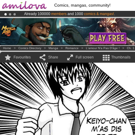
Comics, mangas, community!
Already 100000
members
and 1000
comics & mangas!
.
Amilova
Kickstarter is now LIVE
!.
Premium membership from
3.95 euros
per month !
Get membership
Home
>
Comics Directory
>
Manga
>
Romance
>
L'amour N'a Pas D'âge !
>
Ch. 1
Favourites
Share
Full screen
Thumbnails