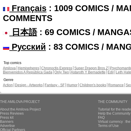
Français
: 1009 COMICS / MA
COMMENTS
日本語
: 69 COMICS / MANGA
Русский
: 83 COMICS / MAN
Top comics
Amilova
Hemispheres
Chronoctis Express
Super Dragon Bros Z
Psychomant
Bienvenidos A República Gada
Only Two
Astaroth Y Bernadette
Edil
Leth Hat
Genre
Action
Design - Artworks
Fantasy - SF
Humor
Children's books
Romance
Se
THE AMILOVA PROJECT
THE COMMUNITY
About the Amilova Project
Tutorial for the reade
Press Reviews
Help the Community 
Press kit
FAQ
Banners
Virtual currency : th
Advertise
Terms of Use
Official Partners