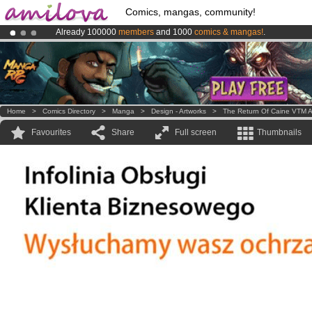
Comics, mangas, community!
Already 100000
members
and 1000
comics & mangas!
.
Premium membership from
3.95 euros
per month !
Get membership
Amilova
Kickstarter is now LIVE
!.
Home
>
Comics Directory
>
Manga
>
Design - Artworks
>
The Return Of Caine VTM A
Favourites
Share
Full screen
Thumbnails