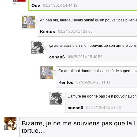
Author
Ouv
09/24/2014 14:44:11
Ah bah oui, merde, j'avais oublié qu'on pouvait pas piller l
27
Keritos
09/24/2014 17:29:36
ça aurai etais bien si on pouvais up son armure co
22
conan6
09/25/2014 15:40:53
Ca aurait put donner naissance à de superbes
27
Keritos
09/25/2014 23:11:11
L'amure ne donne pas c'est pouvoir au ch
22
conan6
09/26/2014 15:53:06
Bizarre, je ne me souviens pas que la 
5
tortue....