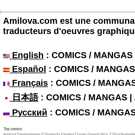
Amilova.com est une communauté
traducteurs d'oeuvres graphiqu
English
: COMICS / MANGAS
Español
: COMICS / MANGAS
Français
: COMICS / MANGA
日本語
: COMICS / MANGAS 
Русский
: COMICS / MANGA
Top comics
Amilova
Hemispheres
Chronoctis Express
Super Dragon Bros Z
Psychomant