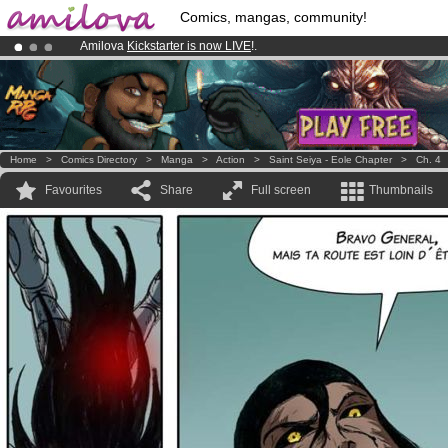
Comics, mangas, community!
Amilova
Kickstarter is now LIVE
!.
Premium membership from
3.95 euros
per month !
Get membership
Already 100000
members
and 1000
comics & mangas!
.
Home
>
Comics Directory
>
Manga
>
Action
>
Saint Seiya - Eole Chapter
>
Ch. 4
Favourites
Share
Full screen
Thumbnails