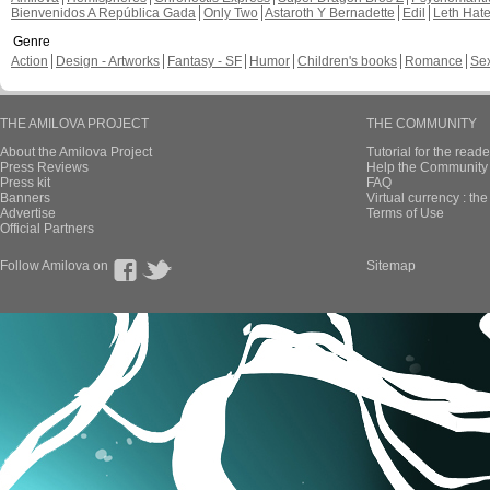
Bienvenidos A República Gada
Only Two
Astaroth Y Bernadette
Edil
Leth Hat
Genre
Action
Design - Artworks
Fantasy - SF
Humor
Children's books
Romance
Se
THE AMILOVA PROJECT
THE COMMUNITY
About the Amilova Project
Tutorial for the reade
Press Reviews
Help the Community 
Press kit
FAQ
Banners
Virtual currency : th
Advertise
Terms of Use
Official Partners
Follow Amilova on
Sitemap