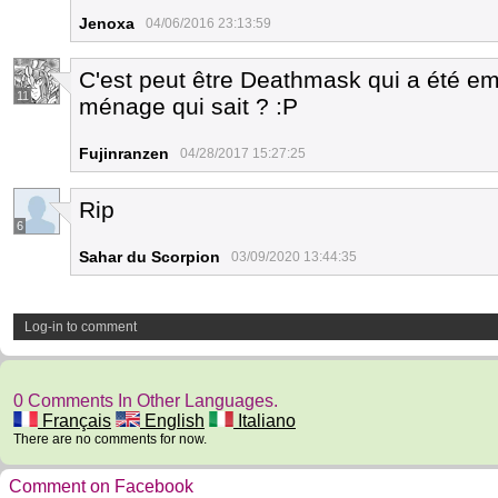
Jenoxa
04/06/2016 23:13:59
C'est peut être Deathmask qui a été 
11
ménage qui sait ? :P
Fujinranzen
04/28/2017 15:27:25
Rip
6
Sahar du Scorpion
03/09/2020 13:44:35
Log-in to comment
0 Comments In Other Languages.
Français
English
Italiano
There are no comments for now.
Comment on Facebook