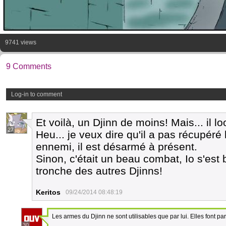
9741 views
9 Comments
Log-in to comment
Et voilà, un Djinn de moins! Mais... il lo
27
Heu... je veux dire qu'il a pas récupéré 
ennemi, il est désarmé à présent.
Sinon, c'était un beau combat, Io s'est b
tronche des autres Djinns!
Keritos
09/24/2014 08:48:19
Les armes du Djinn ne sont utilisables que par lui. Elles font pa
30