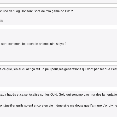
hiroe de "Log Horizon" Sora de "No game no life" ?
08
'il sera comment le prochain anime saint seiya ?
 ce que j'en ai vu oO' ça fait un peu peur, les générations qui vont penser que c'est
saga hadès et ca se focalise sur les Gold. Gold qui sont mort au mur des lamentati
 justifier qu'ils soient encore en vie même si je me doute que l'armure d'or divine