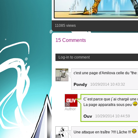
11085 views
15 Comments
Log-in to comment
c'est une page d'Amilova celle du "the 
31
Pondy
10/29/2014 10:43:32
C´est parce que j´ai chargé une 
30
La page apparaitra sous peu
Author
Ouv
10/29/2014 10:44:59
Une attaque en traître ?!!! Lâche !!!
28