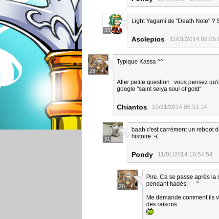
Light Yagami de "Death Note" ? S
33
Asclepios
11/01/2014 08:05:
Typique Kassa ^^
28
Aller petite question : vous pensez qu
google "saint seiya soul of gold"
Chiantos
10/31/2014 06:51:14
baah c'est carrément un reboot de
histoire :-(
31
Pondy
11/01/2014 10:54:54
Pire. Ca se passe après la 
pendant hadès. -_-"
28
Me demande comment ils vont
des raisons.