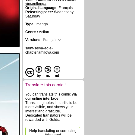
vincentlenga
Original Language:
Français
Releasing pace:
Wednesday ,
Saturday
Type :
manga
Genre :
Action
Versions:
Français
saint-seiya-eole-
chapter.amilova.com
by
nc
nd
Translate this comic !
You can translate this comic
via
our online interface
.
Translating helps the artist to be
more visible, and shows your
interest and gratitude.
Dedicated translators will be
rewarded with Golds.
Help translating or correcting