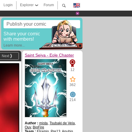
Login
Explorer
Forum
Publish your comic
Share your comic
with members!
Learn more...
Saint Seiya - Eole Chapter
Next
12
362
214
Author :
mista
,
Tsubaki de Vela
,
Ouv
,
BigFire
Team :
Elramis
,
Pre13
,
Anubis
,