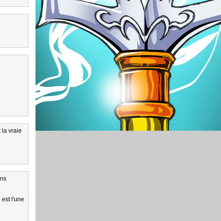
 la vraie
ons
 est l'une