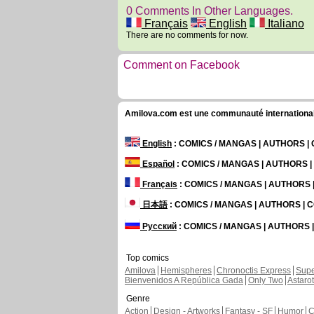
0 Comments In Other Languages.
Français
English
Italiano
There are no comments for now.
Comment on Facebook
Amilova.com est une communauté internationale 
English
: COMICS / MANGAS | AUTHORS 
Español
: COMICS / MANGAS | AUTHORS 
Français
: COMICS / MANGAS | AUTHORS
日本語
: COMICS / MANGAS | AUTHORS |
Русский
: COMICS / MANGAS | AUTHORS
Top comics
Amilova
Hemispheres
Chronoctis Express
Supe
Bienvenidos A República Gada
Only Two
Astaro
Genre
Action
Design - Artworks
Fantasy - SF
Humor
C