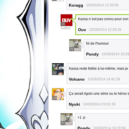
Koragg
10/29/2014 12:35:06
Kassa n´est pas connu pour son
30
Author
Ouv
10/29/2014 12:55:26
Ni de l'humour
31
Pondy
10/30/2014 19:2
Kassa reste fidèle à lui-même, mais je 
32
Volcano
10/29/2014 14:42:28
Ça serait rigolo une série ou le héro
33
Nyuki
10/29/2014 23:01:39
+1 :p
31
Pondy
10/30/2014 19:29:59