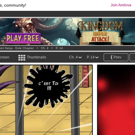
s, community!
Join Amilova
os
per month !
Get membership now
comics & mangas!
.
int Seiya - Eole Chapter
>
Ch. 4
>
P. 14
screen
Thumbnails
Ch. 4
P. 14
Prev.