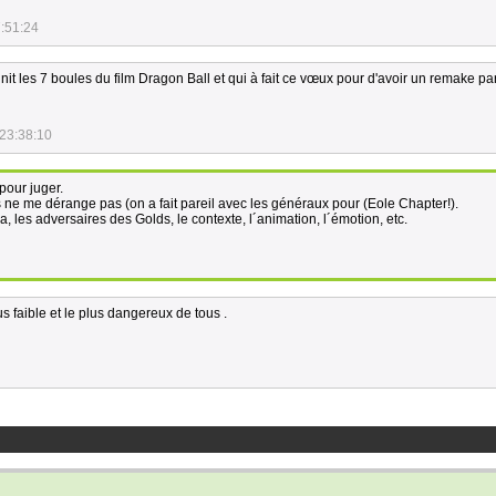
:51:24
éunit les 7 boules du film Dragon Ball et qui à fait ce vœux pour d'avoir un remake p
23:38:10
 pour juger.
ne me dérange pas (on a fait pareil avec les généraux pour (Eole Chapter!).
ra, les adversaires des Golds, le contexte, l´animation, l´émotion, etc.
lus faible et le plus dangereux de tous .