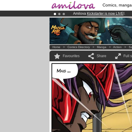
Comics, manga
Amilova
Kickstarter is now LIVE
!.
Premium membership from
3.95 eur
Already 100000
members
and 1000
Home
>
Comics Directory
>
Manga
>
Action
>
Sa
Favourites
Share
Full 