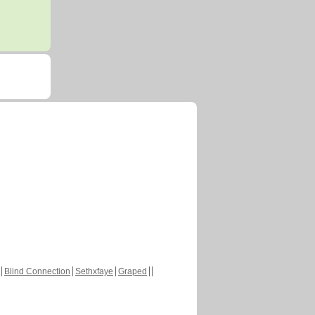
Blind Connection
Sethxfaye
Graped