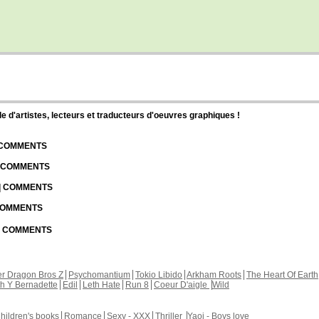
d'artistes, lecteurs et traducteurs d'oeuvres graphiques !
| COMMENTS
| COMMENTS
 | COMMENTS
 COMMENTS
 | COMMENTS
r Dragon Bros Z
Psychomantium
Tokio Libido
Arkham Roots
The Heart Of Earth
th Y Bernadette
Edil
Leth Hate
Run 8
Coeur D'aigle
Wild
hildren's books
Romance
Sexy - XXX
Thriller
Yaoi - Boys love