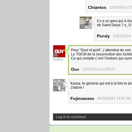
Chiantos
11/01/2014 17
Il y a un gars qui à r
de Saint-Seiya ? o_O
31
Pondy
11/01/2014 
Pour "Soul of gold", j´attendrai de voir
Le TGCM de la resurrection des Golds 
30
Ce qui compte c´est l´histoire qui suiv
Author
Ouv
11/02/2014 12:59:23
Kassa, le général qui est à la fois le p
J'adore !
11
Fujinranzen
04/28/2017 15:47:48
Log-in to comment