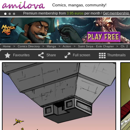
Comics, mangas, community!
Premium membership from
3.95 euros
per month !
Get membership
Already 134393
members
and 1208
comics & mangas!
.
Amilova
Kickstarter is now LIVE
!.
Home
>
Comics Directory
>
Manga
>
Action
>
Saint Seiya - Eole Chapter
>
Ch. 2
Favourites
Share
Full screen
Thumbnails