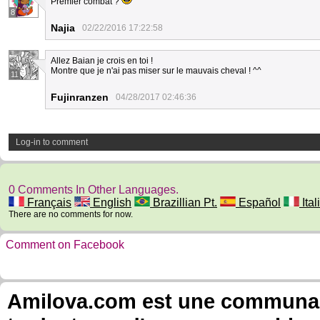
Premier combat ?
8
Najia
02/22/2016 17:22:58
Allez Baian je crois en toi !
Montre que je n'ai pas miser sur le mauvais cheval ! ^^
11
Fujinranzen
04/28/2017 02:46:36
Log-in to comment
0 Comments In Other Languages.
Français
English
Brazillian Pt.
Español
Ital
There are no comments for now.
Comment on Facebook
Amilova.com est une communauté