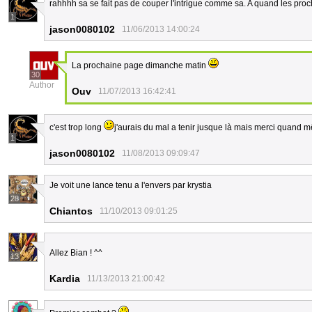
rahhhh sa se fait pas de couper l'intrigue comme sa. A quand les p
1
jason0080102
11/06/2013 14:00:24
La prochaine page dimanche matin
30
Author
Ouv
11/07/2013 16:42:41
c'est trop long
j'aurais du mal a tenir jusque là mais merci quand 
1
jason0080102
11/08/2013 09:09:47
Je voit une lance tenu a l'envers par krystia
28
Chiantos
11/10/2013 09:01:25
Allez Bian ! ^^
13
Kardia
11/13/2013 21:00:42