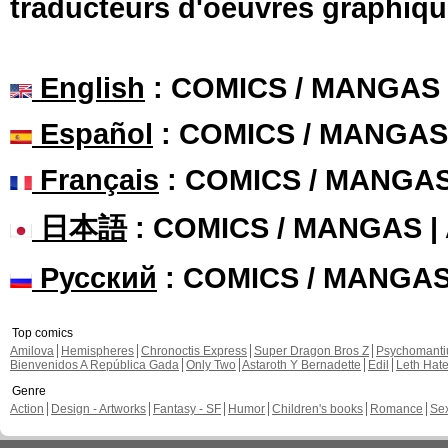
traducteurs d'oeuvres graphiqu
English
: COMICS / MANGAS
Español
: COMICS / MANGAS
Français
: COMICS / MANGA
日本語
: COMICS / MANGAS 
Русский
: COMICS / MANGA
Top comics
Amilova
Hemispheres
Chronoctis Express
Super Dragon Bros Z
Psychomant
Bienvenidos A República Gada
Only Two
Astaroth Y Bernadette
Edil
Leth Hat
Genre
Action
Design - Artworks
Fantasy - SF
Humor
Children's books
Romance
Se