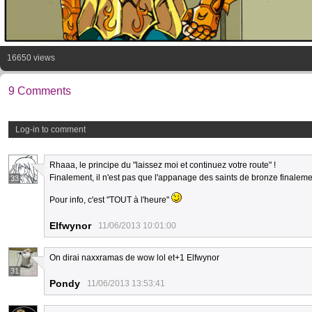
16650 views
9 Comments
Log-in to comment
Rhaaa, le principe du "laissez moi et continuez votre route" !
Finalement, il n'est pas que l'appanage des saints de bronze finalem
33
Pour info, c'est "TOUT à l'heure"
Elfwynor
11/06/2013 10:01:00
On dirai naxxramas de wow lol et+1 Elfwynor
31
Pondy
11/06/2013 13:53:41