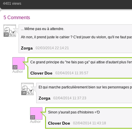
4401 views
5 Comments
... Même pas eu à attendre.
38
Ah non, il prend juste le cahier ? C'est jouer du violon, qu'il ne faut pas
Zorga
02/03/2014 22:14:21
Ce grand principe du "ne fais pas ça" qui attise d'autant plus l'e
22
Author
Clover Doe
02/04/2014 11:35:57
Et qui marche particulièrement bien sur les personnages p
38
Zorga
02/04/2014 11:37:23
Sinon y'aurait pas d'histoires ='D
22
Author
Clover Doe
02/04/2014 11:43:18