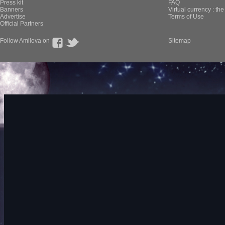
Press kit
FAQ
Banners
Virtual currency : th
Advertise
Terms of Use
Official Partners
Follow Amilova on
Sitemap