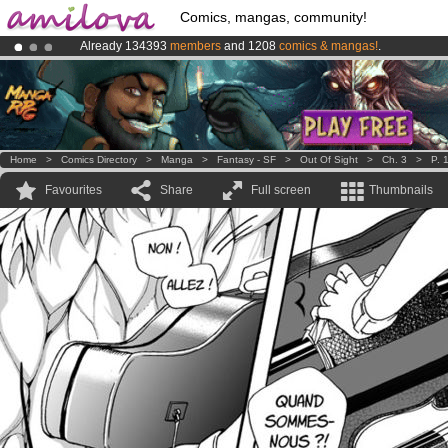
Comics, mangas, community!
Already 134393
members
and 1208
comics & mangas!
.
Amilova
Kickstarter is now LIVE
!.
Premium membership from
3.95 euros
per month !
Get membership
Home
>
Comics Directory
>
Manga
>
Fantasy - SF
>
Out Of Sight
>
Ch. 3
>
P. 
Favourites
Share
Full screen
Thumbnails