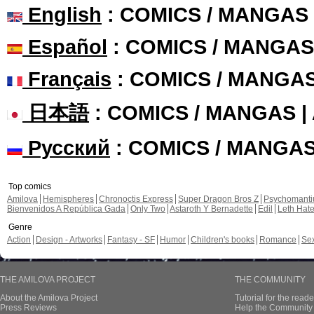
English
: COMICS / MANGAS
Español
: COMICS / MANGAS
Français
: COMICS / MANGA
日本語
: COMICS / MANGAS 
Русский
: COMICS / MANGA
Top comics
Amilova
Hemispheres
Chronoctis Express
Super Dragon Bros Z
Psychomant
Bienvenidos A República Gada
Only Two
Astaroth Y Bernadette
Edil
Leth Hat
Genre
Action
Design - Artworks
Fantasy - SF
Humor
Children's books
Romance
Se
THE AMILOVA PROJECT
THE COMMUNITY
About the Amilova Project
Tutorial for the reade
Press Reviews
Help the Community 