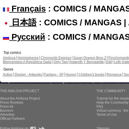
Français
: COMICS / MANGA
日本語
: COMICS / MANGAS 
Русский
: COMICS / MANGA
Top comics
Amilova
Hemispheres
Chronoctis Express
Super Dragon Bros Z
Psychomant
Bienvenidos A República Gada
Only Two
Astaroth Y Bernadette
Edil
Leth Hat
Genre
Action
Design - Artworks
Fantasy - SF
Humor
Children's books
Romance
Se
THE AMILOVA PROJECT
THE COMMUNITY
About the Amilova Project
Tutorial for the reade
Press Reviews
Help the Community 
Press kit
FAQ
Banners
Virtual currency : th
Advertise
Terms of Use
Official Partners
Follow Amilova on
Sitemap