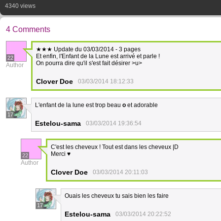
4340 views
4 Comments
★★★ Update du 03/03/2014 - 3 pages
Et enfin, l'Enfant de la Lune est arrivé et parle !
22
On pourra dire qu'il s'est fait désirer >u>
Author
Clover Doe
03/03/2014 18:12:33
L'enfant de la lune est trop beau
o
et adorable
17
Estelou-sama
03/03/2014 19:36:54
C'est les cheveux ! Tout est dans les cheveux |D
Merci ♥
22
Author
Clover Doe
03/03/2014 20:11:03
Ouais les cheveux tu sais bien les faire
17
Estelou-sama
03/03/2014 20:22:52