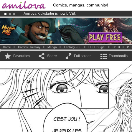
Comics, mangas, community!
Amilova
Kickstarter is now LIVE
!.
Premium membership from
3.95 euros
per month !
Get membership
Already 100000
members
and 1000
comics & mangas!
.
Home
>
Comics Directory
>
Manga
>
Fantasy - SF
>
Out Of Sight
>
Ch. 3
>
P. 
Favourites
Share
Full screen
Thumbnails