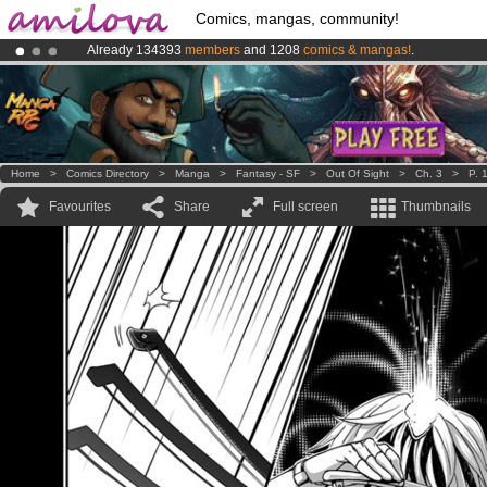
Comics, mangas, community!
Already 134393
members
and 1208
comics & mangas!
.
Premium membership from
3.95 euros
per month !
Get membership
Amilova
Kickstarter is now LIVE
!.
Home
>
Comics Directory
>
Manga
>
Fantasy - SF
>
Out Of Sight
>
Ch. 3
>
P. 
Favourites
Share
Full screen
Thumbnails