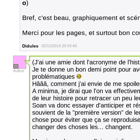
o
)
Bref, c'est beau, graphiquement et scé
Merci pour les pages, et surtout bon co
Didules
02/12/2014 20:43:40
(J'ai une amie dont l'acronyme de l'his
22
Je te donne un bon demi point pour avo
Author
problématiques
Hâââ, comment j'ai envie de me spoil
A minima, je dirai que l'on va effecti
de leur histoire pour retracer un peu l
Soan va donc essayer d'anticiper et ré
souvient de la "première version" de le
chose pour éviter que ça se reproduis
changer des choses les... changent.