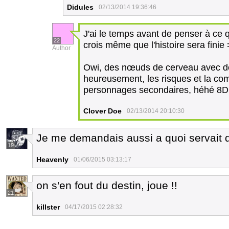
Didules
02/13/2014 19:36:46
J'ai le temps avant de penser à ce 
22
crois même que l'histoire sera finie 
Author
Owi, des nœuds de cerveau avec des
heureusement, les risques et la comp
personnages secondaires, héhé 8D
Clover Doe
02/13/2014 20:10:30
Je me demandais aussi a quoi servait 
19
Heavenly
01/06/2015 03:13:17
on s'en fout du destin, joue !!
21
killster
04/17/2015 02:28:32