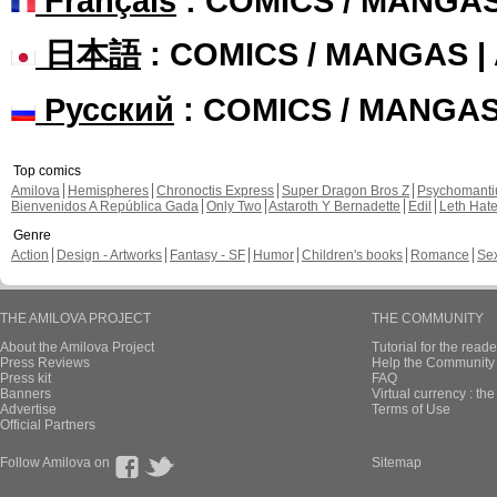
Français
: COMICS / MANGA
日本語
: COMICS / MANGAS 
Русский
: COMICS / MANGA
Top comics
Amilova
Hemispheres
Chronoctis Express
Super Dragon Bros Z
Psychomant
Bienvenidos A República Gada
Only Two
Astaroth Y Bernadette
Edil
Leth Hat
Genre
Action
Design - Artworks
Fantasy - SF
Humor
Children's books
Romance
Se
THE AMILOVA PROJECT
THE COMMUNITY
About the Amilova Project
Tutorial for the reade
Press Reviews
Help the Community 
Press kit
FAQ
Banners
Virtual currency : th
Advertise
Terms of Use
Official Partners
Follow Amilova on
Sitemap