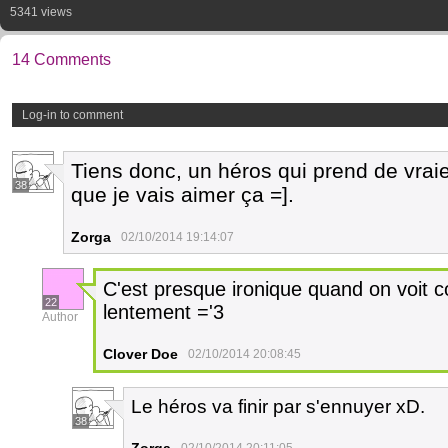
5341 views
14 Comments
Log-in to comment
Tiens donc, un héros qui prend de vrai
38
que je vais aimer ça =].
Zorga
02/10/2014 19:14:07
C'est presque ironique quand on voit c
22
lentement ='3
Author
Clover Doe
02/10/2014 20:08:45
Le héros va finir par s'ennuyer xD.
38