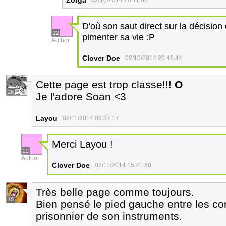
Zorga
02/10/2014 20:11:05
D'où son saut direct sur la décision 
22
pimenter sa vie :P
Author
Clover Doe
02/10/2014 20:46:44
Cette page est trop classe!!!
O
26
Je l'adore Soan <3
Layou
02/11/2014 09:37:17
Merci Layou !
22
Author
Clover Doe
02/11/2014 15:41:50
Très belle page comme toujours.
10
Bien pensé le pied gauche entre les co
prisonnier de son instruments.