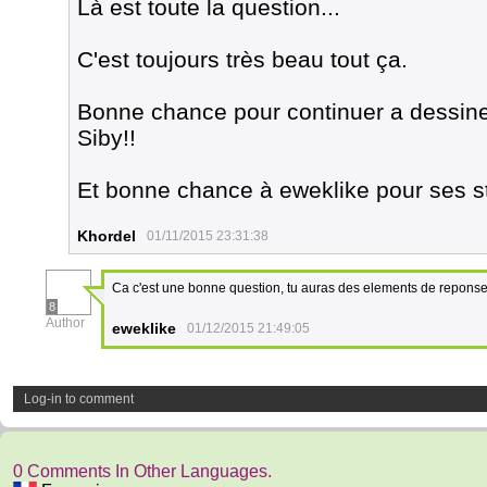
Là est toute la question...
C'est toujours très beau tout ça.
Bonne chance pour continuer a dessine
Siby!!
Et bonne chance à eweklike pour ses s
Khordel
01/11/2015 23:31:38
Ca c'est une bonne question, tu auras des elements de repons
8
Author
eweklike
01/12/2015 21:49:05
Log-in to comment
0 Comments In Other Languages.