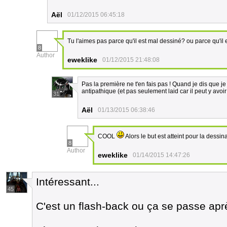
Aël
01/12/2015 06:45:18
Tu l'aimes pas parce qu'il est mal dessiné? ou parce qu'il 
8
Author
eweklike
01/12/2015 21:48:08
Pas la première ne t'en fais pas ! Quand je dis que je
antipathique (et pas seulement laid car il peut y avo
31
Aël
01/13/2015 06:38:46
COOL
Alors le but est atteint pour la dessina
8
Author
eweklike
01/14/2015 14:47:26
Intéressant...
45
C'est un flash-back ou ça se passe ap