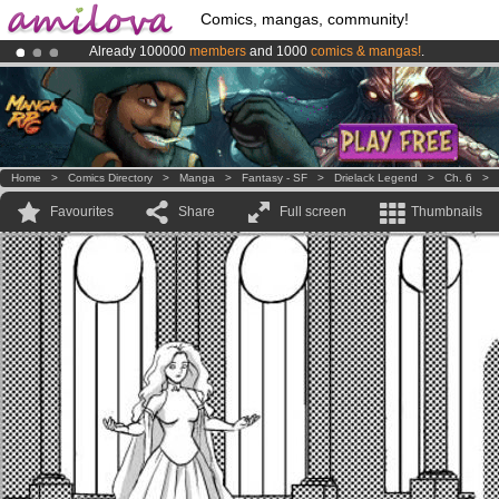
Comics, mangas, community!
Already 100000
members
and 1000
comics & mangas!
.
Amilova
Kickstarter is now LIVE
!.
Premium membership from
3.95 euros
per month !
Get membership
Home
>
Comics Directory
>
Manga
>
Fantasy - SF
>
Drielack Legend
>
Ch. 6
>
Favourites
Share
Full screen
Thumbnails