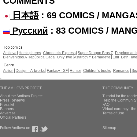
COMMENTS
日本語
: 69 COMICS / MANGA
Русский
: 83 COMICS / MAN
Top comics
Amilova
Hemispheres
Chronoctis Express
Super Dragon Bros Z
Psychomant
Bienvenidos A República Gada
Only Two
Astaroth Y Bernadette
Edil
Leth Hat
Genre
Action
Design - Artworks
Fantasy - SF
Humor
Children's books
Romance
Se
THE AMILOVA PROJECT
THE COMMUNITY
About the Amilova Project
Tutorial for the reade
Press Reviews
Help the Community 
Press kit
FAQ
Banners
Virtual currency : th
Advertise
Terms of Use
Official Partners
Follow Amilova on
Sitemap