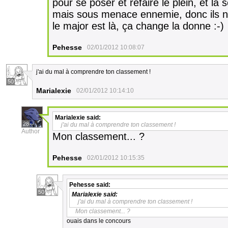
pour se poser et refaire le plein, et la 
mais sous menace ennemie, donc ils n'
le major est là, ça change la donne :-)
Pehesse
02/01/2012 10:08:07
j'ai du mal à comprendre ton classement !
50
Marialexie
02/01/2012 10:14:10
Marialexie
said:
28
j'ai du mal à comprendre ton classement !
Author
Mon classement... ?
Pehesse
02/01/2012 10:15:35
Pehesse
said:
50
Marialexie
said:
j'ai du mal à comprendre ton classement !
Mon classement... ?
ouais dans le concours