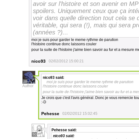
avoir sur l'histoire et son avenir en MP
spoilers. Uniquement ceux que ça inté
voir dans quelle direction tout cela se d
véritable, qui sera (!), mais qui sera
(années ?)...
moi je suis pour garder le meme rythme de parution
l'histoire continue donc laissons couler
pour la suite de l'histoire j'aime bien savoir au fur et a mesure 
nico93
02/02/2012 15:00:21
nico93
said:
28
moi je suis pour garder le meme rythme de parution
Author
l'histoire continue donc laissons couler
pour la suite de l'histoire j'aime bien savoir au fur et a 
Je crois que c'est l'avis général. Donc je vous remercie tou
:-D
Pehesse
02/02/2012 15:02:45
Pehesse
said:
50
nico93
said: