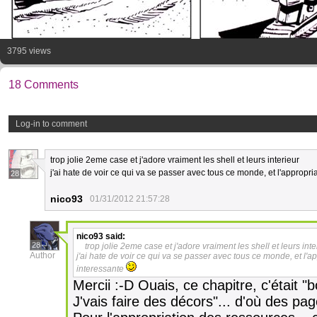
3795 views
18 Comments
Log-in to comment
trop jolie 2eme case et j'adore vraiment les shell et leurs interieur
j'ai hate de voir ce qui va se passer avec tous ce monde, et l'appropr
28
nico93
01/31/2012 21:57:28
nico93
said:
28
trop jolie 2eme case et j'adore vraiment les shell et leurs inte
Author
j'ai hate de voir ce qui va se passer avec tous ce monde, et l'a
interessante
Mercii :-D Ouais, ce chapitre, c'était 
J'vais faire des décors"... d'où des p