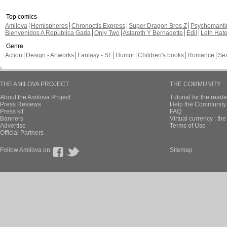
Top comics
Amilova
Hemispheres
Chronoctis Express
Super Dragon Bros Z
Psychomant
Bienvenidos A República Gada
Only Two
Astaroth Y Bernadette
Edil
Leth Hat
Genre
Action
Design - Artworks
Fantasy - SF
Humor
Children's books
Romance
Se
THE AMILOVA PROJECT
THE COMMUNITY
About the Amilova Project
Tutorial for the reade
Press Reviews
Help the Community 
Press kit
FAQ
Banners
Virtual currency : th
Advertise
Terms of Use
Official Partners
Follow Amilova on
Sitemap