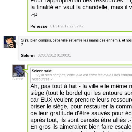
Pour l'appropriation des ressources... 
la finalité en vaut la chandelle, mais i
:-p
Pehesse
01/31/2012 22:32:42
Si j'ai bien compris, cette ville est entre les mains des ennemis, et 
?
33
Selenn
02/01/2012 01:00:31
Selenn
said:
28
Si j'ai bien compris, cette ville est entre les mains des enn
Author
ressources ?
Ah, pas tout à fait - la ville elle même 
siège (tout le bordel qui les entoure 
car EUX veulent prendre leurs ressour
briser le siège, pour restaurer la comm
de leur gratitude d'être sauvés pour é
après tout, ils sont censés être alliés :-
En gros ils aimeraient bien faire esca