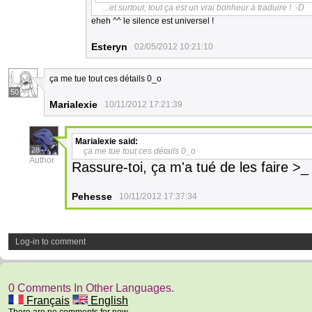
...et surtout, tout ça est un vrai bonheur à traduire ! :-D
eheh ^^ le silence est universel !
Esteryn
02/05/2012 10:21:10
ça me tue tout ces détails 0_o
50
Marialexie
10/11/2012 17:21:39
Marialexie
said:
28
ça me tue tout ces détails 0_o
Author
Rassure-toi, ça m'a tué de les faire >_
Pehesse
10/11/2012 17:37:34
Log-in to comment
0 Comments In Other Languages.
Français
English