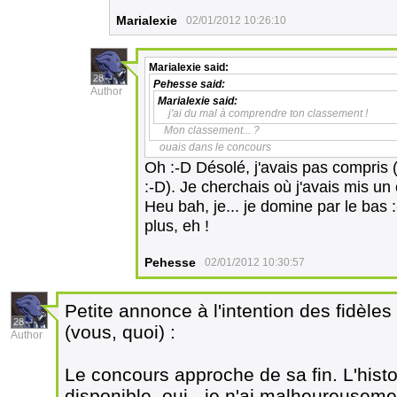
Marialexie
02/01/2012 10:26:10
Marialexie
said:
28
Pehesse
said:
Author
Marialexie
said:
j'ai du mal à comprendre ton classement !
Mon classement... ?
ouais dans le concours
Oh :-D Désolé, j'avais pas compris (l
:-D). Je cherchais où j'avais mis un 
Heu bah, je... je domine par le bas
plus, eh !
Pehesse
02/01/2012 10:30:57
Petite annonce à l'intention des fidèles 
28
(vous, quoi) :
Author
Le concours approche de sa fin. L'histoi
disponible, oui - je n'ai malheureuseme