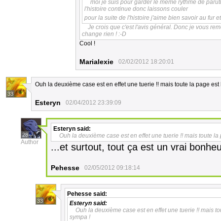
moi je suis pour garder le meme rythme de parut
l'histoire continue donc laissons couler
pour la suite de l'histoire j'aime bien savoir au fur
Je crois que c'est l'avis général. Donc je vous rem
change rien ! :-D
Cool !
Marialexie
02/02/2012 18:20:01
Ouh la deuxième case est en effet une tuerie !! mais toute la page est
33
Esteryn
02/04/2012 23:39:09
Esteryn
said:
28
Ouh la deuxième case est en effet une tuerie !! mais toute la
Author
...et surtout, tout ça est un vrai bonheu
Pehesse
02/05/2012 09:18:14
Pehesse
said:
33
Esteryn
said:
Ouh la deuxième case est en effet une tuerie !! mais to
sympa !