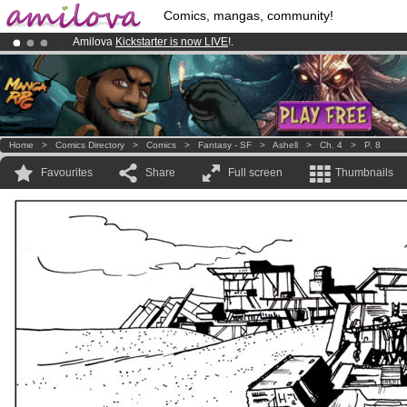
Comics, mangas, community!
Amilova
Kickstarter is now LIVE
!.
Premium membership from
3.95 euros
per month !
Get membership
Already 100000
members
and 1000
comics & mangas!
.
Home
>
Comics Directory
>
Comics
>
Fantasy - SF
>
Ashell
>
Ch. 4
>
P. 8
Favourites
Share
Full screen
Thumbnails