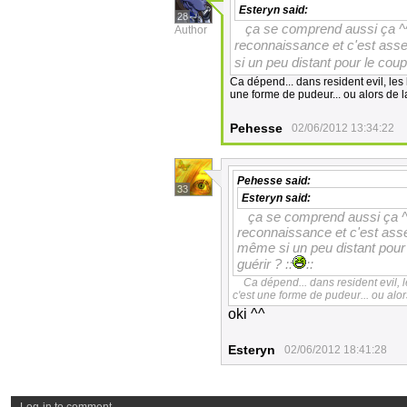
Esteryn
said:
28
ça se comprend aussi ça ^^ 
Author
reconnaissance et c'est ass
si un peu distant pour le coup 
Ca dépend... dans resident evil, les
une forme de pudeur... ou alors de la
Pehesse
02/06/2012 13:34:22
Pehesse
said:
33
Esteryn
said:
ça se comprend aussi ça ^^ 
reconnaissance et c'est asse
même si un peu distant pour l
guérir ? ::
::
Ca dépend... dans resident evil, 
c'est une forme de pudeur... ou alors
oki ^^
Esteryn
02/06/2012 18:41:28