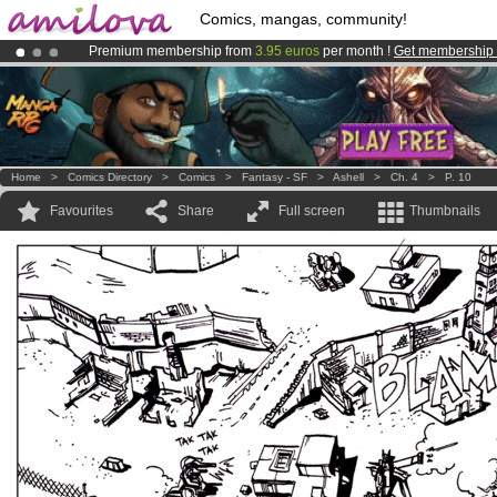
Comics, mangas, community!
Premium membership from
3.95 euros
per month !
Get membership
Already 100000
members
and 1000
comics & mangas!
.
Amilova
Kickstarter is now LIVE
!.
Home
>
Comics Directory
>
Comics
>
Fantasy - SF
>
Ashell
>
Ch. 4
>
P. 10
Favourites
Share
Full screen
Thumbnails