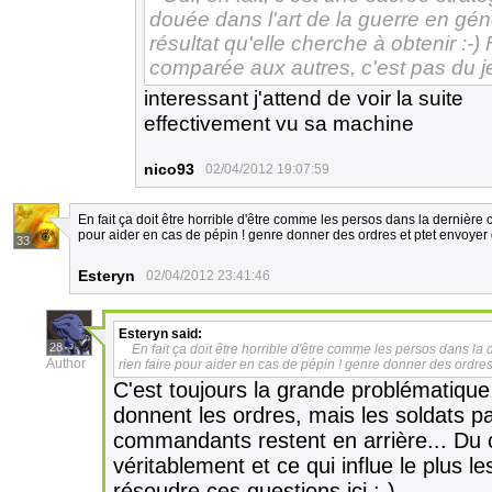
douée dans l'art de la guerre en généra
résultat qu'elle cherche à obtenir :-
comparée aux autres, c'est pas du je
interessant j'attend de voir la suite
effectivement vu sa machine
nico93
02/04/2012 19:07:59
En fait ça doit être horrible d'être comme les persos dans la dernière 
pour aider en cas de pépin ! genre donner des ordres et ptet envoyer
33
Esteryn
02/04/2012 23:41:46
Esteryn
said:
28
En fait ça doit être horrible d'être comme les persos dans la
Author
rien faire pour aider en cas de pépin ! genre donner des ordres
C'est toujours la grande problématiq
donnent les ordres, mais les soldats pa
commandants restent en arrière... Du 
véritablement et ce qui influe le plus l
résoudre ces questions ici :-)