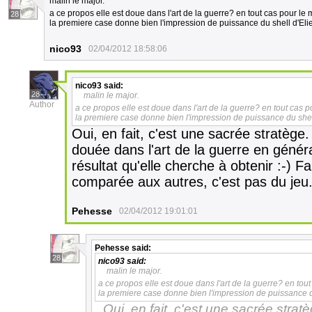
malin le major.
a ce propos elle est doue dans l'art de la guerre? en tout cas pour le
28
la premiere case donne bien l'impression de puissance du shell d'Eli
nico93
02/04/2012 18:58:06
nico93
said:
28
malin le major.
Author
a ce propos elle est doue dans l'art de la guerre? en tout cas 
la premiere case donne bien l'impression de puissance du shel
Oui, en fait, c'est une sacrée stratège.
douée dans l'art de la guerre en général.
résultat qu'elle cherche à obtenir :-) 
comparée aux autres, c'est pas du jeu.
Pehesse
02/04/2012 19:01:01
Pehesse
said:
28
nico93
said:
malin le major.
a ce propos elle est doue dans l'art de la guerre? en tou
la premiere case donne bien l'impression de puissance d
Oui, en fait, c'est une sacrée strat