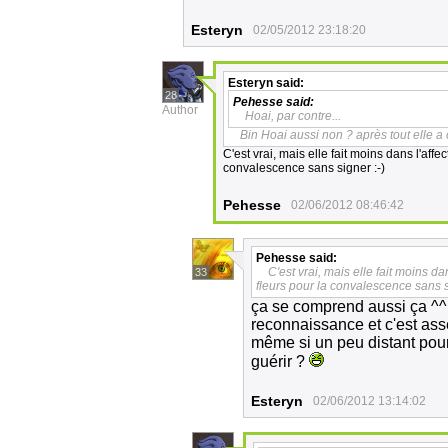
Esteryn
02/05/2012 23:18:20
Esteryn
said:
28
Pehesse
said:
Author
Hoai, par contre...
Bin Hoai aussi non ? après tout elle a c
C'est vrai, mais elle fait moins dans l'affe
convalescence sans signer :-)
Pehesse
02/06/2012 08:46:42
Pehesse
said:
C'est vrai, mais elle fait moins da
33
fleurs pour la convalescence sans s
ça se comprend aussi ça ^^ h
reconnaissance et c'est ass
même si un peu distant pour 
guérir ?
Esteryn
02/06/2012 13:14:02