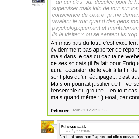
28
ah oui c'est sur désolée pour le h
Author
superviser mais loin de tout sur to
conscience de cela et je me dema
vivaient le truc quand des gens mo
psychologiquement et mentalement 
ils le visiter ? ou se sentent ils tro
Ah mais pas du tout, c'est excellen
évidemment pas apporter de réponse
mais dans le cas du capitaine Weber
de ses soldats (il l'a fait pour Enr
aura l'occasion de le voir à la fin d
sont plus qu'un équipage... c'est a
Mais on pourrait justifier de l'inver
l'ensemble du groupe... en tout cas,
mais quand même :-) Hoai, par cont
Pehesse
02/05/2012 23:13:53
Pehesse
said:
Hoai, par contre...
33
Bin Hoai aussi non ? après tout elle a couvert l'