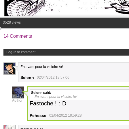
3528 views
14 Comments
Log-in to comment
En avant pour la victoire \o/
33
Selenn
02/04/2012 18:57:06
Selenn
said:
28
En avant pour la victoire \o/
Author
Fastoche ! :-D
Pehesse
02/04/2012 18:59:28