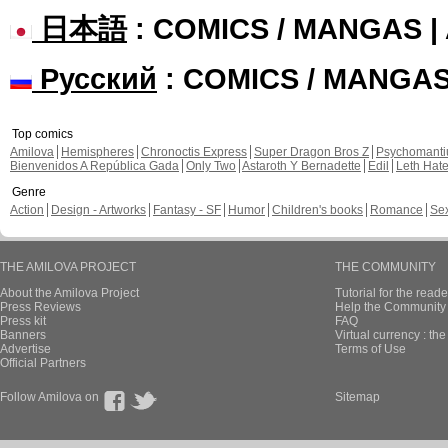
日本語
: COMICS / MANGAS 
Русский
: COMICS / MANGA
Top comics
Amilova
Hemispheres
Chronoctis Express
Super Dragon Bros Z
Psychomant
Bienvenidos A República Gada
Only Two
Astaroth Y Bernadette
Edil
Leth Hat
Genre
Action
Design - Artworks
Fantasy - SF
Humor
Children's books
Romance
Se
THE AMILOVA PROJECT
THE COMMUNITY
About the Amilova Project
Tutorial for the reade
Press Reviews
Help the Community 
Press kit
FAQ
Banners
Virtual currency : th
Advertise
Terms of Use
Official Partners
Follow Amilova on
Sitemap