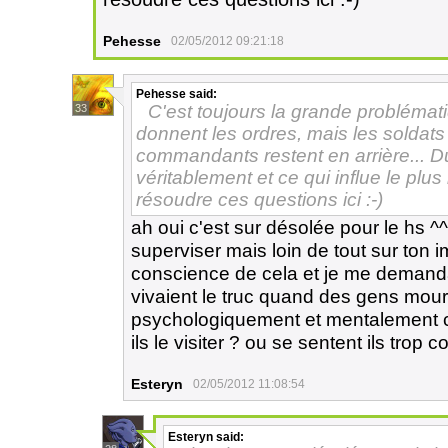
Pehesse
02/05/2012 09:21:18
Pehesse
said:
C'est toujours la grande probléma
33
donnent les ordres, mais les soldats 
commandants restent en arrière... D
véritablement et ce qui influe le plu
résoudre ces questions ici :-)
ah oui c'est sur désolée pour le hs ^
superviser mais loin de tout sur ton 
conscience de cela et je me demand
vivaient le truc quand des gens mour
psychologiquement et mentalement co
ils le visiter ? ou se sentent ils trop 
Esteryn
02/05/2012 11:08:54
Esteryn
said: