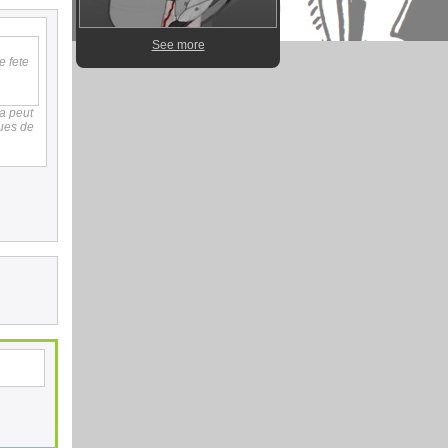
See more
e fete
ça peut
gues de