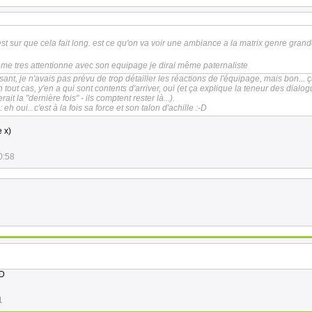
est sur que cela fait long. est ce qu'on va voir une ambiance a la matrix genre grand
ême tres attentionne avec son equipage je dirai même paternaliste
ant, je n'avais pas prévu de trop détailler les réactions de l'équipage, mais bon... 
n tout cas, y'en a qui sont contents d'arriver, oui (et ça explique la teneur des dialo
it la "dernière fois" - ils comptent rester là...).
 eh oui.. c'est à la fois sa force et son talon d'achille :-D
 x)
0:58
-D
1