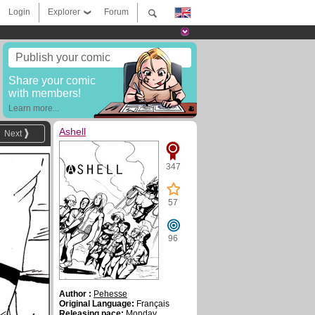
Login
Explorer
Forum
Publish your comic
Share your comic
with members!
Learn more...
Ashell
Next
347
57
96
Author :
Pehesse
Original Language:
Français
Releasing pace:
Monday,