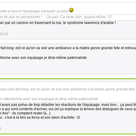
ville et tout et l'équipage s'amuser un peu
 de joie en perspective ! ... Ou pas. Ca reste Ash', quand même :-D
rser par un camion en traversant la rue, le syndrome lawrence d'arabie !
08:14
 fait long. est ce qu'on va voir une ambiance a la matrix genre grande fete et retrouv
ntionne avec son equipage je dirai même paternaliste
 que cela fait long. est ce qu'on va voir une ambiance a la matrix genre grande fete 
es attentionne avec son equipage je dirai même paternaliste
n'avais pas prévu de trop détailler les réactions de l'équipage, mais bon... ça peut ê
en a qui sont contents d'arriver, oui (et ça explique la teneur des dialogues de ceux q
fois" - ils comptent rester là...).
.. c'est à la fois sa force et son talon d'achille :-D
8