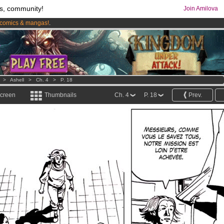
s, community!
Join Amilova
comics & mangas!
.
os
per month !
Get membership now
>
Ashell
>
Ch. 4
>
P. 18
screen
Thumbnails
Ch. 4
P. 18
Prev.