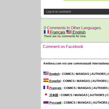
Log-in to comment
0 Comments In Other Languages.
Français
English
There are no comments for now.
Comment on Facebook
Amilova.com est une communauté internationale 
English
: COMICS / MANGAS | AUTHORS 
Español
: COMICS / MANGAS | AUTHORS 
Français
: COMICS / MANGAS | AUTHORS
日本語
: COMICS / MANGAS | AUTHORS |
Русский
: COMICS / MANGAS | AUTHORS