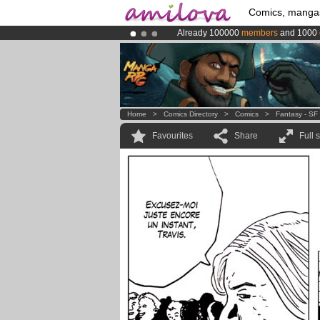
Comics, manga
Already 100000
members
and 1000
Premium membership from
3.95 eur
Amilova
Kickstarter is now LIVE
!.
Home
>
Comics Directory
>
Comics
>
Fantasy - SF
Favourites
Share
Full 