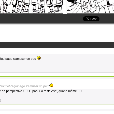
t l'équipage s'amuser un peu
et tout et l'équipage s'amuser un peu
 en perspective ! ... Ou pas. Ca reste Ash', quand même :-D
2