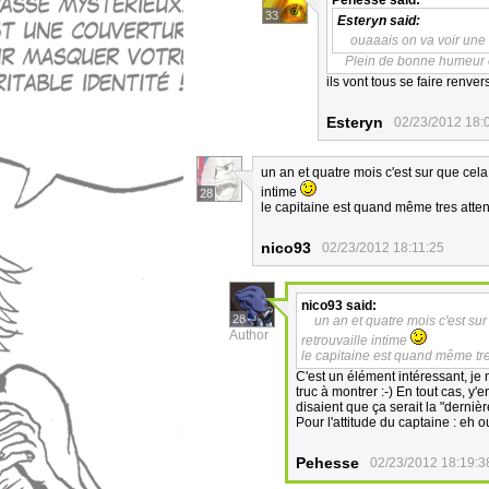
Pehesse
said:
33
Esteryn
said:
ouaaais on va voir une 
Plein de bonne humeur et
ils vont tous se faire renve
Esteryn
02/23/2012 18:
un an et quatre mois c'est sur que cela
intime
28
le capitaine est quand même tres atte
nico93
02/23/2012 18:11:25
nico93
said:
28
un an et quatre mois c'est sur
Author
retrouvaille intime
le capitaine est quand même tr
C'est un élément intéressant, je 
truc à montrer :-) En tout cas, y'
disaient que ça serait la "dernière 
Pour l'attitude du captaine : eh oui
Pehesse
02/23/2012 18:19:3