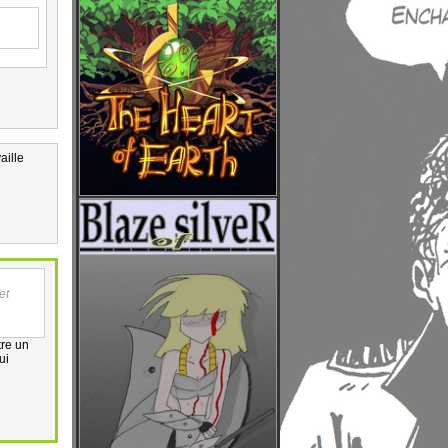
aille
et
tre un
ui