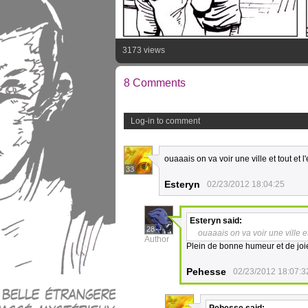
3173 views
8 Comments
Log-in to comment
ouaaais on va voir une ville et tout e
33
Esteryn
02/23/2012 18:04:25
Esteryn
said:
28
ouaaais on va voir une ville 
Author
Plein de bonne humeur et de joie
Pehesse
02/23/2012 18:07:3