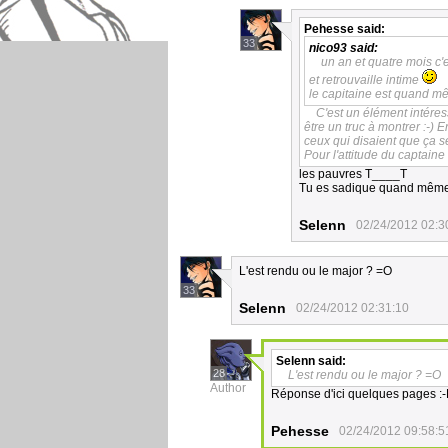
Pehesse
said:
33
nico93
said:
un an et quatre mois c'
et retrouvaille intime
le capitaine est quand m
C'est un élément intéress
être un truc à montrer :-) E
ceux qui disaient que ça sera
Pour l'attitude du captaine :
les pauvres T____T
Tu es sadique quand même
Selenn
02/24/2012 02:3
L'est rendu ou le major ? =O
33
Selenn
02/24/2012 02:31:10
Selenn
said:
28
L'est rendu ou le major ? =O
Author
Réponse d'ici quelques pages :
Pehesse
02/24/2012 09:58:5