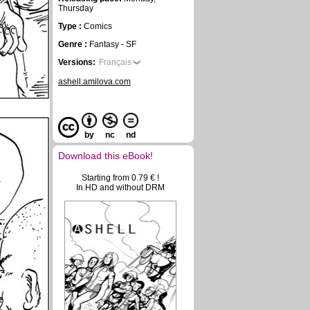
Thursday
Type :
Comics
Genre :
Fantasy - SF
Versions:
Français
ashell.amilova.com
by
nc
nd
Download this eBook!
Starting from 0.79 € !
In HD and without DRM