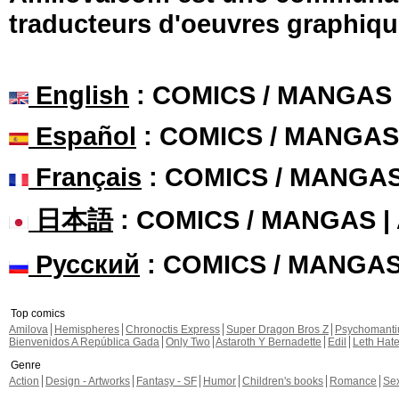
traducteurs d'oeuvres graphiqu
English
: COMICS / MANGAS
Español
: COMICS / MANGAS
Français
: COMICS / MANGA
日本語
: COMICS / MANGAS 
Русский
: COMICS / MANGA
Top comics
Amilova
Hemispheres
Chronoctis Express
Super Dragon Bros Z
Psychomant
Bienvenidos A República Gada
Only Two
Astaroth Y Bernadette
Edil
Leth Hat
Genre
Action
Design - Artworks
Fantasy - SF
Humor
Children's books
Romance
Se