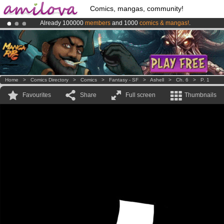
Comics, mangas, community!
Already 100000
members
and 1000
comics & mangas!
.
Premium membership from
3.95 euros
per month !
Get membership
Amilova
Kickstarter is now LIVE
!.
Home
>
Comics Directory
>
Comics
>
Fantasy - SF
>
Ashell
>
Ch. 6
>
P. 1
Favourites
Share
Full screen
Thumbnails