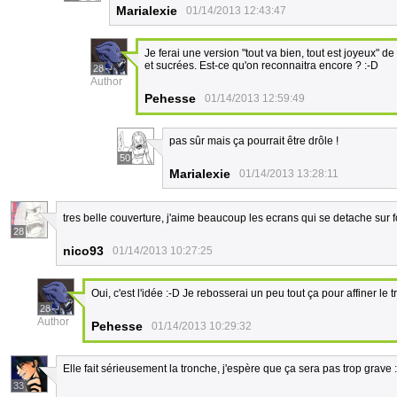
Marialexie
01/14/2013 12:43:47
Je ferai une version "tout va bien, tout est joyeux" 
et sucrées. Est-ce qu'on reconnaitra encore ? :-D
28
Author
Pehesse
01/14/2013 12:59:49
pas sûr mais ça pourrait être drôle !
50
Marialexie
01/14/2013 13:28:11
tres belle couverture, j'aime beaucoup les ecrans qui se detache sur 
28
nico93
01/14/2013 10:27:25
Oui, c'est l'idée :-D Je rebosserai un peu tout ça pour affiner le t
28
Author
Pehesse
01/14/2013 10:29:32
Elle fait sérieusement la tronche, j'espère que ça sera pas trop grave 
33