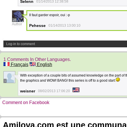
Selenn
01/14/2013 12:38:58
Il faut garder espoir, oui :-p
28
Author
Pehesse
01/14/2013 13:00:10
Log-in to comment
1 Comments In Other Languages.
Français
English
With exception of a couple bits of assumed knowledge on the part of the 
the graphics and WOW! BANG! this series is off to a good start.
1
weisner
08/02/2013 17:06:20
Comment on Facebook
Amilova.com est une communauté