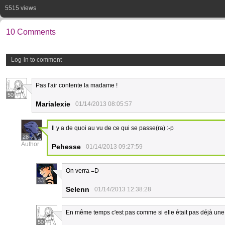
5515 views
10 Comments
Log-in to comment
Pas l'air contente la madame !
50
Marialexie
01/14/2013 08:05:57
Il y a de quoi au vu de ce qui se passe(ra) :-p
28
Author
Pehesse
01/14/2013 09:27:59
On verra =D
33
Selenn
01/14/2013 12:38:28
En même temps c'est pas comme si elle était pas déjà u
50