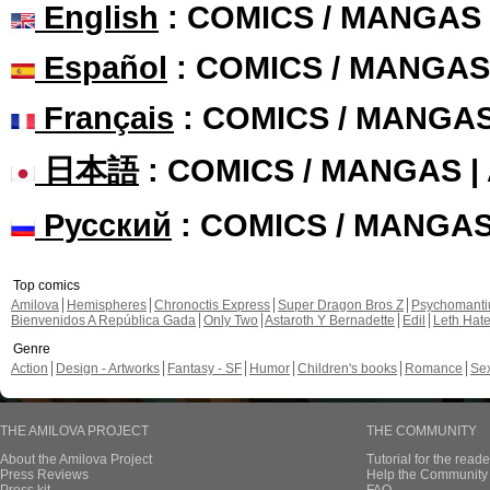
English
: COMICS / MANGAS
Español
: COMICS / MANGAS
Français
: COMICS / MANGA
日本語
: COMICS / MANGAS 
Русский
: COMICS / MANGA
Top comics
Amilova
Hemispheres
Chronoctis Express
Super Dragon Bros Z
Psychomant
Bienvenidos A República Gada
Only Two
Astaroth Y Bernadette
Edil
Leth Hat
Genre
Action
Design - Artworks
Fantasy - SF
Humor
Children's books
Romance
Se
THE AMILOVA PROJECT
THE COMMUNITY
About the Amilova Project
Tutorial for the reade
Press Reviews
Help the Community 