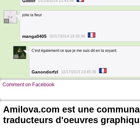
Gildor
01/15/2014 21:43:54
jolie la fleur
21
manga0405
02/17/2014 19:30:36
C'est également ce que je me suis dit en la voyant.
39
Ganondorfzl
11/17/2015 23:45:36
Comment on Facebook
Amilova.com est une communauté
traducteurs d'oeuvres graphiqu