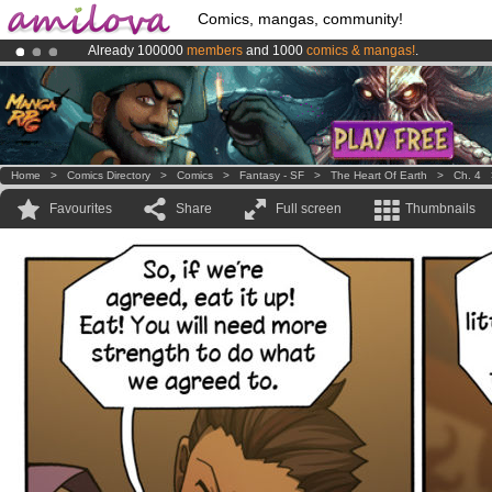
Comics, mangas, community!
Already 100000
members
and 1000
comics & mangas!
.
Amilova
Kickstarter is now LIVE
!.
Premium membership from
3.95 euros
per month !
Get membership
Home
>
Comics Directory
>
Comics
>
Fantasy - SF
>
The Heart Of Earth
>
Ch. 4
Favourites
Share
Full screen
Thumbnails