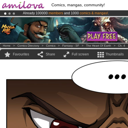
Comics, mangas, community!
Already 100000
members
and 1000
comics & mangas!
.
Amilova
Kickstarter is now LIVE
!.
Premium membership from
3.95 euros
per month !
Get membership
Home
>
Comics Directory
>
Comics
>
Fantasy - SF
>
The Heart Of Earth
>
Ch. 4
Favourites
Share
Full screen
Thumbnails