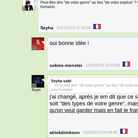
Peut-être dire "de votre genre" au lieu "de votre espèce" ? 
humains
5
Seyha
11/01/2013 11:33:04
oui bonne idée !
12
cokies-monster
11/01/2013 22:03:58
Seyha
said:
Peut-être dire "de votre genre" au lieu "de votre e
24
pas humains
Team
j'ai changé, après je em dit que ce 
soit "des types de votre genre", mai
qu'on veut garder mais en fait le fran
alrickdrinkson
11/02/2013 03:49:46