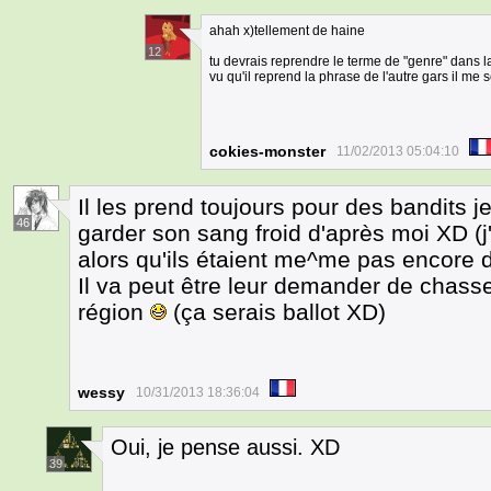
ahah x)tellement de haine
12
tu devrais reprendre le terme de "genre" dans l
vu qu'il reprend la phrase de l'autre gars il me
cokies-monster
11/02/2013 05:04:10
Il les prend toujours pour des bandits j
46
garder son sang froid d'après moi XD (
alors qu'ils étaient me^me pas encore
Il va peut être leur demander de chasse
région
(ça serais ballot XD)
wessy
10/31/2013 18:36:04
Oui, je pense aussi. XD
39