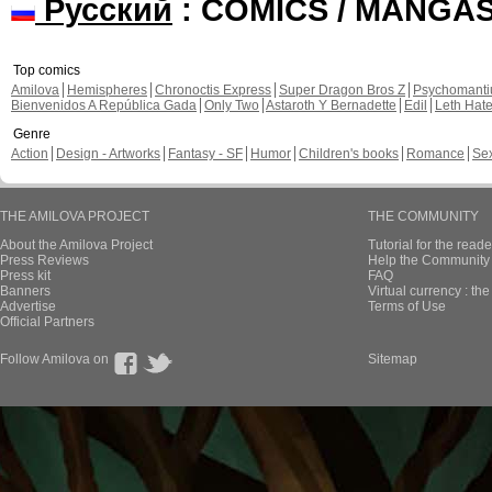
Русский
: COMICS / MANGA
Top comics
Amilova
Hemispheres
Chronoctis Express
Super Dragon Bros Z
Psychomant
Bienvenidos A República Gada
Only Two
Astaroth Y Bernadette
Edil
Leth Hat
Genre
Action
Design - Artworks
Fantasy - SF
Humor
Children's books
Romance
Se
THE AMILOVA PROJECT
THE COMMUNITY
About the Amilova Project
Tutorial for the reade
Press Reviews
Help the Community 
Press kit
FAQ
Banners
Virtual currency : th
Advertise
Terms of Use
Official Partners
Follow Amilova on
Sitemap