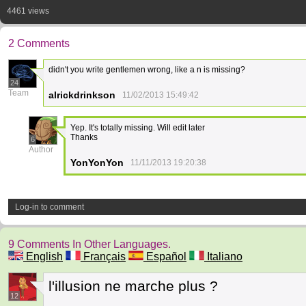
4461 views
2 Comments
didn't you write gentlemen wrong, like a n is missing?
24
Team
alrickdrinkson
11/02/2013 15:49:42
Yep. It's totally missing. Will edit later
Thanks
6
Author
YonYonYon
11/11/2013 19:20:38
Log-in to comment
9 Comments In Other Languages.
English
Français
Español
Italiano
l'illusion ne marche plus ?
12