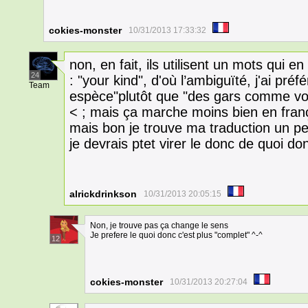
cokies-monster
10/31/2013 17:33:32
non, en fait, ils utilisent un mots qui 
24
: "your kind", d'où l’ambiguïté, j'ai pré
Team
espèce"plutôt que "des gars comme vou
< ; mais ça marche moins bien en fran
mais bon je trouve ma traduction un pe
je devrais ptet virer le donc de quoi donc
alrickdrinkson
10/31/2013 20:05:15
Non, je trouve pas ça change le sens
Je prefere le quoi donc c'est plus "complet" ^-^
12
cokies-monster
10/31/2013 20:27:04