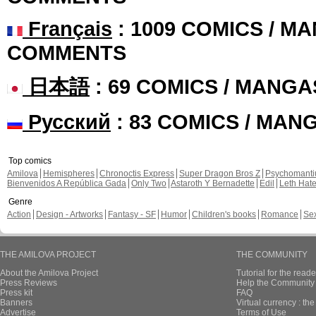
Français
: 1009 COMICS / MA
COMMENTS
日本語
: 69 COMICS / MANGA
Русский
: 83 COMICS / MAN
Top comics
Amilova
Hemispheres
Chronoctis Express
Super Dragon Bros Z
Psychomant
Bienvenidos A República Gada
Only Two
Astaroth Y Bernadette
Edil
Leth Hat
Genre
Action
Design - Artworks
Fantasy - SF
Humor
Children's books
Romance
Se
THE AMILOVA PROJECT
THE COMMUNITY
About the Amilova Project
Tutorial for the reade
Press Reviews
Help the Community 
Press kit
FAQ
Banners
Virtual currency : th
Advertise
Terms of Use