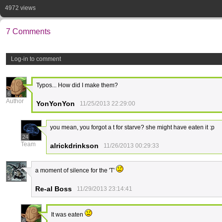
4972 views
7 Comments
Log-in to comment
Typos... How did I make them?
6
Author
YonYonYon
11/25/2013 22:29:00
you mean, you forgot a t for starve? she might have eaten it :p
24
Team
alrickdrinkson
11/26/2013 00:29:33
a moment of silence for the 'T'
5
Re-al Boss
11/29/2013 23:14:41
It was eaten
6