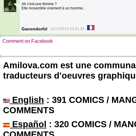
Ah c'est une femme ?
Elle ressemble vraiment à un homme...
39
Ganondorfzl
11/17/2015 23:41:33
Comment on Facebook
Amilova.com est une communauté
traducteurs d'oeuvres graphiqu
English
: 391 COMICS / MANG
COMMENTS
Español
: 320 COMICS / MAN
COMMENTS