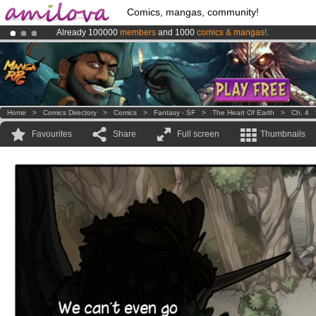
Comics, mangas, community!
Already 100000
members
and 1000
comics & mangas!
.
Amilova
Kickstarter is now LIVE
!.
Premium membership from
3.95 euros
per month !
Get membership
Home
>
Comics Directory
>
Comics
>
Fantasy - SF
>
The Heart Of Earth
>
Ch. 4
Favourites
Share
Full screen
Thumbnails