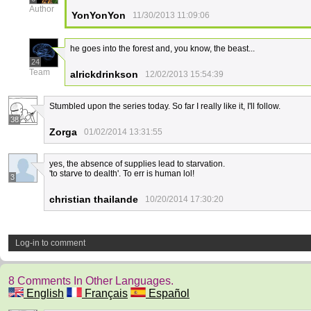
Author
YonYonYon
11/30/2013 11:09:06
he goes into the forest and, you know, the beast...
24
Team
alrickdrinkson
12/02/2013 15:54:39
Stumbled upon the series today. So far I really like it, I'll follow.
38
Zorga
01/02/2014 13:31:55
yes, the absence of supplies lead to starvation.
'to starve to dealth'. To err is human lol!
3
christian thailande
10/20/2014 17:30:20
Log-in to comment
8 Comments In Other Languages.
English
Français
Español