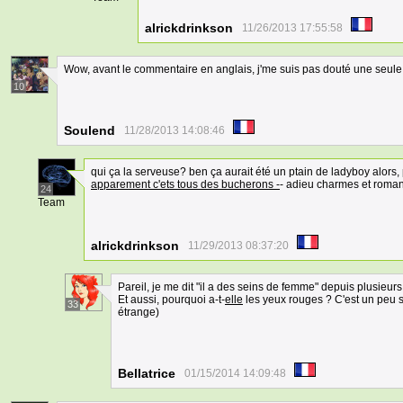
alrickdrinkson
11/26/2013 17:55:58
Wow, avant le commentaire en anglais, j'me suis pas douté une seule
10
Soulend
11/28/2013 14:08:46
qui ça la serveuse? ben ça aurait été un ptain de ladyboy alors
apparement c'ets tous des bucherons -
- adieu charmes et romant
24
Team
alrickdrinkson
11/29/2013 08:37:20
Pareil, je me dit "il a des seins de femme" depuis plusieurs
Et aussi, pourquoi a-t-
elle
les yeux rouges ? C'est un peu s
33
étrange)
Bellatrice
01/15/2014 14:09:48