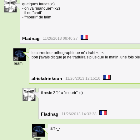
quelques fautes ;o)
- on va "manquer" (x2)
31
- il ne "croit"
- "mourir" de faim
Fladnag
11/26/2013 08:40:27
le correcteur orthographique m'a trahi <_ <
bon j'avais dit que je ne traduirais plus que le matin, une fois bie
24
Team
alrickdrinkson
11/26/2013 12:15:16
il reste 2 "r" a "mourir" ;o)
31
Fladnag
11/26/2013 14:33:38
arf -_-
24
Team