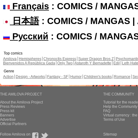
Français
: COMICS / MANGA
日本語
: COMICS / MANGAS 
Русский
: COMICS / MANGA
Top comics
Amilova
Hemispheres
Chronoctis Express
Super Dragon Bros Z
Psychomant
Bienvenidos A República Gada
Only Two
Astaroth Y Bernadette
Edil
Leth Hat
Genre
Action
Design - Artworks
Fantasy - SF
Humor
Children's books
Romance
Se
THE AMILOVA PROJECT
THE COMMUNITY
About the Amilova Project
Tutorial for the reade
Press Reviews
Help the Community 
Press kit
FAQ
Banners
Virtual currency : th
Advertise
Terms of Use
Official Partners
Follow Amilova on
Sitemap