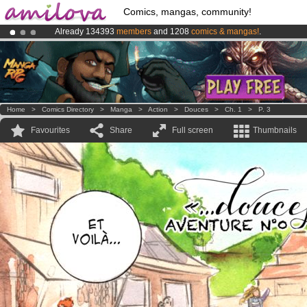
Comics, mangas, community!
Already 134393
members
and 1208
comics & mangas!
.
Amilova
Kickstarter is now LIVE
!.
Premium membership from
3.95 euros
per month !
Get membership
Home
>
Comics Directory
>
Manga
>
Action
>
Douces
>
Ch. 1
>
P. 3
Favourites
Share
Full screen
Thumbnails