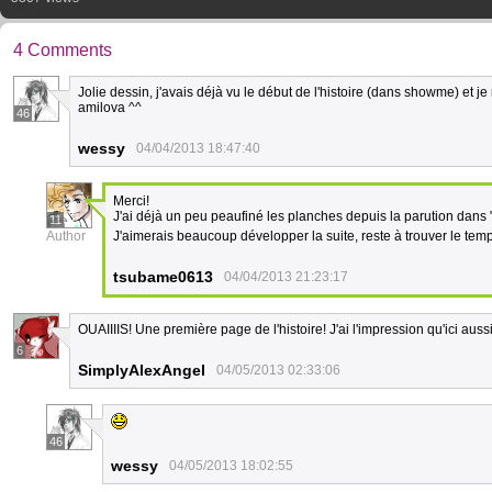
4 Comments
Jolie dessin, j'avais déjà vu le début de l'histoire (dans showme) et j
amilova ^^
46
wessy
04/04/2013 18:47:40
Merci!
J'ai déjà un peu peaufiné les planches depuis la parution dans
11
Author
J'aimerais beaucoup développer la suite, reste à trouver le temp
tsubame0613
04/04/2013 21:23:17
OUAIIIIS! Une première page de l'histoire! J'ai l'impression qu'ici aus
6
SimplyAlexAngel
04/05/2013 02:33:06
46
wessy
04/05/2013 18:02:55