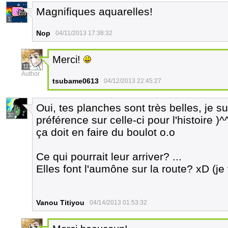
Magnifiques aquarelles!
1
Nop
04/11/2013 17:38:32
Merci!
11
Author
tsubame0613
04/12/2013 22:45:27
Oui, tes planches sont très belles, je su
37
préférence sur celle-ci pour l'histoire )^
ça doit en faire du boulot o.o
Ce qui pourrait leur arriver? ...
Elles font l'aumône sur la route? xD (je 
Vanou Titiyou
04/14/2013 01:53:32