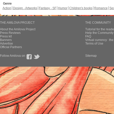
Genre
Action
Design - Artworks
Fantasy - SF
Humor
Children's books
Romance
Se
THE AMILOVA PROJECT
THE COMMUNITY
About the Amilova Project
Tutorial for the reade
Press Reviews
Help the Community 
Press kit
FAQ
Banners
Virtual currency : th
Advertise
Terms of Use
Official Partners
Follow Amilova on
Sitemap