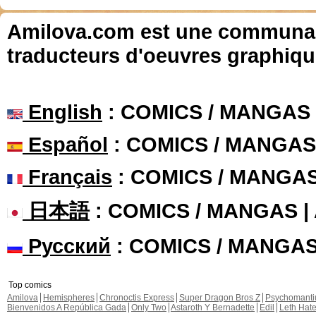
Amilova.com est une communauté
traducteurs d'oeuvres graphiqu
English
: COMICS / MANGAS
Español
: COMICS / MANGAS
Français
: COMICS / MANGA
日本語
: COMICS / MANGAS 
Русский
: COMICS / MANGA
Top comics
Amilova
Hemispheres
Chronoctis Express
Super Dragon Bros Z
Psychomant
Bienvenidos A República Gada
Only Two
Astaroth Y Bernadette
Edil
Leth Hat