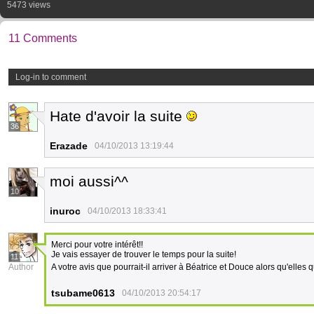
5473 views
11 Comments
Log-in to comment
Hate d'avoir la suite
36
Erazade
04/10/2013 13:19:44
moi aussi^^
10
inuroc
04/10/2013 18:33:41
Merci pour votre intérêt!!
Je vais essayer de trouver le temps pour la suite!
11
Author
A votre avis que pourrait-il arriver à Béatrice et Douce alors qu'elles qu
tsubame0613
04/10/2013 20:54:17