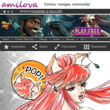
Comics, mangas, community!
Amilova
Kickstarter is now LIVE
!.
Premium membership from
3.95 euros
per month !
Get membership
Already 100000
members
and 1000
comics & mangas!
.
Home
>
Comics Directory
>
Manga
>
Action
>
Douces
>
Ch. 1
>
P. 9
Favourites
Share
Full screen
Thumbnails