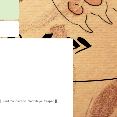
Blind Connection
Sethxfaye
Graped