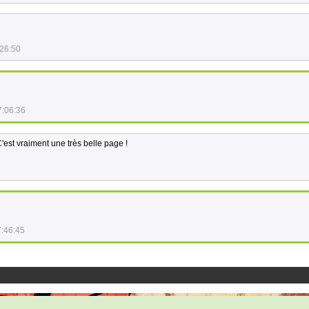
:26:50
7:06:36
C'est vraiment une très belle page !
7:46:45