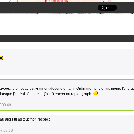
!
sayées, le pinceau est vraiment devenu un ami! Ordinairement je fais même l'encra
lorsque j'ai réalisé douces, j'ai dû encrer au rapidograph.
7:09:49
eau alors tu as tout mon respect !
07:57:08