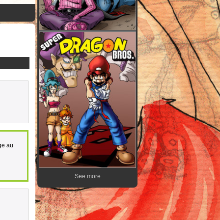
ge au
See more