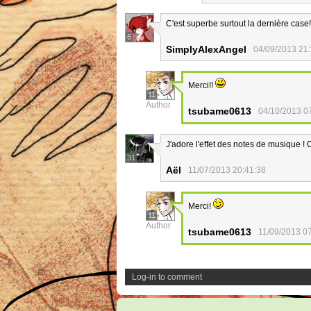
C'est superbe surtout la dernière case!
6
SimplyAlexAngel
04/09/2013 21
Merci!!
11
Author
tsubame0613
04/10/2013 0
J'adore l'effet des notes de musique ! 
31
Aël
11/07/2013 20:41:38
Merci!
11
Author
tsubame0613
11/09/2013 0
Log-in to comment