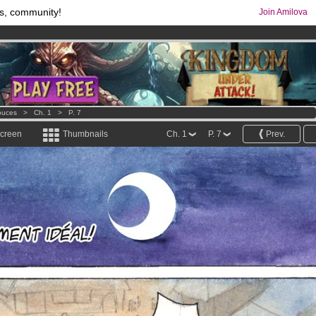
s, community!
Join Amilova
comics & mangas!
.
os
per month !
Get membership now
ouces
>
Ch. 1
>
P. 7
screen
Thumbnails
Ch. 1
P. 7
Prev.