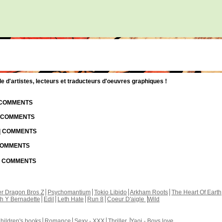
d'artistes, lecteurs et traducteurs d'oeuvres graphiques !
| COMMENTS
| COMMENTS
 | COMMENTS
 COMMENTS
 | COMMENTS
r Dragon Bros Z
Psychomantium
Tokio Libido
Arkham Roots
The Heart Of Earth
th Y Bernadette
Edil
Leth Hate
Run 8
Coeur D'aigle
Wild
hildren's books
Romance
Sexy - XXX
Thriller
Yaoi - Boys love