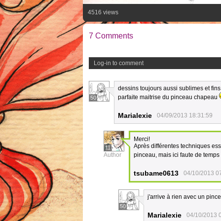
4516 views
7 Comments
Log-in to comment
dessins toujours aussi sublimes et fins 
parfaite maitrise du pinceau chapeau
50
Marialexie
04/09/2013 18:31:59
Merci!
Après différentes techniques es
11
Author
pinceau, mais ici faute de temps 
tsubame0613
04/10/2013 0
j'arrive à rien avec un pinc
50
Marialexie
04/10/2013 