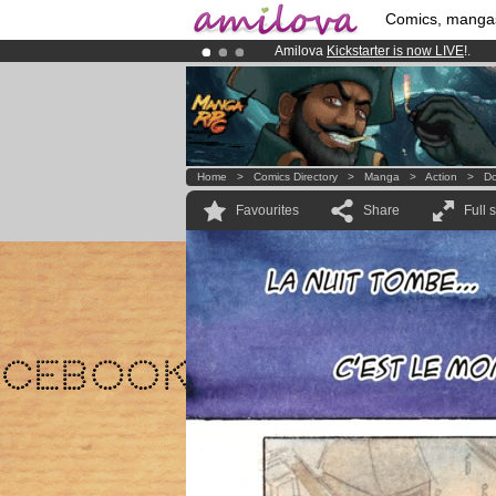
Comics, manga
Amilova
Kickstarter is now LIVE
!.
Already 100000
members
and 1000
Premium membership from
3.95 eur
Home
>
Comics Directory
>
Manga
>
Action
>
D
Favourites
Share
Full 