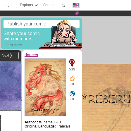
Login
Explorer
Forum
Publish your comic
Share your comic
with members!
Learn more...
douces
Next
539
78
78
Author :
tsubame0613
Original Language:
Français