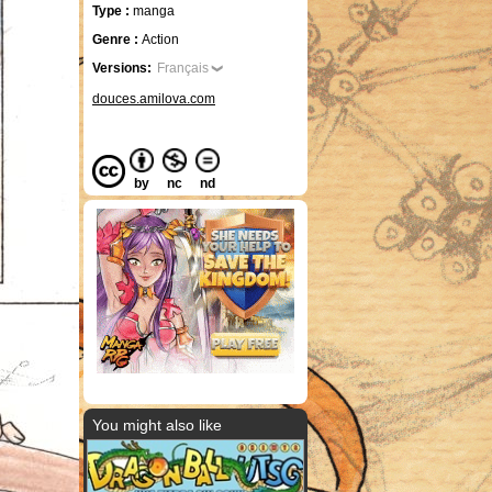
Type :
manga
Genre :
Action
Versions:
Français
douces.amilova.com
by
nc
nd
You might also like