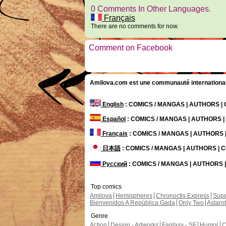
0 Comments In Other Languages.
Français
There are no comments for now.
Comment on Facebook
Amilova.com est une communauté internationale 
English
: COMICS / MANGAS | AUTHORS 
Español
: COMICS / MANGAS | AUTHORS 
Français
: COMICS / MANGAS | AUTHORS
日本語
: COMICS / MANGAS | AUTHORS |
Русский
: COMICS / MANGAS | AUTHORS
Top comics
Amilova
Hemispheres
Chronoctis Express
Supe
Bienvenidos A República Gada
Only Two
Astaro
Genre
Action
Design - Artworks
Fantasy - SF
Humor
C