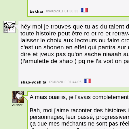
Eskhar
09/02/2011 01:38:33
héy moi je trouves que tu as du talent d
22
toute histoire peut être re et re et retr
laisser le choix aux lecteurs ou faire cr
c'est un shonen en effet qui partira sur
dire et jveux pas qu'on sache niaaah au
(l'amulette de shao ) pq ne l'a voit on
shao-yoshita
09/02/2011 01:44:05
A mais ouaiiiis, je l'avais completement
31
Author
Bah, moi j'aime raconter des histoires 
personnages, leur passé, progressiveme
ça que mes méchants ne sont pas réel