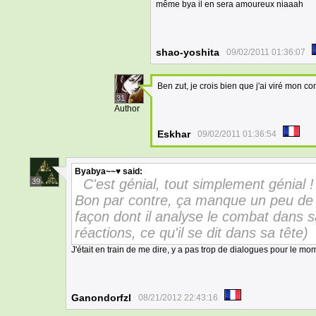
même bya il en sera amoureux niaaah
shao-yoshita
09/02/2011 01:36:07
Ben zut, je crois bien que j'ai viré mon c
31
Author
Eskhar
09/02/2011 01:36:54
Byabya~~♥
said:
C'est génial, tout simplement génial !
39
Bon par contre, ça manque un peu de bu
façon dont il analyse le combat dans sa
réactions, ce qu'il se dit dans sa tête)
J'était en train de me dire, y a pas trop de dialogues pour le m
Ganondorfzl
08/21/2012 22:43:16