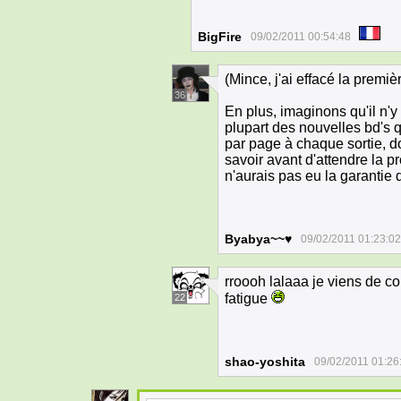
BigFire
09/02/2011 00:54:48
(Mince, j'ai effacé la premi
36
En plus, imaginons qu'il n'
plupart des nouvelles bd's 
par page à chaque sortie, 
savoir avant d'attendre la pr
n'aurais pas eu la garantie 
Byabya~~♥
09/02/2011 01:23:02
rroooh lalaaa je viens de co
fatigue
22
shao-yoshita
09/02/2011 01:26