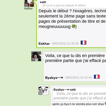
said:
31
]Il n'y en a pas eu depuis le début
Author
Depuis le début ? t'exagères, techni
seulement la 2ème page sans texte T
pages de présentation de titre et de
meugneuuuuuug
)
Eskhar
09/02/2011 01:35:29
Voila, ce que tu dis en première 
36
première partie que j'ai effacé p
Byabya~~♥
09/02/2011 01:32:44
Byabya~~♥
said:
Voila, ce que tu dis en premiè
22
première partie que j'ai effacé 
après ça bya il ne viendra plus voir shao