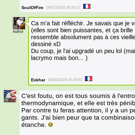
SoulOfFire
09/27/2016 20:16:17
Ca m'a fait réfléchir. Je savais que j
31
(elles sont bien puissantes, et ça brill
Author
ressemble absolument pas à ces vieille
dessiné xD
Du coup, je l'ai upgradé un peu lol (
lacrymo mais bon... )
Eskhar
08/20/2019 16:20:02
C'est foutu, on est tous soumis à l'entro
38
thermodynamique, et elle est très pénib
Par contre tu feras attention, il y a un p
gants. J'ai bien peur que ta combinaiso
étanche.