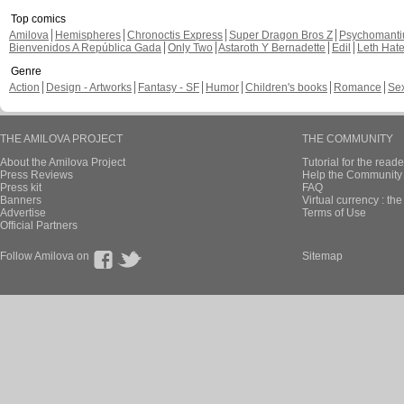
Top comics
Amilova
Hemispheres
Chronoctis Express
Super Dragon Bros Z
Psychomant
Bienvenidos A República Gada
Only Two
Astaroth Y Bernadette
Edil
Leth Hat
Genre
Action
Design - Artworks
Fantasy - SF
Humor
Children's books
Romance
Se
THE AMILOVA PROJECT
THE COMMUNITY
About the Amilova Project
Tutorial for the reade
Press Reviews
Help the Community 
Press kit
FAQ
Banners
Virtual currency : th
Advertise
Terms of Use
Official Partners
Follow Amilova on
Sitemap