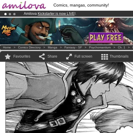
Comics, mangas, community!
Amilova
Kickstarter is now LIVE
!.
Already 100000
members
and 1000
comics & mangas!
.
Premium membership from
3.95 euros
per month !
Get membership
Home
>
Comics Directory
>
Manga
>
Fantasy - SF
>
Psychomantium
>
Ch. 1
>
Favourites
Share
Full screen
Thumbnails