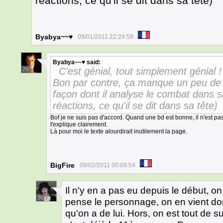
réactions, ce qu'il se dit dans sa tête)
Byabya~~♥
09/01/2011 22:24:59
Byabya~~♥
said:
C'est génial, tout simplement génial !
29
Bon par contre, ça manque un peu de bu
façon dont il analyse le combat dans sa
réactions, ce qu'il se dit dans sa tête)
Bof je ne suis pas d'accord. Quand une bd est bonne, il n'est pas
t'explique clairement.
Là pour moi le texte alourdirait inutilement la page.
BigFire
09/02/2011 00:09:54
Il n'y en a pas eu depuis le début,
36
pense le personnage, on en vient don
qu'on a de lui. Hors, on est tout de su