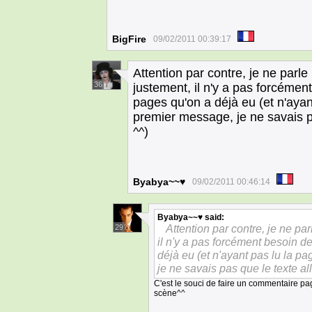
BigFire
09/02/2011 00:39:17
Attention par contre, je ne parl
36
justement, il n'y a pas forcémen
pages qu'on a déjà eu (et n'aya
premier message, je ne savais pa
^^)
Byabya~~♥
09/02/2011 00:46:14
Byabya~~♥
said:
Attention par contre, je ne pa
29
il n'y a pas forcément besoin d
déjà eu (et n'ayant pas lu la 
je ne savais pas que le texte all
C'est le souci de faire un commentaire pag
scène^^