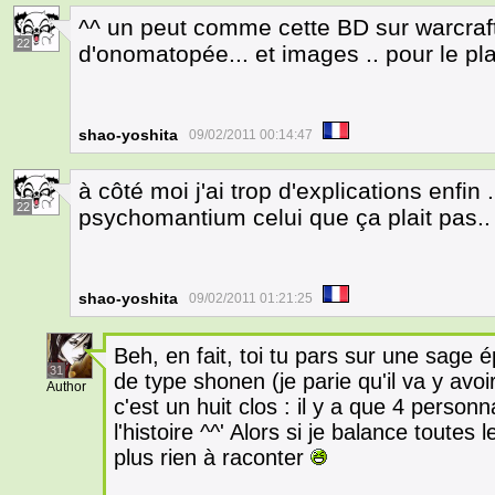
^^ un peut comme cette BD sur warcraft
22
d'onomatopée... et images .. pour le pl
shao-yoshita
09/02/2011 00:14:47
à côté moi j'ai trop d'explications enfin 
22
psychomantium celui que ça plait pas.. 
shao-yoshita
09/02/2011 01:21:25
Beh, en fait, toi tu pars sur une sag
31
de type shonen (je parie qu'il va y avoir
Author
c'est un huit clos : il y a que 4 person
l'histoire ^^' Alors si je balance toutes 
plus rien à raconter