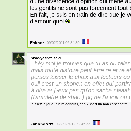
d'une divergence d'opinon qui mène au 
les gentils ne sont pas forcément tout 
En fait, je suis en train de dire que je
d'amour quoi
Eskhar
09/02/2011 02:34:39
shao-yoshita
said:
héy moi je trouves que tu as du talen
39
mais toute histoire peut être re et re e
persos laisser le choix aux lecteurs ou 
ouii c'est un shonen en effet qui parti
à dire et jveux pas qu'on sache niaaah
(l'amulette de shao ) pq ne l'a voit o
Laissez le joueur faire certains, choix, c'est un bon concept ^^
Ganondorfzl
08/21/2012 22:45:33