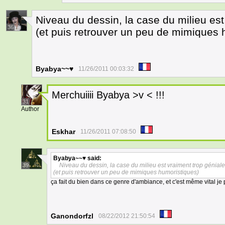
Niveau du dessin, la case du milieu est
36
(et puis retrouver un peu de mimiques 
Byabya~~♥
11/26/2011 00:03:32
Merchuiiii Byabya >v < !!!
31
Author
Eskhar
11/26/2011 07:08:50
Byabya~~♥
said:
Niveau du dessin, la case du milieu est vraiment trop géniale
39
(et puis retrouver un peu de mimiques humoristiques)
ça fait du bien dans ce genre d'ambiance, et c'est même vital je
Ganondorfzl
08/22/2012 21:50:54