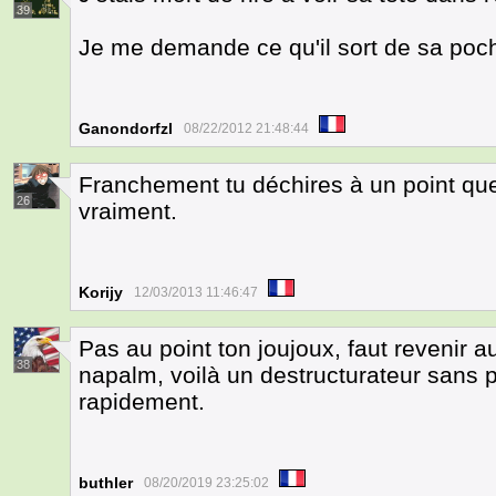
39
Je me demande ce qu'il sort de sa poc
Ganondorfzl
08/22/2012 21:48:44
Franchement tu déchires à un point que
26
vraiment.
Korijy
12/03/2013 11:46:47
Pas au point ton joujoux, faut revenir 
38
napalm, voilà un destructurateur sans 
rapidement.
buthler
08/20/2019 23:25:02