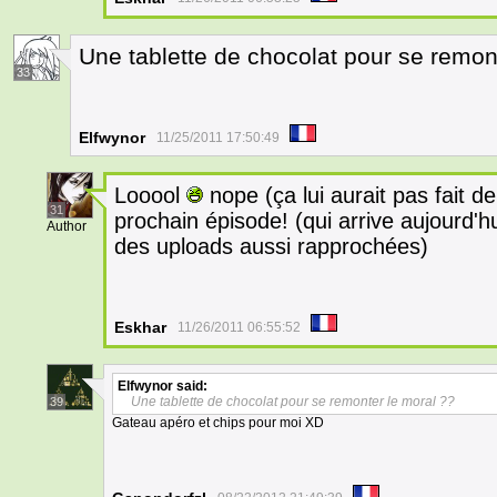
Une tablette de chocolat pour se remont
33
Elfwynor
11/25/2011 17:50:49
Looool
nope (ça lui aurait pas fait d
31
prochain épisode! (qui arrive aujourd'hu
Author
des uploads aussi rapprochées)
Eskhar
11/26/2011 06:55:52
Elfwynor
said:
Une tablette de chocolat pour se remonter le moral ??
39
Gateau apéro et chips pour moi XD