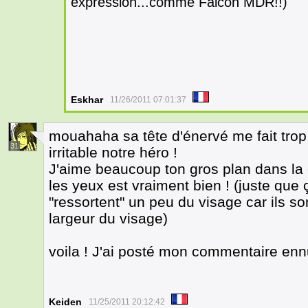
expression...comme Falcon MDR!!)
Eskhar
11/26/2011 07:01:37
mouahaha sa tête d'énervé me fait trop ri
31
irritable notre héro !
J'aime beaucoup ton gros plan dans la c
les yeux est vraiment bien ! (juste que
"ressortent" un peu du visage car ils so
largeur du visage)
voila ! J'ai posté mon commentaire en
Keiden
11/25/2011 20:12:42