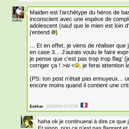
Maiden est l'archétype du héros de base
31
inconscient avec une espèce de comple
Author
adolescent (sauf que le mien est loin d
j'entend
)
... Et en effet, je viens de réaliser que 
en case 3... J'aurais voulu le faire expr
je pense que c'est pas trop trop flag' (
corriger ça ! >w <
, je ferai attention 
(PS: ton post n'était pas ennuyeux...
encore moins quand il contient une crit
Eskhar
11/26/2011 07:07:56
haha ok je continuerai à dire ce que 
31
Et sinon, non ce n'est pas flagrant 