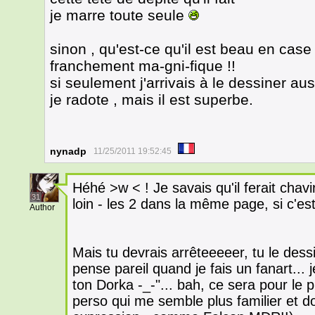
je marre toute seule
sinon , qu'est-ce qu'il est beau en case
franchement ma-gni-fique !!
si seulement j'arrivais à le dessiner aus
je radote , mais il est superbe.
nynadp
11/25/2011 19:52:45
Héhé >w < ! Je savais qu'il ferait chavi
31
loin - les 2 dans la même page, si c'es
Author
Mais tu devrais arrêteeeeer, tu le dessi
pense pareil quand je fais un fanart... 
ton Dorka -_-"... bah, ce sera pour le 
perso qui me semble plus familier et do