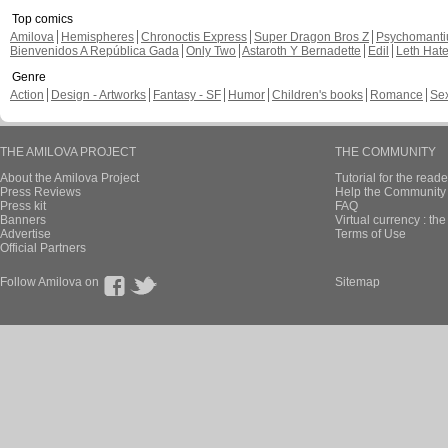
Top comics
Amilova
Hemispheres
Chronoctis Express
Super Dragon Bros Z
Psychomant
Bienvenidos A República Gada
Only Two
Astaroth Y Bernadette
Edil
Leth Hat
Genre
Action
Design - Artworks
Fantasy - SF
Humor
Children's books
Romance
Se
THE AMILOVA PROJECT
THE COMMUNITY
About the Amilova Project
Tutorial for the reade
Press Reviews
Help the Community 
Press kit
FAQ
Banners
Virtual currency : th
Advertise
Terms of Use
Official Partners
Follow Amilova on
Sitemap