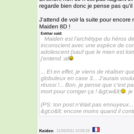
regarde bien donc je pense pas qu'il 
J'attend de voir la suite pour encor
Maiden 8D !
Eskhar
said:
Maiden est l'archétype du héros de 
inconscient avec une espèce de com
adolescent (sauf que le mien est loin
j'entend :at
... Et en effet, je viens de réaliser qu
globuleux en case 3... J'aurais voulu
réussi !... Bon, je pense que c'est pas
mort pour corriger ça ! &gt;w&lt;
, j
(PS: ton post n'était pas ennuyeux.
&gt;o&lt; encore moins quand il conti
Keiden
11/26/2011 10:09:28