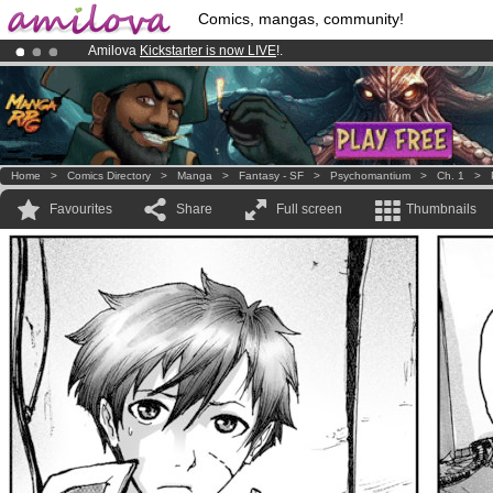
Comics, mangas, community!
Amilova
Kickstarter is now LIVE
!.
Already 100000
members
and 1000
comics & mangas!
.
Premium membership from
3.95 euros
per month !
Get membership
Home
>
Comics Directory
>
Manga
>
Fantasy - SF
>
Psychomantium
>
Ch. 1
>
Favourites
Share
Full screen
Thumbnails