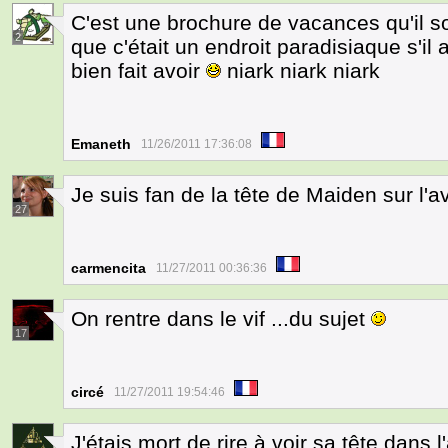
C'est une brochure de vacances qu'il s
2
que c'était un endroit paradisiaque s'il ar
bien fait avoir
niark niark niark
Emaneth
11/26/2011 17:36:08
Je suis fan de la tête de Maiden sur l'
27
carmencita
11/27/2011 00:36:36
On rentre dans le vif ...du sujet
17
circé
11/27/2011 19:54:46
J'étais mort de rire à voir sa tête dans l