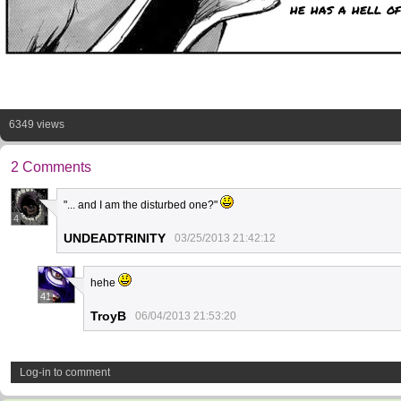
he has a hell of
6349 views
2 Comments
"... and I am the disturbed one?"
4
UNDEADTRINITY
03/25/2013 21:42:12
hehe
41
TroyB
06/04/2013 21:53:20
Log-in to comment