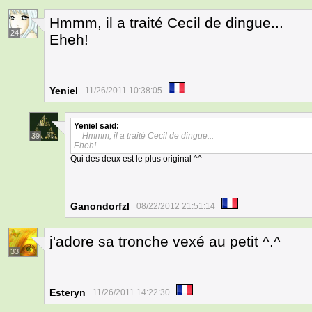
Hmmm, il a traité Cecil de dingue...
24
Eheh!
Yeniel
11/26/2011 10:38:05
Yeniel
said:
Hmmm, il a traité Cecil de dingue...
39
Eheh!
Qui des deux est le plus original ^^
Ganondorfzl
08/22/2012 21:51:14
j'adore sa tronche vexé au petit ^.^
33
Esteryn
11/26/2011 14:22:30