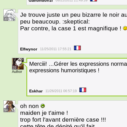
Ganondorfzl
08/22/2012 21:49:39
Je trouve juste un peu bizarre le noir au
33
peu beaucoup. :skeptical:
Par contre, la case 1 est magnifique !
Elfwynor
11/25/2011 17:55:21
Merciii! ...Gérer les expressions normal
31
expressions humoristiques !
Author
Eskhar
11/26/2011 06:57:19
oh non
54
maiden je t'aime !
trop fort l'avant dernière case !!!
cette tête de dépité qu'il fait