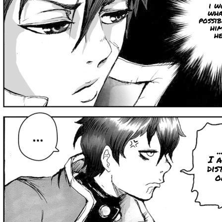
i w
wha
possi
him
he
.
I 
dis
o