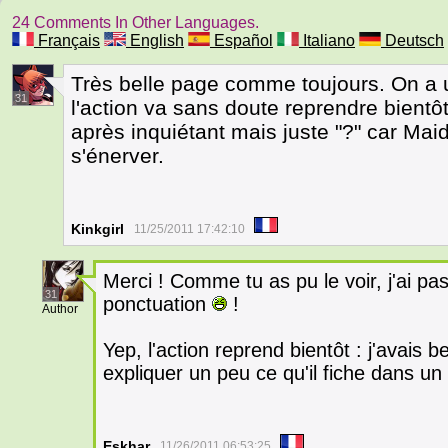
24 Comments In Other Languages.
Français
English
Español
Italiano
Deutsch
Très belle page comme toujours. On a 
31
l'action va sans doute reprendre bientôt
après inquiétant mais juste "?" car Maid
s'énerver.
Kinkgirl
11/25/2011 17:42:10
Merci ! Comme tu as pu le voir, j'ai pas
31
ponctuation
!
Author
Yep, l'action reprend bientôt : j'avais
expliquer un peu ce qu'il fiche dans un 
Eskhar
11/26/2011 06:53:25