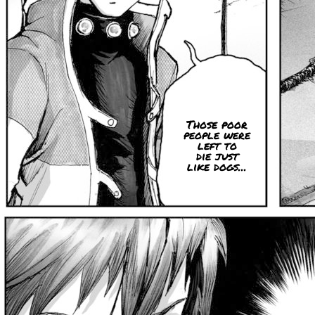
Those poor
people were
left to
die just
like dogs...