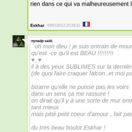
rien dans ce qui va malheureusement l
Eskhar
03/01/2012 20:26:11
nynadp
said:
oh mon dieu ! je suis entrain de mouri
39
qu'est -ce qu'il est BEAU !!!!!!!!!
♥_♥
il à des yeux SUBLIMES sur la dernièr
(de quoi faire craquer falcon..et moi 
bizarre qu'elle ne puisse pas les voirs
dans un sens ça me rassure !
on dirait qu'il y à une sorte de mur ent
tant mieux
mais pitié petit coeur d'amour , fait p
du très beau boulot Eskhar !