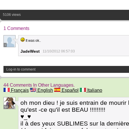
5106 views
1 Comments
It was ok..
1
JadeWest
11/10/2012 06:57:03
Log-in to comment
44 Comments In Other Languages.
Français
English
Español
Italiano
oh mon dieu ! je suis entrain de mourir 
54
qu'est -ce qu'il est BEAU !!!!!!!!!
♥_♥
il à des yeux SUBLIMES sur la dernière