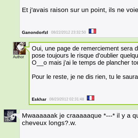
Et j'avais raison sur un point, ils ne voi
Ganondorfzl
08/22/2012 23:32:50
Oui, une page de remerciement sera 
31
pose toujours le risque d'oublier quelqu
Author
O__o mais j'ai le temps de plancher tou
Pour le reste, je ne dis rien, tu le saur
Eskhar
08/23/2012 02:31:48
Mwaaaaaak je craaaaaque *---* il y a q
19
cheveux longs?.w.