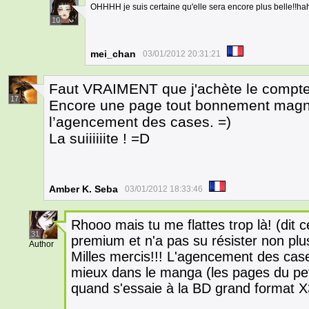
OHHHH je suis certaine qu'elle sera encore plus belle!!h
10
mei_chan
03/01/2012 20:31:21
Faut VRAIMENT que j'achète le compte
17
Encore une page tout bonnement magni
l’agencement des cases. =)
La suiiiiiite ! =D
Amber K. Seba
03/01/2012 18:33:46
Rhooo mais tu me flattes trop là! (dit c
31
premium et n'a pas su résister non pl
Author
Milles mercis!!! L'agencement des case
mieux dans le manga (les pages du petit
quand s'essaie à la BD grand format X