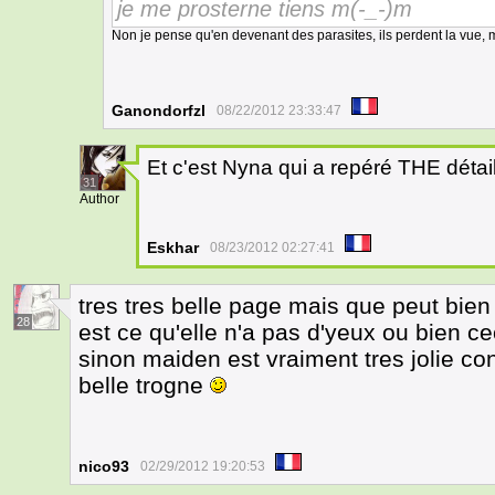
je me prosterne tiens m(-_-)m
Non je pense qu'en devenant des parasites, ils perdent la vue, mai
Ganondorfzl
08/22/2012 23:33:47
Et c'est Nyna qui a repéré THE détail
31
Author
Eskhar
08/23/2012 02:27:41
tres tres belle page mais que peut bien s
28
est ce qu'elle n'a pas d'yeux ou bien ce
sinon maiden est vraiment tres jolie co
belle trogne
nico93
02/29/2012 19:20:53