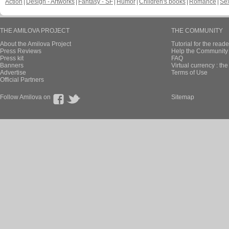
Action
Design - Artworks
Fantasy - SF
Humor
Children's books
Romance
Se
THE AMILOVA PROJECT
THE COMMUNITY
About the Amilova Project
Tutorial for the reade
Press Reviews
Help the Community 
Press kit
FAQ
Banners
Virtual currency : th
Advertise
Terms of Use
Official Partners
Follow Amilova on
Sitemap