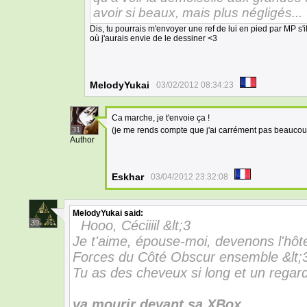
avoir si beaux, mais plus négligés... 
Dis, tu pourrais m'envoyer une ref de lui en pied par MP s'i
où j'aurais envie de le dessiner <3
MelodyYukai
03/02/2012 08:34:23
Ca marche, je t'envoie ça !
31
(je me rends compte que j'ai carrément pas beauco
Author
Eskhar
03/04/2012 23:32:08
MelodyYukai
said:
Hooo, Céciiiil &lt;3
39
Je t'aime, épouse-moi, devenons l'hôt
Forces du Côté Obscur ensemble &lt;3
Tu as des cheveux si long et un regard
va mourir devant sa XBox