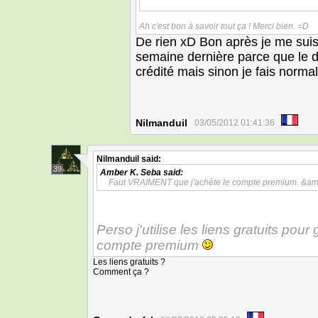
Ah c'est bon à savoir tout ça ! Merci bien. =D
De rien xD Bon après je me sui
semaine dernière parce que le der
crédité mais sinon je fais norma
Nilmanduil
03/05/2012 01:41:36
Nilmanduil
said:
39
Amber K. Seba
said:
Faut VRAIMENT que j'achète le compte premium. &amp
Perso j'utilise les liens gratuits po
compte premium
Les liens gratuits ?
Comment ça ?