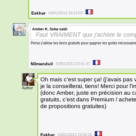
Eskhar
03/01/2012 20:15:03
Amber K. Seba
said:
Faut VRAIMENT que j'achète le comp
20
Perso j'utilise les liens gratuits pour gagner les golds nécess
Nilmanduil
03/01/2012 23:41:47
Oh mais c'est super ça! (j'avais pas v
31
je la conseillerai, tiens! Merci pour l'
Author
(donc Amber, juste en précision au c
gratuits, c'est dans Premium / achete
de propositions gratuites)
Eskhar
03/01/2012 23:54:26