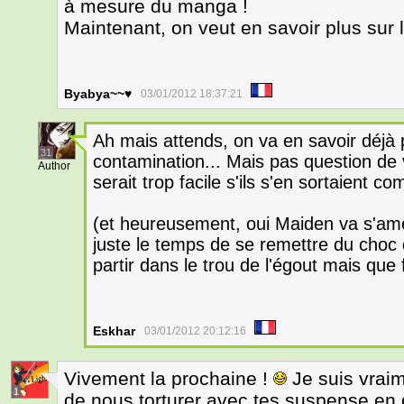
à mesure du manga !
Maintenant, on veut en savoir plus sur 
Byabya~~♥
03/01/2012 18:37:21
Ah mais attends, on va en savoir déjà 
31
contamination... Mais pas question de 
Author
serait trop facile s'ils s'en sortaient c
(et heureusement, oui Maiden va s'amél
juste le temps de se remettre du choc 
partir dans le trou de l'égout mais que
Eskhar
03/01/2012 20:12:16
Vivement la prochaine !
Je suis vraim
1
de nous torturer avec tes suspense en d