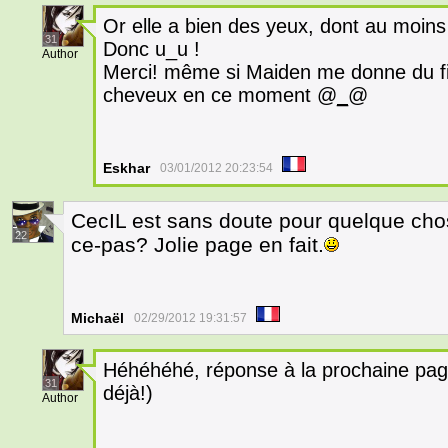
Or elle a bien des yeux, dont au moins
31
Donc u_u !
Author
Merci! même si Maiden me donne du fi
cheveux en ce moment @
_
@
Eskhar
03/01/2012 20:23:54
CecIL est sans doute pour quelque chos
22
ce-pas? Jolie page en fait.
Michaël
02/29/2012 19:31:57
Héhéhéhé, réponse à la prochaine pag
31
déjà!)
Author