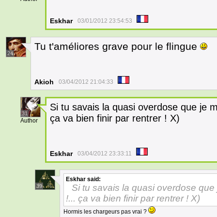
Eskhar
03/01/2012 23:54:53
Tu t'améliores grave pour le flingue
24
Akioh
03/04/2012 21:04:33
Si tu savais la quasi overdose que je me
31
ça va bien finir par rentrer ! X)
Author
Eskhar
03/04/2012 23:33:11
Eskhar
said:
Si tu savais la quasi overdose que 
39
!... ça va bien finir par rentrer ! X)
Hormis les chargeurs pas vrai ?