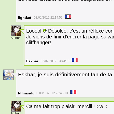
lightkat
03/01/2012 22:14:51
Looool
Désolée, c'est un réflexe con
31
Je viens de finir d'encrer la page suivant
Author
cliffhanger!
Eskhar
03/02/2012 13:44:18
Eskhar, je suis définitivement fan de ta
20
Nilmanduil
03/01/2012 23:43:13
Ca me fait trop plaisir, merciii ! >w <
31
Author