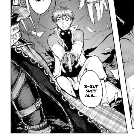
b-but
she's
alr...