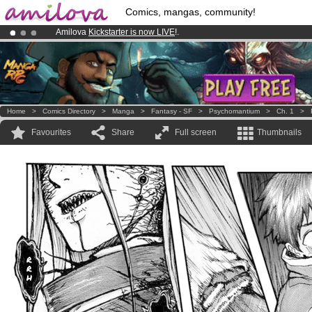
Comics, mangas, community!
Amilova
Kickstarter is now LIVE
!.
Premium membership from
3.95 euros
per month !
Get membership
Already 134393
members
and 1208
comics & mangas!
.
Home
>
Comics Directory
>
Manga
>
Fantasy - SF
>
Psychomantium
>
Ch. 1
>
Favourites
Share
Full screen
Thumbnails
r
r
h