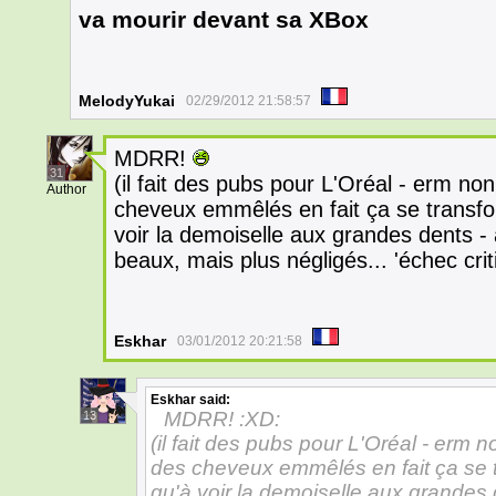
va mourir devant sa XBox
MelodyYukai
02/29/2012 21:58:57
MDRR!
31
(il fait des pubs pour L'Oréal - erm n
Author
cheveux emmêlés en fait ça se transfo
voir la demoiselle aux grandes dents - à
beaux, mais plus négligés... 'échec cri
Eskhar
03/01/2012 20:21:58
Eskhar
said:
MDRR! :XD:
13
(il fait des pubs pour L'Oréal - erm
des cheveux emmêlés en fait ça se t
qu'à voir la demoiselle aux grandes d