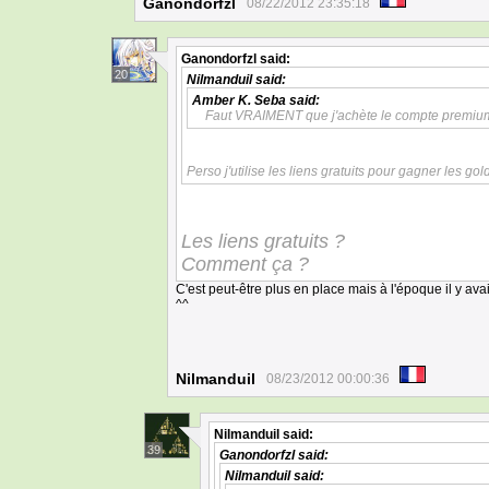
Ganondorfzl
08/22/2012 23:35:18
Ganondorfzl
said:
20
Nilmanduil
said:
Amber K. Seba
said:
Faut VRAIMENT que j'achète le compte premiu
Perso j'utilise les liens gratuits pour gagner les
Les liens gratuits ?
Comment ça ?
C'est peut-être plus en place mais à l'époque il y av
^^
Nilmanduil
08/23/2012 00:00:36
Nilmanduil
said:
39
Ganondorfzl
said:
Nilmanduil
said: