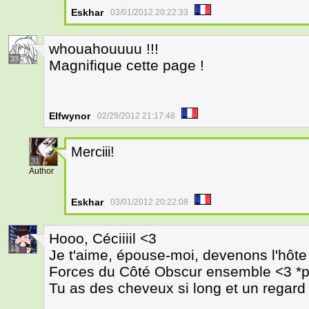
Eskhar
03/01/2012 20:22:33
whouahouuuu !!!
33
Magnifique cette page !
Elfwynor
02/29/2012 21:17:48
Merciii!
31
Author
Eskhar
03/01/2012 20:22:08
Hooo, Céciiiil <3
13
Je t'aime, épouse-moi, devenons l'hôte
Forces du Côté Obscur ensemble <3 *p
Tu as des cheveux si long et un regard 