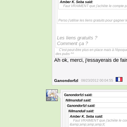
Amber K. Seba
said:
Faut VRAIMENT que j'achète le compte 
Perso j'utilise les liens gratuits pour gagn
Les liens gratuits ?
Comment ça ?
C'est peut-être plus en place mais à l'époque
des pubs ^^
Ah ok, merci, j'essayerais de fai
Ganondorfzl
08/23/2012 00:04:55
Ganondorfzl
said:
20
Nilmanduil
said:
Ganondorfzl
said:
Nilmanduil
said:
Amber K. Seba
said:
Faut VRAIMENT que j'achète le c
&amp;amp;amp;amp;lt;