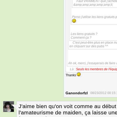
Faut VRAIMENT que j'achèt
&amp;amp;amp;amp;amp;lt;
Perso j'utilise les liens gratu
Les liens gratuits ?
Comment ça ?
C'est peut-être plus en place m
en cliquant sur des pubs ^^
Ah ok, merci, j'essayerais de faire
Là :
Seuls les membres de l'équip
Thanks
Ganondorfzl
08/23/2012 00:15:
J'aime bien qu'on voit comme au débu
36
l'amateurisme de maiden, ça laisse une