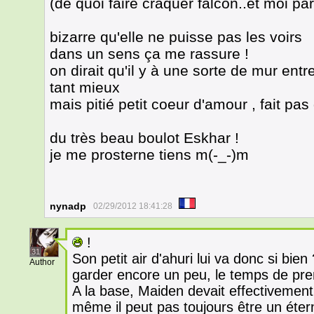
(de quoi faire craquer falcon..et moi p
bizarre qu'elle ne puisse pas les voirs
dans un sens ça me rassure !
on dirait qu'il y à une sorte de mur entr
tant mieux
mais pitié petit coeur d'amour , fait pa
du très beau boulot Eskhar !
je me prosterne tiens m(-_-)m
nynadp
02/29/2012 18:41:28
!
31
Son petit air d'ahuri lui va donc si bien
Author
garder encore un peu, le temps de pre
A la base, Maiden devait effectivement
même il peut pas toujours être un étern