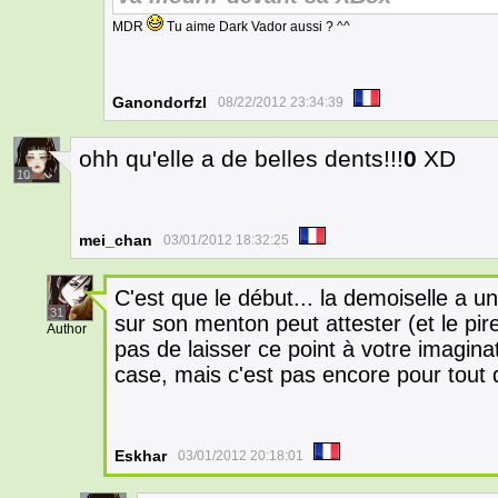
MDR
Tu aime Dark Vador aussi ? ^^
Ganondorfzl
08/22/2012 23:34:39
ohh qu'elle a de belles dents!!!
0
XD
10
mei_chan
03/01/2012 18:32:25
C'est que le début... la demoiselle a u
31
sur son menton peut attester (et le pi
Author
pas de laisser ce point à votre imaginati
case, mais c'est pas encore pour tout 
Eskhar
03/01/2012 20:18:01