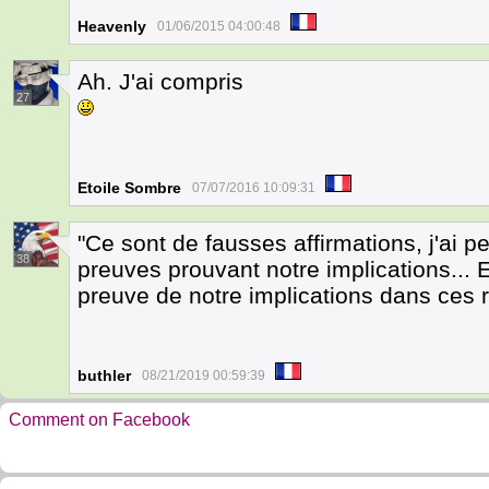
Heavenly
01/06/2015 04:00:48
Ah. J'ai compris
27
Etoile Sombre
07/07/2016 10:09:31
"Ce sont de fausses affirmations, j'ai p
38
preuves prouvant notre implications... E
preuve de notre implications dans ces
buthler
08/21/2019 00:59:39
Comment on Facebook