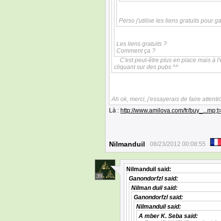
Perso j'utilise les liens gratuits pou
Les liens gratuits ?
Comment ça ?
C'est peut-être plus en place mais à l
cliquant sur des pubs ^^
Ah ok, merci, j'essayerais de faire attent
Là :
http://www.amilova.com/fr/buy_...mp;
Nilmanduil
08/23/2012 00:08:55
Nilmanduil
said:
39
Ganondorfzl
said:
Nilman duil
said:
Ganondorfzl
said:
Nilmanduil
said:
A mber K. Seba
said: