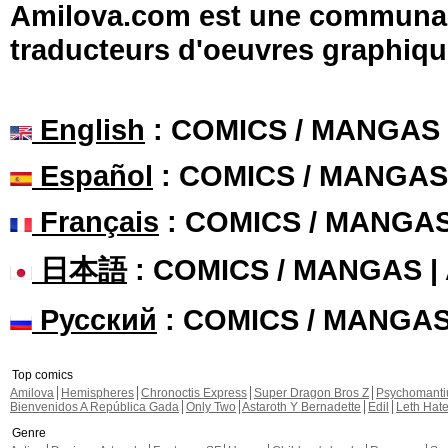
Amilova.com est une communauté
traducteurs d'oeuvres graphiqu
English
: COMICS / MANGAS
Español
: COMICS / MANGAS
Français
: COMICS / MANGA
日本語
: COMICS / MANGAS 
Русский
: COMICS / MANGA
Top comics
Amilova
Hemispheres
Chronoctis Express
Super Dragon Bros Z
Psychomant
Bienvenidos A República Gada
Only Two
Astaroth Y Bernadette
Edil
Leth Hat
Genre