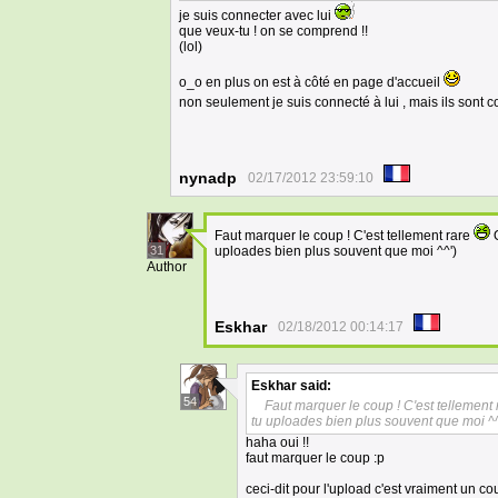
je suis connecter avec lui
que veux-tu ! on se comprend !!
(lol)
o_o en plus on est à côté en page d'accueil
non seulement je suis connecté à lui , mais ils sont
nynadp
02/17/2012 23:59:10
Faut marquer le coup ! C'est tellement rare
O
31
uploades bien plus souvent que moi ^^')
Author
Eskhar
02/18/2012 00:14:17
Eskhar
said:
54
Faut marquer le coup ! C'est tellement r
tu uploades bien plus souvent que moi ^^
haha oui !!
faut marquer le coup :p
ceci-dit pour l'upload c'est vraiment un c