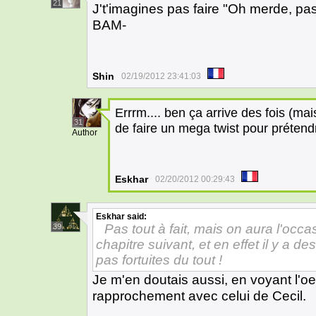
21
J't'imagines pas faire "Oh merde, pas 
BAM-
Shin
02/19/2012 23:41:03
Errrm.... ben ça arrive des fois (ma
31
de faire un mega twist pour prétendr
Author
Eskhar
02/20/2012 00:29:43
Eskhar
said:
Pas tout à fait, mais on aura l'occas
39
chapitre suivant, et en effet il y a 
pas fortuites du tout !
Je m'en doutais aussi, en voyant l'oeil d
rapprochement avec celui de Cecil.