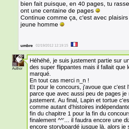
bien fait puisque, en 40 pages, tu rass
ont une centaine de pages
Continue comme ça, c'est avec plaisirs 
jeune homme
umbre
02/19/2012 12:19:15
Héhéhé, je suis justement partie sur un
31
des super flippantes mais il fallait que
Author
marqué.
En tout cas merci n_n !
Et pour le concours, j'avoue que c'est 
parce que avec aussi peu de pages je 
justement. Au final, Lapin et tortue c'est
comme autant d'histoires indépendantes.
fin du chapitre 1 pour la fin du concour
finalement ^^'... il faudra encore une d
encore storyboardé jusque là, alors je