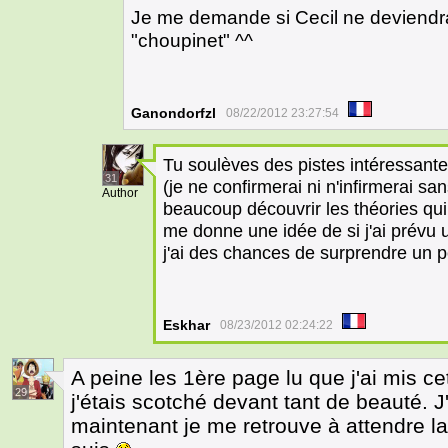
Je me demande si Cecil ne deviendra
"choupinet" ^^
Ganondorfzl
08/22/2012 23:27:54
Tu soulèves des pistes intéressant
31
(je ne confirmerai ni n'infirmerai san
Author
beaucoup découvrir les théories qui v
me donne une idée de si j'ai prévu u
j'ai des chances de surprendre un 
Eskhar
08/23/2012 02:24:22
A peine les 1ère page lu que j'ai mis c
29
j'étais scotché devant tant de beauté. J'
maintenant je me retrouve à attendre la