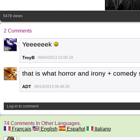
5478 views
2 Comments
Yeeeeeek
41
TroyB
06/04/2013 22:00:18
that is what horror and irony + comedy
5
ADT
06/14/2013 06:46:35
Log-in to comment
74 Comments In Other Languages.
Français
English
Español
Italiano