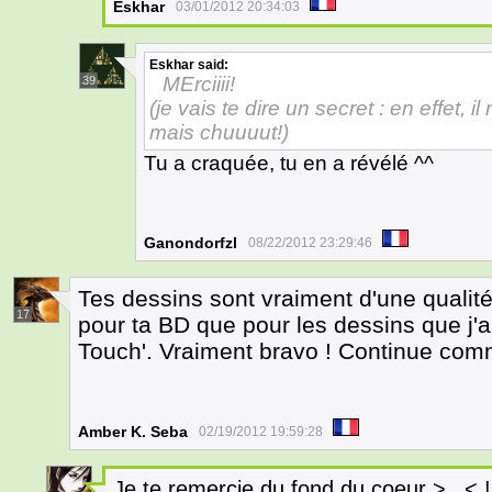
Eskhar
03/01/2012 20:34:03
Eskhar
said:
MErciiii!
39
(je vais te dire un secret : en effet, i
mais chuuuut!)
Tu a craquée, tu en a révélé ^^
Ganondorfzl
08/22/2012 23:29:46
Tes dessins sont vraiment d'une qualit
17
pour ta BD que pour les dessins que j'a
Touch'. Vraiment bravo ! Continue com
Amber K. Seba
02/19/2012 19:59:28
Je te remercie du fond du coeur >
_
< !