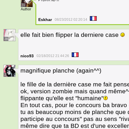
PTDRR xD !!!
31
Author
Eskhar
08/23/2012 02:20:14
elle fait bien flipper la derniere case
28
nico93
02/18/2012 21:44:26
magnifique planche (again^^)
2
le fille de la dernière case me fait pe
ok, version zombie mais quand même^^) 
flippante qu'elle est "humaine"
En tout cas, pour le concours ba bravo d
tu as beaucoup moins de planche que d
participe au concours" pas au sens "ri
même dire que ta BD est d'une excellent