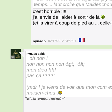
temps.... faut croire que Maidenchou 
c'est horrible !!!!
j'ai envie de l'aider à sortir de là
(et la virer à coup de pied au ... celle
nynadp
02/17/2012 23:58:14
nynadp
said:
oh non !
39
non non non non &gt;. &lt;
mon dieu !!!!!
pas ça !!!!!!!!
(mdr ! je viens de voir que mon com e
maiden-chou :
Tu l'a fait exprés, bien joué ^^