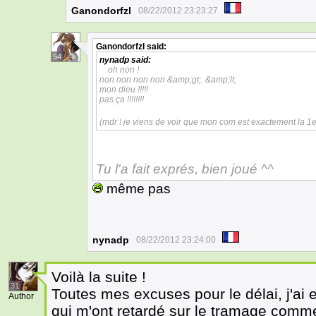
Ganondorfzl
08/22/2012 23:23:27
Ganondorfzl
said:
54
nynadp
said:
oh non !
non non non non &amp;gt;. &amp;lt;
mon dieu !!!!!
pas ça !!!!!!!!
(mdr ! je viens de voir que mon com est exactement la 1
Tu l'a fait exprés, bien joué ^^
même pas
nynadp
08/22/2012 23:24:00
Voilà la suite !
31
Toutes mes excuses pour le délai, j'ai
Author
qui m'ont retardé sur le tramage comme 