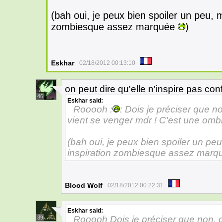
(bah oui, je peux bien spoiler un peu,
zombiesque assez marquée
)
Eskhar
02/18/2012 00:13:10
on peut dire qu'elle n'inspire pas co
46
Eskhar
said:
Rooooh :
: Dois je préciser que n
vient se venger mdr ! C'est une ombr
(bah oui, je peux bien spoiler un p
inspiration zombiesque assez marqu
Blood Wolf
02/18/2012 00:22:31
Eskhar
said:
Rooooh Dois je préciser que non, c
39