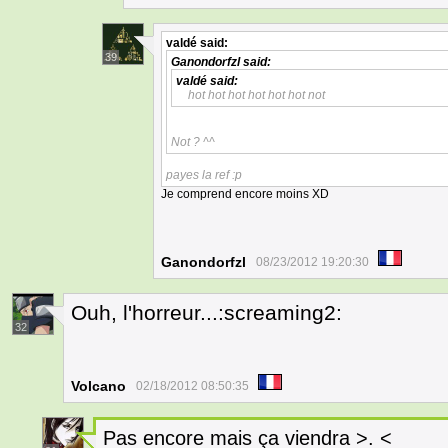
valdé
said:
39
Ganondorfzl
said:
valdé
said:
hot hot hot hot hot hot not
Not ? ^^
payes la ref :p
Je comprend encore moins XD
Ganondorfzl
08/23/2012 19:20:30
Ouh, l'horreur...:screaming2:
32
Volcano
02/18/2012 08:50:35
Pas encore mais ça viendra >. <