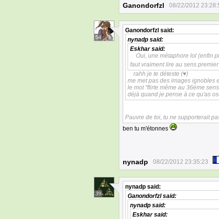
Ganondorfzl
08/22/2012 23:28:
Ganondorfzl
said:
54
nynadp
said:
Eskhar
said:
Oui, une métaphore lol (enfin pl
faut vraiment lire au sens premier
rahh je te déteste (♥)
me met pas des images ignobles e
le mot "flirte même au 36éme sens 
déjà quand je pense à ce qu'as oser
Pauvre de toi, tu ne supporterait p
ben tu m'étonnes
nynadp
08/22/2012 23:35:23
nynadp
said:
39
Ganondorfzl
said:
nynadp
said:
Eskhar
said: