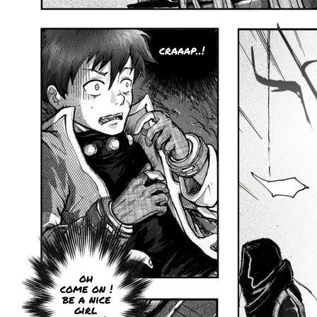
craaap..!
oh
come on !
be a nice
girl