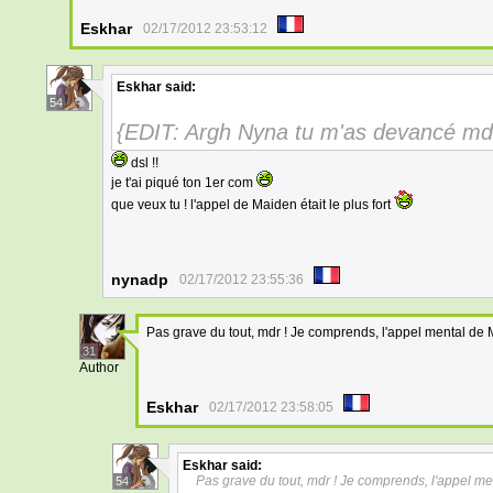
Eskhar
02/17/2012 23:53:12
Eskhar
said:
54
{EDIT: Argh Nyna tu m'as devancé mdr
dsl !!
je t'ai piqué ton 1er com
que veux tu ! l'appel de Maiden était le plus fort
nynadp
02/17/2012 23:55:36
Pas grave du tout, mdr ! Je comprends, l'appel mental de Ma
31
Author
Eskhar
02/17/2012 23:58:05
Eskhar
said:
Pas grave du tout, mdr ! Je comprends, l'appel men
54