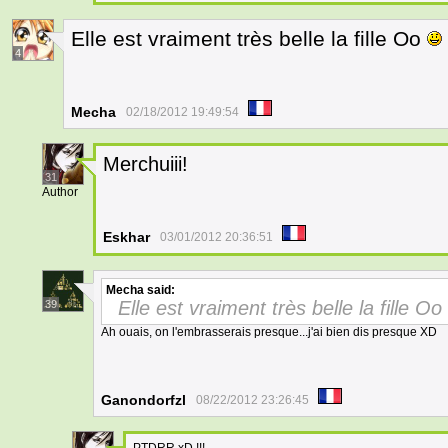
Elle est vraiment très belle la fille Oo
4
Mecha
02/18/2012 19:49:54
Merchuiii!
31
Author
Eskhar
03/01/2012 20:36:51
Mecha
said:
Elle est vraiment très belle la fille Oo
39
Ah ouais, on l'embrasserais presque...j'ai bien dis presque XD
Ganondorfzl
08/22/2012 23:26:45