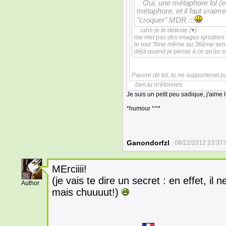
Oui, une métaphore lol (en
métaphore, et il faut vraime
"croquer" MDR :::
rahh je te déteste (♥)
me met pas des images ignobles 
le mot "flirte même au 36éme sens
déjà quand je pense à ce qu'as ose
Pauvre de toi, tu ne supporterait 
ben tu m'étonnes
Je suis un petit peu sadique, j'aim
*humour ^^*
Ganondorfzl
08/22/2012 23:37:
MErciiii!
31
(je vais te dire un secret : en effet, il 
Author
mais chuuuut!)