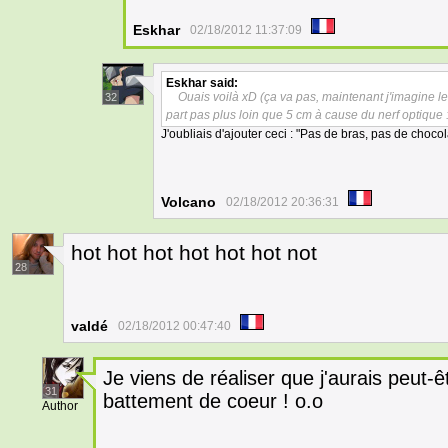
Eskhar
02/18/2012 11:37:09
Eskhar
said:
Ouais voilà xD (ça va pas, maintenant j'imagine le j
32
part pas plus loin que 5 cm à cause du nerf optique :
J'oubliais d'ajouter ceci : "Pas de bras, pas de chocolat
Volcano
02/18/2012 20:36:31
hot hot hot hot hot hot not
28
valdé
02/18/2012 00:47:40
Je viens de réaliser que j'aurais peut
31
battement de coeur ! o.o
Author