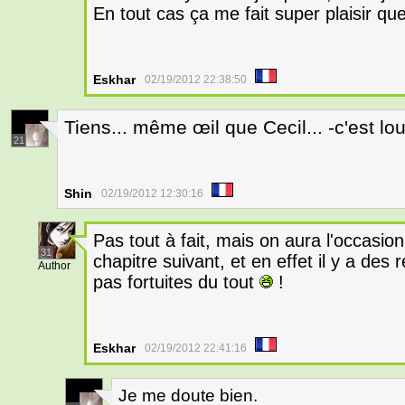
En tout cas ça me fait super plaisir que
Eskhar
02/19/2012 22:38:50
Tiens... même œil que Cecil... -c'est lo
21
Shin
02/19/2012 12:30:16
Pas tout à fait, mais on aura l'occasion 
31
chapitre suivant, et en effet il y a de
Author
pas fortuites du tout
!
Eskhar
02/19/2012 22:41:16
Je me doute bien.