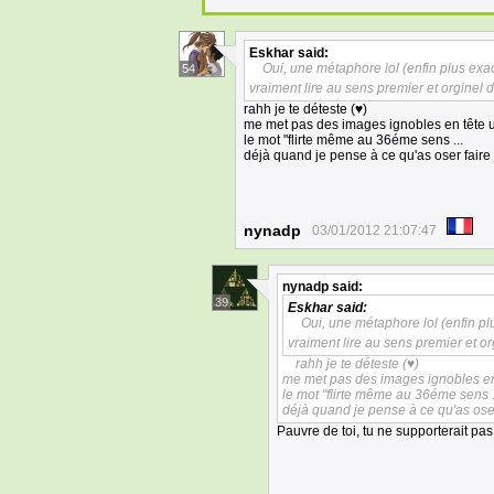
Eskhar
said:
Oui, une métaphore lol (enfin plus exact
54
vraiment lire au sens premier et orginel 
rahh je te déteste (♥)
me met pas des images ignobles en tête 
le mot "flirte même au 36éme sens ...
déjà quand je pense à ce qu'as oser faire 
nynadp
03/01/2012 21:07:47
nynadp
said:
39
Eskhar
said:
Oui, une métaphore lol (enfin plu
vraiment lire au sens premier et o
rahh je te déteste (♥)
me met pas des images ignobles en
le mot "flirte même au 36éme sens .
déjà quand je pense à ce qu'as oser 
Pauvre de toi, tu ne supporterait pa