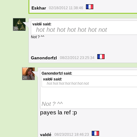
Eskhar
02/18/2012 11:38:46
valdé
said:
hot hot hot hot hot hot not
39
Not ? ^^
Ganondorfzl
08/22/2012 23:25:34
Ganondorfzl
said:
28
valdé
said:
hot hot hot hot hot hot not
Not ? ^^
payes la ref :p
valdé
08/23/2012 18:46:23