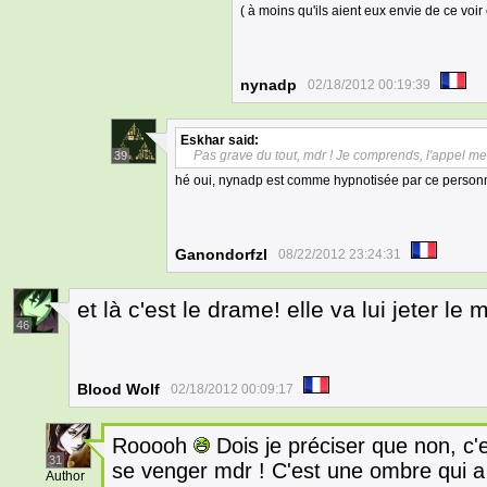
( à moins qu'ils aient eux envie de ce voir
nynadp
02/18/2012 00:19:39
Eskhar
said:
Pas grave du tout, mdr ! Je comprends, l'appel men
39
hé oui, nynadp est comme hypnotisée par ce personn
Ganondorfzl
08/22/2012 23:24:31
et là c'est le drame! elle va lui jeter le
46
Blood Wolf
02/18/2012 00:09:17
Rooooh
Dois je préciser que non, c'
31
se venger mdr ! C'est une ombre qui a 
Author