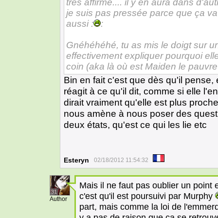
très affirmé.... il y en aura dans d'
je suis pas pressée parce que ça v
aussi :
:
Gnéhéhéhé, tu as mis le doigt sur u
effectivement expliquer pourquoi ell
coin (aka là où est Maiden le pauvre
Bin en fait c'est que dès qu'il pense, el
réagit à ce qu'il dit, comme si elle l'
dirait vraiment qu'elle est plus proc
nous amène à nous poser des question
deux états, qu'est ce qui les lie etc
Esteryn
02/18/2012 11:54:32
Mais il ne faut pas oublier un point
31
c'est qu'il est poursuivi par Murphy
Author
part, mais comme la loi de l'emmerd
y a pas de raison que ça se retrouv