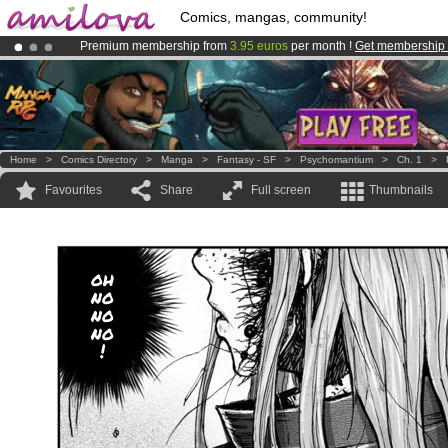
Comics, mangas, community!
Premium membership from
3.95 euros
per month !
Get membership
Already 100000
members
and 1000
comics & mangas!
.
Amilova
Kickstarter is now LIVE
!.
Home
>
Comics Directory
>
Manga
>
Fantasy - SF
>
Psychomantium
>
Ch. 1
>
Favourites
Share
Full screen
Thumbnails
oh
no
no
no
!