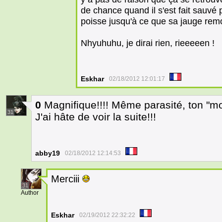
de chance quand il s'est fait sauvé p
poisse jusqu'à ce que sa jauge re
Nhyuhuhu, je dirai rien, rieeeeen !
Eskhar
02/18/2012 12:01:17
0
Magnifique!!!! Même parasité, ton "mo
31
J'ai hâte de voir la suite!!!
abby19
02/18/2012 12:14:53
Merciii
31
Author
Eskhar
02/19/2012 22:32:22