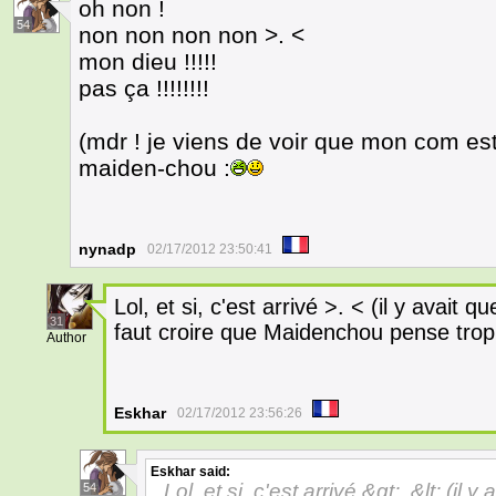
oh non !
54
non non non non >. <
mon dieu !!!!!
pas ça !!!!!!!!
(mdr ! je viens de voir que mon com es
maiden-chou :
nynadp
02/17/2012 23:50:41
Lol, et si, c'est arrivé >. < (il y avait
31
faut croire que Maidenchou pense trop
Author
Eskhar
02/17/2012 23:56:26
Eskhar
said:
Lol, et si, c'est arrivé &gt;. &lt; (i
54