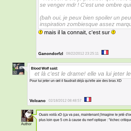
se venger mdr ! C'est une ombre qui 
(bah oui, je peux bien spoiler un p
inspiration zombiesque assez marq
mais il la connait, c'est sur
Ganondorfzl
08/22/2012 23:25:11
Blood Wolf
said:
et là c'est le drame! elle va lui jeter 
32
Pour lui jeter un œil il faudrait déjà qu'elle aie des bras XD
Volcano
02/18/2012 08:48:57
Ouais voilà xD (ça va pas, maintenant j'imagine le jeté d'oe
31
plus loin que 5 cm à cause du nerf optique : "échec critiqu
Author