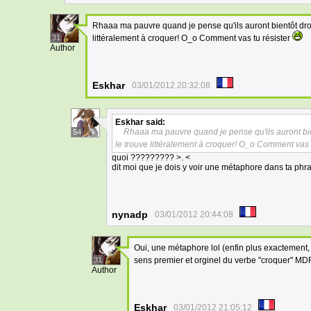
Rhaaa ma pauvre quand je pense qu'ils auront bientôt droit à
31
littéralement à croquer! O_o Comment vas tu résister
Author
Eskhar
03/01/2012 20:32:08
Eskhar
said:
Rhaaa ma pauvre quand je pense qu'ils auront bientô
54
le trouve littéralement à croquer! O_o Comment vas t
quoi ????????? >. <
dit moi que je dois y voir une métaphore dans ta phr
nynadp
03/01/2012 20:44:08
Oui, une métaphore lol (enfin plus exactement, pe
31
sens premier et orginel du verbe "croquer" M
Author
Eskhar
03/01/2012 21:05:12