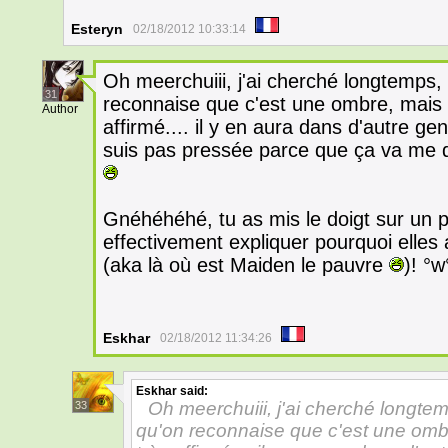
Esteryn
02/18/2012 10:33:14
Oh meerchuiii, j'ai cherché longtemps,
31
reconnaise que c'est une ombre, mais
Author
affirmé.... il y en aura dans d'autre g
suis pas pressée parce que ça va me 
Gnéhéhéhé, tu as mis le doigt sur un p
effectivement expliquer pourquoi elles
(aka là où est Maiden le pauvre
)! °w
Eskhar
02/18/2012 11:34:26
Eskhar
said:
Oh meerchuiii, j'ai cherché longte
33
qu'on reconnaise que c'est une omb