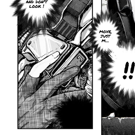
and don't
look !
move,
just
m...
!!