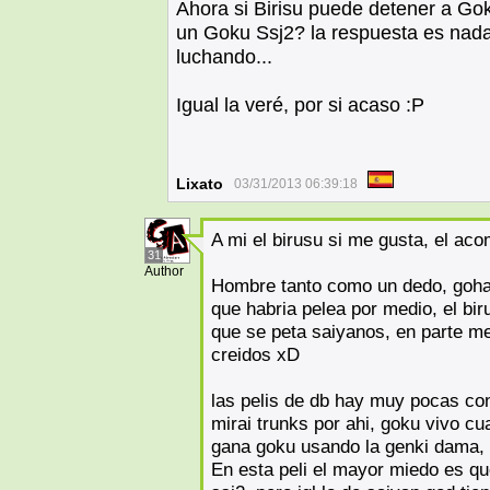
Ahora si Birisu puede detener a Go
un Goku Ssj2? la respuesta es nad
luchando...
Igual la veré, por si acaso :P
Lixato
03/31/2013 06:39:18
A mi el birusu si me gusta, el a
31
Author
Hombre tanto como un dedo, goha
que habria pelea por medio, el bi
que se peta saiyanos, en parte me
creidos xD
las pelis de db hay muy pocas con
mirai trunks por ahi, goku vivo c
gana goku usando la genki dama, o
En esta peli el mayor miedo es q