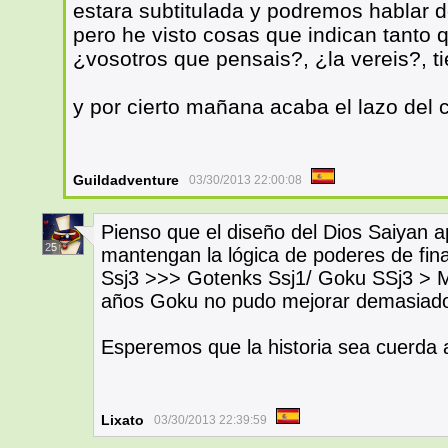
estara subtitulada y podremos hablar d
pero he visto cosas que indican tanto
¿vosotros que pensais?, ¿la vereis?, t
y por cierto mañana acaba el lazo del
Guildadventure
03/30/2013 22:00:08
Pienso que el diseño del Dios Saiyan a
25
mantengan la lógica de poderes de fi
Ssj3 >>> Gotenks Ssj1/ Goku SSj3 > Mi
años Goku no pudo mejorar demasiad
Esperemos que la historia sea cuerda
Lixato
03/30/2013 22:39:59