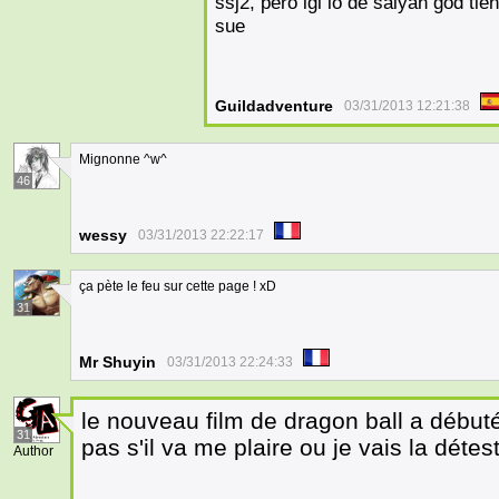
ssj2, pero igl lo de saiyan god ti
sue
Guildadventure
03/31/2013 12:21:38
Mignonne ^w^
46
wessy
03/31/2013 22:22:17
ça pète le feu sur cette page ! xD
31
Mr Shuyin
03/31/2013 22:24:33
le nouveau film de dragon ball a débuté
31
pas s'il va me plaire ou je vais la détest
Author