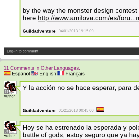
by the way the monster design contest 
here
http://www.amilova.com/es/foru.
Guildadventure
04/01/2013 19:15:09
Log-in to comment
11 Comments In Other Languages.
Español
English
Français
Y la acción no se hace esperar, para 
31
Author
Guildadventure
01/21/2013 00:45:00
Hoy se ha estrenado la esperada y pol
31
battle of gods, estoy seguro que ya ha
Author