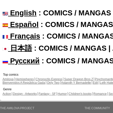
English
: COMICS / MANGAS
Español
: COMICS / MANGAS
Français
: COMICS / MANGA
日本語
: COMICS / MANGAS 
Русский
: COMICS / MANGA
Top comics
Amilova
Hemispheres
Chronoctis Express
Super Dragon Bros Z
Psychomant
Bienvenidos A República Gada
Only Two
Astaroth Y Bernadette
Edil
Leth Hat
Genre
Action
Design - Artworks
Fantasy - SF
Humor
Children's books
Romance
Se
THE AMILOVA PROJECT
THE COMMUNITY