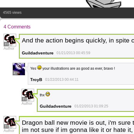
4565 views
4 Comments
And the action begins quickly, in spite
31
Author
Guildadventure
01/21/2013 00:45:59
Yes
your illustrations are as good as ever, bravo !
41
TroyB
01/22/2013 00:44:11
thx
31
Author
Guildadventure
01/22/2013 01:09:25
Dragon ball new movie is out, i'm sure t
31
im not sure if im gonna like it or hate i
Author