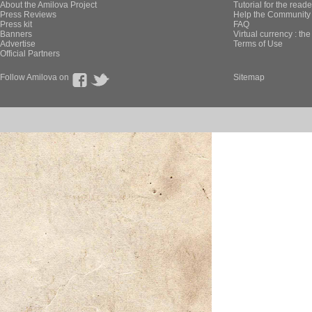
About the Amilova Project
Tutorial for the reade
Press Reviews
Help the Community 
Press kit
FAQ
Banners
Virtual currency : th
Advertise
Terms of Use
Official Partners
Follow Amilova on
Sitemap