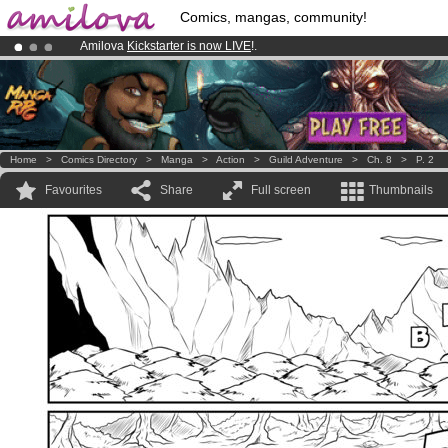
Comics, mangas, community!
Amilova
Kickstarter is now LIVE
!.
Premium membership from
3.95 euros
per month !
Get membership
Already 100000
members
and 1000
comics & mangas!
.
Home
>
Comics Directory
>
Manga
>
Action
>
Guild Adventure
>
Ch. 8
>
P. 2
Favourites
Share
Full screen
Thumbnails