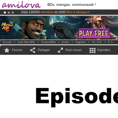
BDs, mangas, communauté !
Déjà 100000
membres
et 1000
BDs & Mangas
!
Abonnement premium: à partir de
3.95 euros
par mois !
Clique ici p
Le
Kickstarter Amilova est désormais lancé
!.
Accueil
>
Liste Des BDs
>
Comics/BDs
>
Action
>
Asgotha
>
Ch. 212
>
P. 1
Favoris
Partager
Plein écran
Vignettes