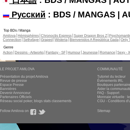
Русский
: BDS / MANGAS | 
Top BDs / Manga
Amilova
Hémisphères
Chronoctis Express
Super Dragon Bros Z
Psychomant
Connection
Sethxfaye
Graped
Wisteria
Bienvenidos A República Gada
Only 
Genre
Action
Dessins - Artworks
Fantasy - SF
Humour
Jeunesse
Romance
Sexy - 
LE PROJET AMILOVA
COMMUNAUTÉ
Présentation du projet Amilova
Tutoriel du lecteur
Revue de presse
Évènements IRL
Espace Presse
Boutiques partenair
Bannières
Aider la communauté 
Devenir Annonceur
FAQ - Support
Partenaires Officiels
Monnaie virtuelle : l
Réseau social poker, blogs stats classements
CGU - Conditions d'ut
Follow Amilova on
Sitemap