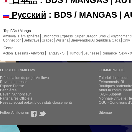
Русский
: BDS / MANGAS | 
Top BDs / Manga
Amilova
Hémisphères
Chronoctis Express
Super Dragon Bros Z
Psychomant
Connection
Sethxfaye
Graped
Wisteria
Bienvenidos A República Gada
Only 
Genre
Action
Dessins - Artworks
Fantasy - SF
Humour
Jeunesse
Romance
Sexy - 
LE PROJET AMILOVA
COMMUNAUTÉ
Présentation du projet Amilova
Tutoriel du lecteur
Revue de presse
Évènements IRL
Espace Presse
Boutiques partenair
Bannières
Aider la communauté 
Devenir Annonceur
FAQ - Support
Partenaires Officiels
Monnaie virtuelle : l
Réseau social poker, blogs stats classements
CGU - Conditions d'ut
Follow Amilova on
Sitemap