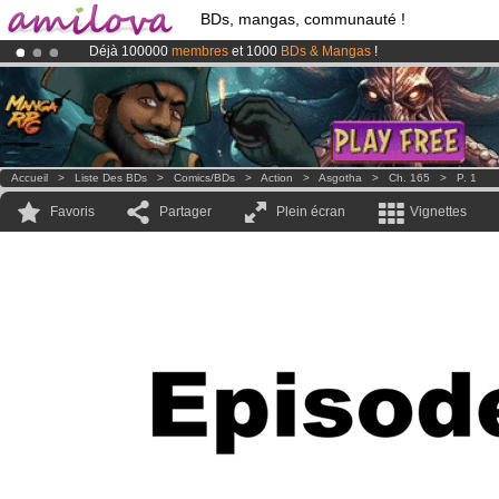
BDs, mangas, communauté !
Déjà 100000
membres
et 1000
BDs & Mangas
!
Le
Kickstarter Amilova est désormais lancé
!.
Abonnement premium: à partir de
3.95 euros
par mois !
Clique ici p
Accueil
>
Liste Des BDs
>
Comics/BDs
>
Action
>
Asgotha
>
Ch. 165
>
P. 1
Favoris
Partager
Plein écran
Vignettes