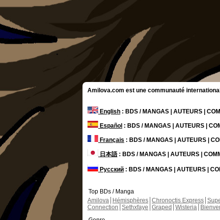
Amilova.com est une communauté internationale 
English
: BDS / MANGAS | AUTEURS | C
Español
: BDS / MANGAS | AUTEURS | C
Français
: BDS / MANGAS | AUTEURS | 
日本語
: BDS / MANGAS | AUTEURS | CO
Русский
: BDS / MANGAS | AUTEURS | 
Top BDs / Manga
Amilova
Hémisphères
Chronoctis Express
Supe
Connection
Sethxfaye
Graped
Wisteria
Bienve