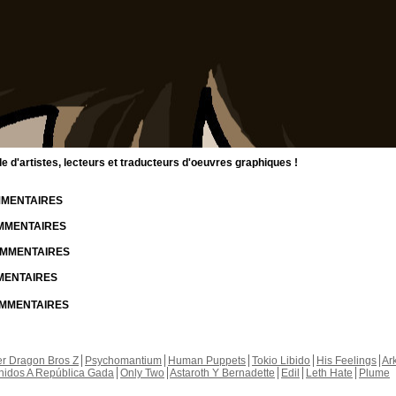
d'artistes, lecteurs et traducteurs d'oeuvres graphiques !
OMMENTAIRES
OMMENTAIRES
COMMENTAIRES
MMENTAIRES
COMMENTAIRES
r Dragon Bros Z
Psychomantium
Human Puppets
Tokio Libido
His Feelings
Ar
nidos A República Gada
Only Two
Astaroth Y Bernadette
Edil
Leth Hate
Plume