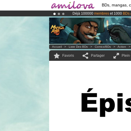
BDs, mangas, 
Déjà 100000
membres
et 1000
BDs 
Abonnement premium: à partir de
3.
Le
Kickstarter Amilova est désormais
Accueil
>
Liste Des BDs
>
Comics/BDs
>
Action
Favoris
Partager
Plein