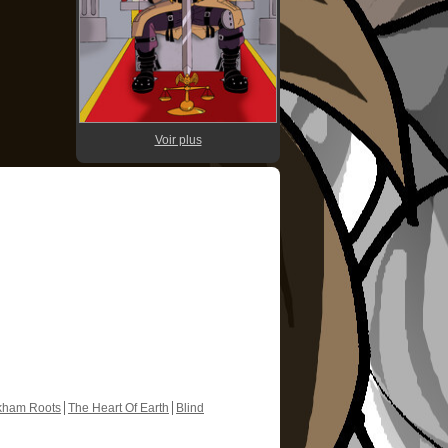
Voir plus
kham Roots
The Heart Of Earth
Blind