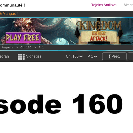
communauté !
Rejoins Amilova
Me co
& Mangas
!
95 euros
par mois !
Clique ici pour t'abonner
 lancé
!.
>
Asgotha
>
Ch. 160
>
P. 1
 écran
Vignettes
Ch. 160
P. 1
Préc.