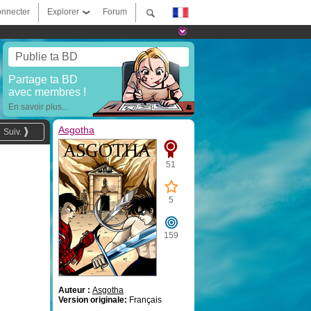
nnecter
Explorer
Forum
Publie ta BD
Partage ta BD
avec membres !
En savoir plus...
Asgotha
Suiv.
51
5
159
Auteur :
Asgotha
Version originale:
Français