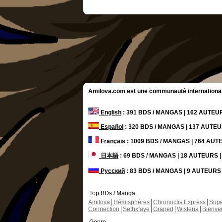
Amilova.com est une communauté internationale 
English
: 391 BDS / MANGAS | 162 AUTE
Español
: 320 BDS / MANGAS | 137 AUTE
Français
: 1009 BDS / MANGAS | 764 AU
日本語
: 69 BDS / MANGAS | 18 AUTEURS
Русский
: 83 BDS / MANGAS | 9 AUTEUR
Top BDs / Manga
Amilova
Hémisphères
Chronoctis Express
Supe
Connection
Sethxfaye
Graped
Wisteria
Bienve