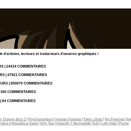
d'artistes, lecteurs et traducteurs d'oeuvres graphiques !
URS | 24434 COMMENTAIRES
URS | 47921 COMMENTAIRES
TEURS | 850870 COMMENTAIRES
 | 300 COMMENTAIRES
S | 64 COMMENTAIRES
r Dragon Bros Z
Psychomantium
Human Puppets
Tokio Libido
His Feelings
Ar
nidos A República Gada
Only Two
Astaroth Y Bernadette
Edil
Leth Hate
Plume