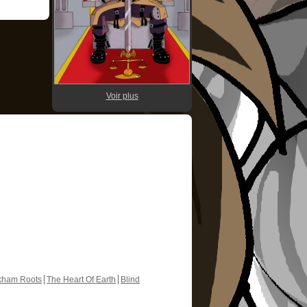
Voir plus
kham Roots
The Heart Of Earth
Blind