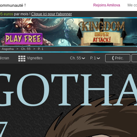
communauté !
Rejoins Amilova
Me co
95 euros
par mois !
Clique ici pour t'abonner
& Mangas
!
 lancé
!.
>
Asgotha
>
Ch. 55
>
P. 1
 écran
Vignettes
Ch. 55
P. 1
Préc.