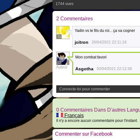
1744 vues
2 Commentaires
Yadin vs le fils du roi... ça va cogner
31
jcitron
26/04/2021 22:11:16
Mon combat favori
32
Auteur
Asgotha
30/04/2021 22:12:38
Connecte-toi pour commenter
0 Commentaires Dans D'autres Lang
Français
Il n'y a encore aucun commentaire pour l'instant.
Commenter sur Facebook