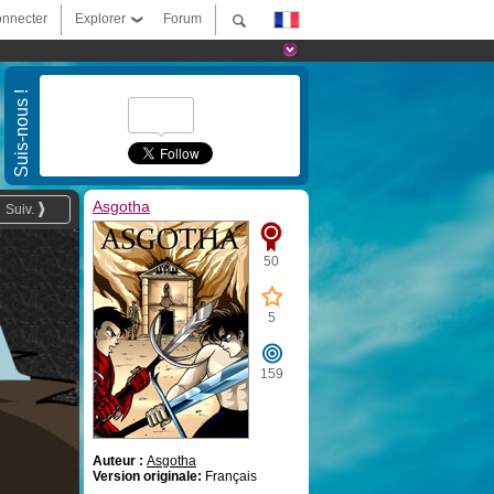
nnecter
Explorer
Forum
Suis-nous !
Asgotha
Suiv.
50
5
159
Auteur :
Asgotha
Version originale:
Français