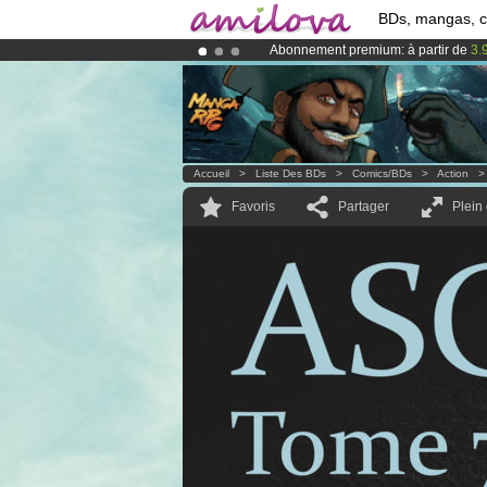
BDs, mangas, 
Abonnement premium: à partir de
3.
Déjà 100000
membres
et 1000
BDs 
Le
Kickstarter Amilova est désormais
Accueil
>
Liste Des BDs
>
Comics/BDs
>
Action
Favoris
Partager
Plein