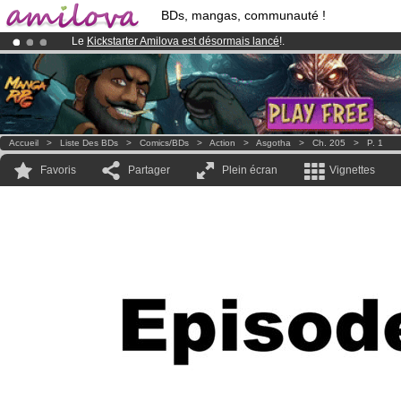
BDs, mangas, communauté !
Le
Kickstarter Amilova est désormais lancé
!.
Abonnement premium: à partir de
3.95 euros
par mois !
Clique ici p
Déjà 134393
membres
et 1208
BDs & Mangas
!
Accueil
>
Liste Des BDs
>
Comics/BDs
>
Action
>
Asgotha
>
Ch. 205
>
P. 1
Favoris
Partager
Plein écran
Vignettes