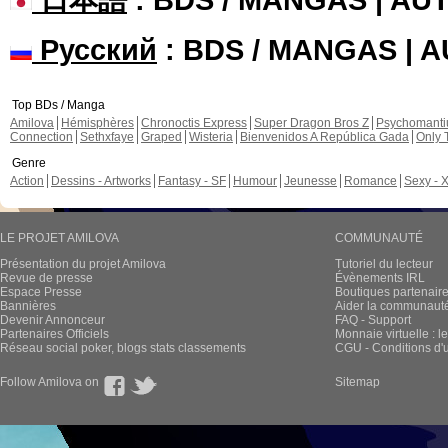
Русский
: BDS / MANGAS | 
Top BDs / Manga
Amilova
Hémisphères
Chronoctis Express
Super Dragon Bros Z
Psychomant
Connection
Sethxfaye
Graped
Wisteria
Bienvenidos A República Gada
Only 
Genre
Action
Dessins - Artworks
Fantasy - SF
Humour
Jeunesse
Romance
Sexy - 
LE PROJET AMILOVA
COMMUNAUTÉ
Présentation du projet Amilova
Tutoriel du lecteur
Revue de presse
Évènements IRL
Espace Presse
Boutiques partenair
Bannières
Aider la communauté 
Devenir Annonceur
FAQ - Support
Partenaires Officiels
Monnaie virtuelle : l
Réseau social poker, blogs stats classements
CGU - Conditions d'ut
Follow Amilova on
Sitemap