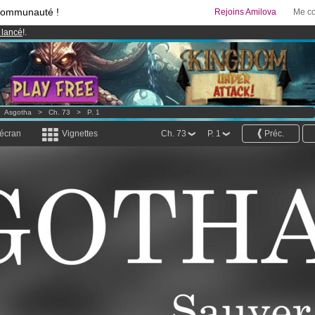
communauté !
Rejoins Amilova
Me co
 lancé
!.
& Mangas
!
95 euros
par mois !
Clique ici pour t'abonner
>
Asgotha
>
Ch. 73
>
P. 1
 écran
Vignettes
Ch. 73
P. 1
Préc.