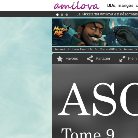
BDs, mangas, 
Le
Kickstarter Amilova est désormais
Déjà 134393
membres
et 1208
BDs 
Abonnement premium: à partir de
3.
Accueil
>
Liste Des BDs
>
Comics/BDs
>
Action
Favoris
Partager
Plein