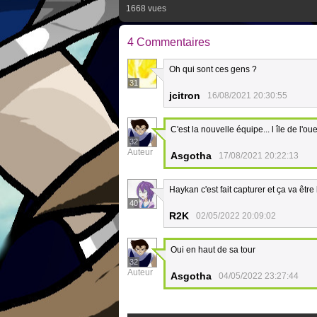
1668 vues
4 Commentaires
Oh qui sont ces gens ?
31
jcitron
16/08/2021 20:30:55
C'est la nouvelle équipe... l île de l'o
32
Auteur
Asgotha
17/08/2021 20:22:13
Haykan c'est fait capturer et ça va êtr
40
R2K
02/05/2022 20:09:02
Oui en haut de sa tour
32
Auteur
Asgotha
04/05/2022 23:27:44