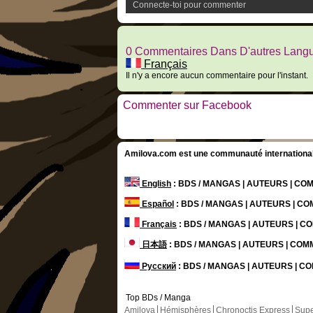
Connecte-toi pour commenter
0 Commentaires Dans D'autres Lang
Français
Il n'y a encore aucun commentaire pour l'instant.
Commenter sur Facebook
Amilova.com est une communauté internationale 
English
: BDS / MANGAS | AUTEURS | C
Español
: BDS / MANGAS | AUTEURS | C
Français
: BDS / MANGAS | AUTEURS | 
日本語
: BDS / MANGAS | AUTEURS | CO
Русский
: BDS / MANGAS | AUTEURS | 
Top BDs / Manga
Amilova
Hémisphères
Chronoctis Express
Supe