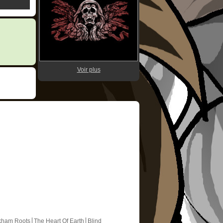
Voir plus
kham Roots
The Heart Of Earth
Blind