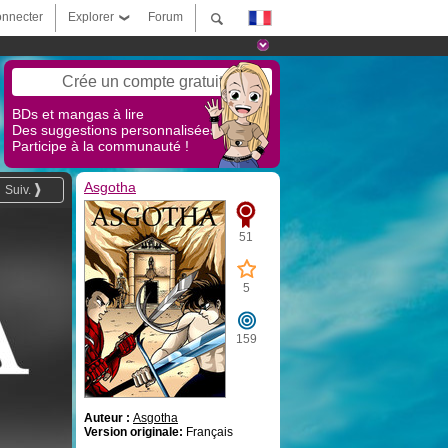
nnecter
Explorer
Forum
Crée un compte gratuit
BDs et mangas à lire
Des suggestions personnalisées !
Participe à la communauté !
Asgotha
Suiv.
51
5
159
Auteur :
Asgotha
Version originale:
Français