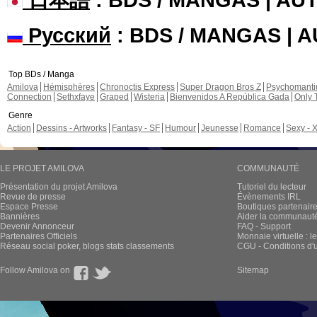
Русский
: BDS / MANGAS | 
Top BDs / Manga
Amilova
Hémisphères
Chronoctis Express
Super Dragon Bros Z
Psychomant
Connection
Sethxfaye
Graped
Wisteria
Bienvenidos A República Gada
Only 
Genre
Action
Dessins - Artworks
Fantasy - SF
Humour
Jeunesse
Romance
Sexy - 
LE PROJET AMILOVA
COMMUNAUTÉ
Présentation du projet Amilova
Tutoriel du lecteur
Revue de presse
Évènements IRL
Espace Presse
Boutiques partenair
Bannières
Aider la communauté 
Devenir Annonceur
FAQ - Support
Partenaires Officiels
Monnaie virtuelle : l
Réseau social poker, blogs stats classements
CGU - Conditions d'ut
Follow Amilova on
Sitemap