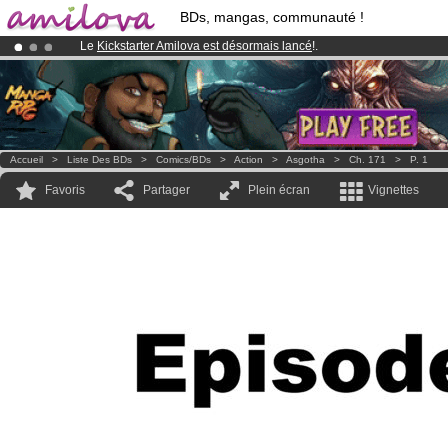
BDs, mangas, communauté !
Le
Kickstarter Amilova est désormais lancé
!.
Abonnement premium: à partir de
3.95 euros
par mois !
Clique ici p
Déjà 100000
membres
et 1000
BDs & Mangas
!
Accueil
>
Liste Des BDs
>
Comics/BDs
>
Action
>
Asgotha
>
Ch. 171
>
P. 1
Favoris
Partager
Plein écran
Vignettes