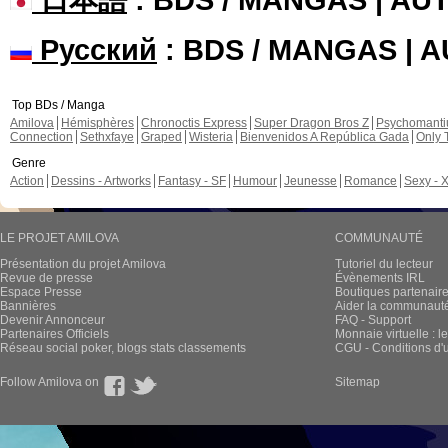
Русский
: BDS / MANGAS | 
Top BDs / Manga
Amilova
Hémisphères
Chronoctis Express
Super Dragon Bros Z
Psychomant
Connection
Sethxfaye
Graped
Wisteria
Bienvenidos A República Gada
Only 
Genre
Action
Dessins - Artworks
Fantasy - SF
Humour
Jeunesse
Romance
Sexy - 
LE PROJET AMILOVA
COMMUNAUTÉ
Présentation du projet Amilova
Tutoriel du lecteur
Revue de presse
Évènements IRL
Espace Presse
Boutiques partenair
Bannières
Aider la communauté 
Devenir Annonceur
FAQ - Support
Partenaires Officiels
Monnaie virtuelle : l
Réseau social poker, blogs stats classements
CGU - Conditions d'ut
Follow Amilova on
Sitemap