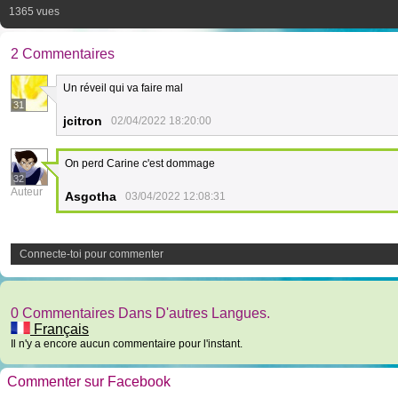
1365 vues
2 Commentaires
Un réveil qui va faire mal
31
jcitron
02/04/2022 18:20:00
On perd Carine c'est dommage
32
Auteur
Asgotha
03/04/2022 12:08:31
Connecte-toi pour commenter
0 Commentaires Dans D'autres Langues.
Français
Il n'y a encore aucun commentaire pour l'instant.
Commenter sur Facebook