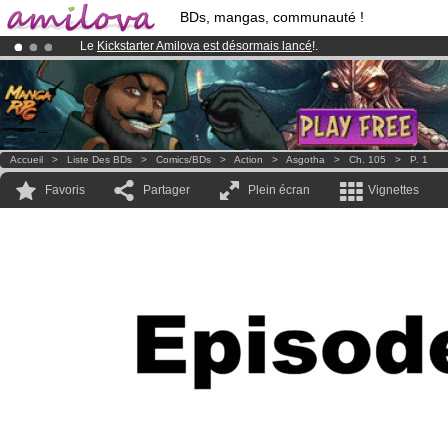
BDs, mangas, communauté !
Le
Kickstarter Amilova est désormais lancé
!.
Déjà 100000
membres
et 1000
BDs & Mangas
!
Abonnement premium: à partir de
3.95 euros
par mois !
Clique ici p
Accueil
>
Liste Des BDs
>
Comics/BDs
>
Action
>
Asgotha
>
Ch. 105
>
P. 1
Favoris
Partager
Plein écran
Vignettes