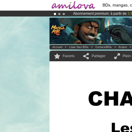
BDs, mangas, 
Abonnement premium: à partir de
3.
Déjà 100000
membres
et 1000
BDs 
Le
Kickstarter Amilova est désormais
Accueil
>
Liste Des BDs
>
Comics/BDs
>
Action
Favoris
Partager
Plein