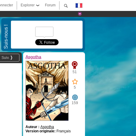
nnecter
Explorer
Forum
Suis-nous !
Asgotha
Suiv.
51
5
159
Auteur :
Asgotha
Version originale:
Français