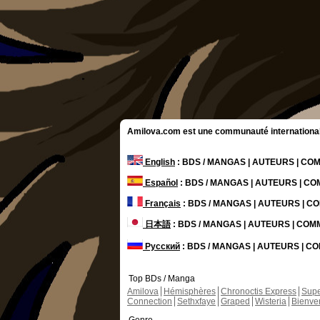
Amilova.com est une communauté internationale 
English
: BDS / MANGAS | AUTEURS | C
Español
: BDS / MANGAS | AUTEURS | C
Français
: BDS / MANGAS | AUTEURS | 
日本語
: BDS / MANGAS | AUTEURS | CO
Русский
: BDS / MANGAS | AUTEURS | 
Top BDs / Manga
Amilova
Hémisphères
Chronoctis Express
Supe
Connection
Sethxfaye
Graped
Wisteria
Bienve