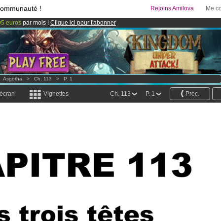
communauté !
Rejoins Amilova
Me co
95 euros
par mois !
Clique ici pour t'abonner
& Mangas
!
 lancé
!.
>
Asgotha
>
Ch. 113
>
P. 1
 écran
Vignettes
Ch. 113
P. 1
Préc.