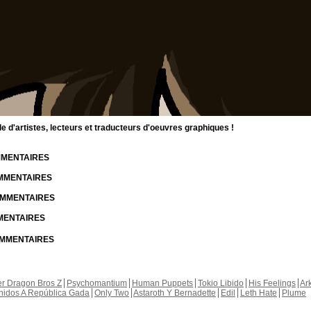
d'artistes, lecteurs et traducteurs d'oeuvres graphiques !
OMMENTAIRES
OMMENTAIRES
COMMENTAIRES
MMENTAIRES
COMMENTAIRES
r Dragon Bros Z
Psychomantium
Human Puppets
Tokio Libido
His Feelings
Ar
nidos A República Gada
Only Two
Astaroth Y Bernadette
Edil
Leth Hate
Plume