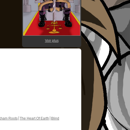
Voir plus
kham Roots
The Heart Of Earth
Blind