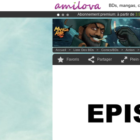
BDs, mangas, 
Abonnement premium: à partir de
3.
Déjà 100000
membres
et 1000
BDs 
Le
Kickstarter Amilova est désormais
Accueil
>
Liste Des BDs
>
Comics/BDs
>
Action
Favoris
Partager
Plein