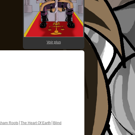
Voir plus
kham Roots
The Heart Of Earth
Blind