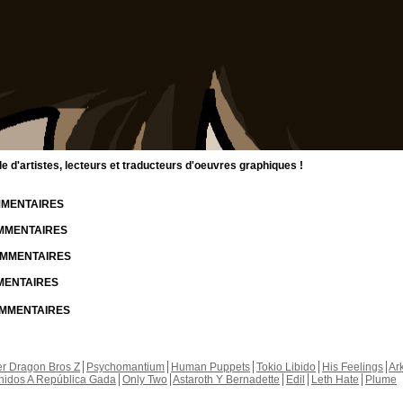
d'artistes, lecteurs et traducteurs d'oeuvres graphiques !
OMMENTAIRES
OMMENTAIRES
COMMENTAIRES
MMENTAIRES
COMMENTAIRES
r Dragon Bros Z
Psychomantium
Human Puppets
Tokio Libido
His Feelings
Ar
nidos A República Gada
Only Two
Astaroth Y Bernadette
Edil
Leth Hate
Plume