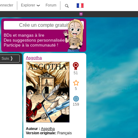
nnecter
Explorer
Forum
Crée un compte gratuit
BDs et mangas à lire
Des suggestions personnalisées !
Participe à la communauté !
Asgotha
Suiv.
51
5
159
Auteur :
Asgotha
Version originale:
Français