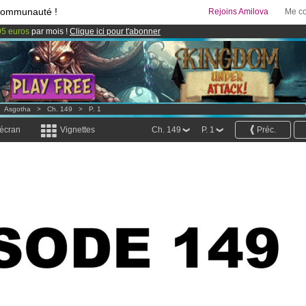
communauté !
Rejoins Amilova
Me co
95 euros
par mois !
Clique ici pour t'abonner
& Mangas
!
 lancé
!.
>
Asgotha
>
Ch. 149
>
P. 1
 écran
Vignettes
Ch. 149
P. 1
Préc.