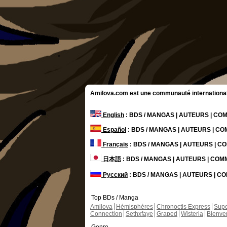
Amilova.com est une communauté internationale 
English
: BDS / MANGAS | AUTEURS | C
Español
: BDS / MANGAS | AUTEURS | C
Français
: BDS / MANGAS | AUTEURS | 
日本語
: BDS / MANGAS | AUTEURS | CO
Русский
: BDS / MANGAS | AUTEURS | 
Top BDs / Manga
Amilova
Hémisphères
Chronoctis Express
Supe
Connection
Sethxfaye
Graped
Wisteria
Bienve