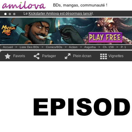
BDs, mangas, communauté !
Le
Kickstarter Amilova est désormais lancé
!.
Abonnement premium: à partir de
3.95 euros
par mois !
Clique ici p
Déjà 100000
membres
et 1000
BDs & Mangas
!
Accueil
>
Liste Des BDs
>
Comics/BDs
>
Action
>
Asgotha
>
Ch. 158
>
P. 1
Favoris
Partager
Plein écran
Vignettes