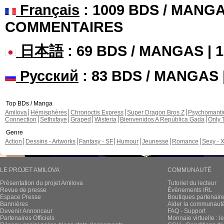
Français
: 1009 BDS / MANGA
COMMENTAIRES
日本語
: 69 BDS / MANGAS |
Русский
: 83 BDS / MANGAS
Top BDs / Manga
Amilova
Hémisphères
Chronoctis Express
Super Dragon Bros Z
Psychomant
Connection
Sethxfaye
Graped
Wisteria
Bienvenidos A República Gada
Only 
Genre
Action
Dessins - Artworks
Fantasy - SF
Humour
Jeunesse
Romance
Sexy - 
LE PROJET AMILOVA
COMMUNAUTÉ
Présentation du projet Amilova
Tutoriel du lecteur
Revue de presse
Évènements IRL
Espace Presse
Boutiques partenair
Bannières
Aider la communauté 
Devenir Annonceur
FAQ - Support
Partenaires Officiels
Monnaie virtuelle : l