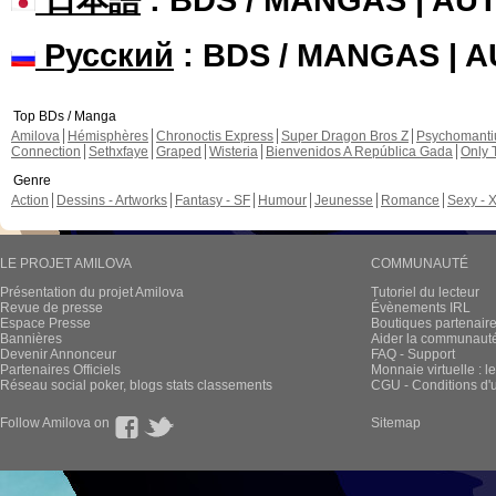
Русский
: BDS / MANGAS | 
Top BDs / Manga
Amilova
Hémisphères
Chronoctis Express
Super Dragon Bros Z
Psychomant
Connection
Sethxfaye
Graped
Wisteria
Bienvenidos A República Gada
Only 
Genre
Action
Dessins - Artworks
Fantasy - SF
Humour
Jeunesse
Romance
Sexy - 
LE PROJET AMILOVA
COMMUNAUTÉ
Présentation du projet Amilova
Tutoriel du lecteur
Revue de presse
Évènements IRL
Espace Presse
Boutiques partenair
Bannières
Aider la communauté 
Devenir Annonceur
FAQ - Support
Partenaires Officiels
Monnaie virtuelle : l
Réseau social poker, blogs stats classements
CGU - Conditions d'ut
Follow Amilova on
Sitemap