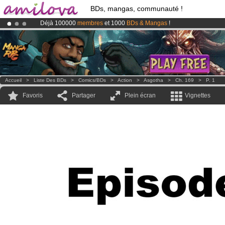
BDs, mangas, communauté !
Déjà 100000
membres
et 1000
BDs & Mangas
!
Le
Kickstarter Amilova est désormais lancé
!.
Abonnement premium: à partir de
3.95 euros
par mois !
Clique ici p
Accueil
>
Liste Des BDs
>
Comics/BDs
>
Action
>
Asgotha
>
Ch. 169
>
P. 1
Favoris
Partager
Plein écran
Vignettes