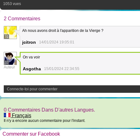
1053 vues
2 Commentaires
Ah nous avons droit à l'apparition de la Vierge ?
31
jcitron
14/01/2024 19:05:01
On va voir
32
Auteur
Asgotha
15/01/2024 22:34:55
Connecte-toi pour commenter
0 Commentaires Dans D'autres Langues.
Français
Il n'y a encore aucun commentaire pour l'instant.
Commenter sur Facebook