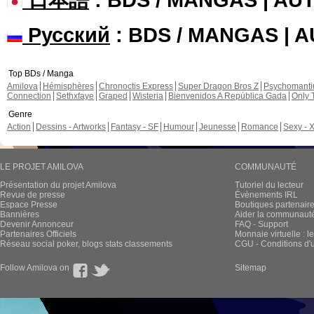
Русский
: BDS / MANGAS | 
Top BDs / Manga
Amilova
Hémisphères
Chronoctis Express
Super Dragon Bros Z
Psychomant
Connection
Sethxfaye
Graped
Wisteria
Bienvenidos A República Gada
Only 
Genre
Action
Dessins - Artworks
Fantasy - SF
Humour
Jeunesse
Romance
Sexy - 
LE PROJET AMILOVA
COMMUNAUTÉ
Présentation du projet Amilova
Tutoriel du lecteur
Revue de presse
Évènements IRL
Espace Presse
Boutiques partenair
Bannières
Aider la communauté 
Devenir Annonceur
FAQ - Support
Partenaires Officiels
Monnaie virtuelle : l
Réseau social poker, blogs stats classements
CGU - Conditions d'ut
Follow Amilova on
Sitemap