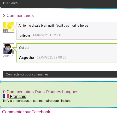
1537 vues
2 Commentaires
Ah je me disais bien qu'il n'était pas mort le héros
31
jcitron
14/04/2021 15:25:15
Ouf oui
32
Auteur
Asgotha
19/04/2021 22:08:06
Connecte-toi pour commenter
0 Commentaires Dans D'autres Langues.
Français
Il n'y a encore aucun commentaire pour l'instant.
Commenter sur Facebook