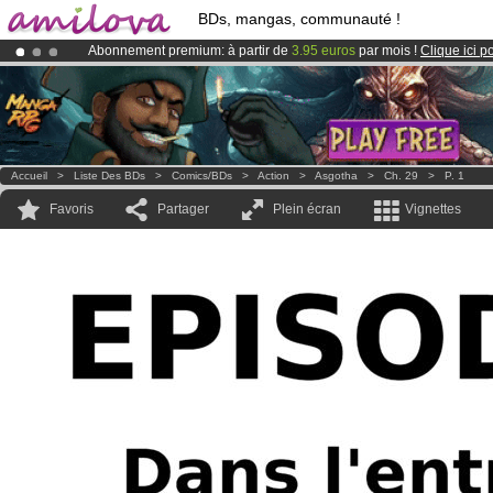
BDs, mangas, communauté !
Abonnement premium: à partir de
3.95 euros
par mois !
Clique ici p
Le
Kickstarter Amilova est désormais lancé
!.
Déjà 134393
membres
et 1208
BDs & Mangas
!
Accueil
>
Liste Des BDs
>
Comics/BDs
>
Action
>
Asgotha
>
Ch. 29
>
P. 1
Favoris
Partager
Plein écran
Vignettes