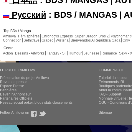
Русский
: BDS / MANGAS | 
Top BDs / Manga
Amilova
Hémisphères
Chronoctis Express
Super Dragon Bros Z
Psychomant
Connection
Sethxfaye
Graped
Wisteria
Bienvenidos A República Gada
Only 
Genre
Action
Dessins - Artworks
Fantasy - SF
Humour
Jeunesse
Romance
Sexy - 
LE PROJET AMILOVA
COMMUNAUTÉ
Présentation du projet Amilova
Tutoriel du lecteur
Revue de presse
Évènements IRL
Espace Presse
Boutiques partenair
Bannières
Aider la communauté 
Devenir Annonceur
FAQ - Support
Partenaires Officiels
Monnaie virtuelle : l
Réseau social poker, blogs stats classements
CGU - Conditions d'ut
Follow Amilova on
Sitemap