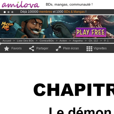
BDs, mangas, communauté !
Déjà 100000
membres
et 1000
BDs & Mangas
!
Le
Kickstarter Amilova est désormais lancé
!.
Abonnement premium: à partir de
3.95 euros
par mois !
Clique ici p
Accueil
>
Liste Des BDs
>
Comics/BDs
>
Action
>
Asgotha
>
Ch. 112
>
P. 1
Favoris
Partager
Plein écran
Vignettes