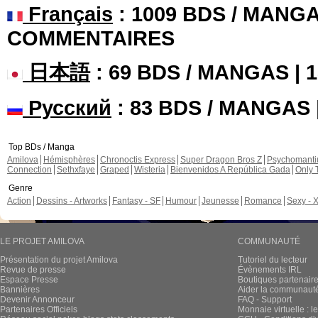
Français
: 1009 BDS / MANGA
COMMENTAIRES
日本語
: 69 BDS / MANGAS |
Русский
: 83 BDS / MANGAS
Top BDs / Manga
Amilova
Hémisphères
Chronoctis Express
Super Dragon Bros Z
Psychomant
Connection
Sethxfaye
Graped
Wisteria
Bienvenidos A República Gada
Only 
Genre
Action
Dessins - Artworks
Fantasy - SF
Humour
Jeunesse
Romance
Sexy - 
LE PROJET AMILOVA
COMMUNAUTÉ
Présentation du projet Amilova
Tutoriel du lecteur
Revue de presse
Évènements IRL
Espace Presse
Boutiques partenair
Bannières
Aider la communauté 
Devenir Annonceur
FAQ - Support
Partenaires Officiels
Monnaie virtuelle : l