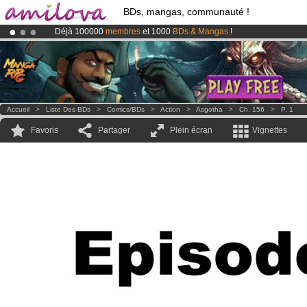
BDs, mangas, communauté !
Déjà 100000
membres
et 1000
BDs & Mangas
!
Le
Kickstarter Amilova est désormais lancé
!.
Abonnement premium: à partir de
3.95 euros
par mois !
Clique ici p
Accueil
>
Liste Des BDs
>
Comics/BDs
>
Action
>
Asgotha
>
Ch. 156
>
P. 1
Favoris
Partager
Plein écran
Vignettes