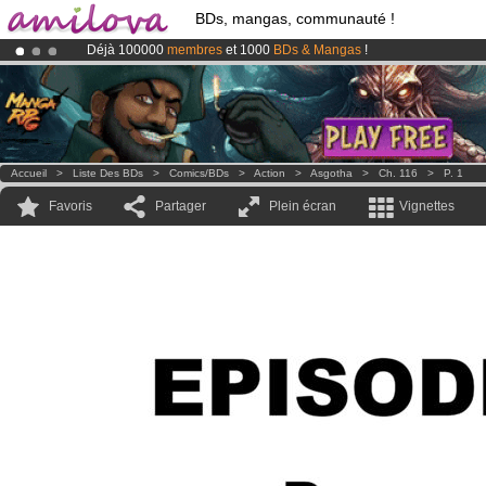
BDs, mangas, communauté !
Déjà 100000
membres
et 1000
BDs & Mangas
!
Abonnement premium: à partir de
3.95 euros
par mois !
Clique ici p
Le
Kickstarter Amilova est désormais lancé
!.
Accueil
>
Liste Des BDs
>
Comics/BDs
>
Action
>
Asgotha
>
Ch. 116
>
P. 1
Favoris
Partager
Plein écran
Vignettes