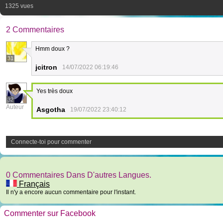
1325 vues
2 Commentaires
Hmm doux ?
31
jcitron
14/07/2022 06:19:46
Yes très doux
32
Auteur
Asgotha
19/07/2022 23:40:12
Connecte-toi pour commenter
0 Commentaires Dans D'autres Langues.
Français
Il n'y a encore aucun commentaire pour l'instant.
Commenter sur Facebook