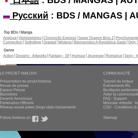
Русский
: BDS / MANGAS | 
Top BDs / Manga
Amilova
Hémisphères
Chronoctis Express
Super Dragon Bros Z
Psychomant
Connection
Sethxfaye
Graped
Wisteria
Bienvenidos A República Gada
Only 
Genre
Action
Dessins - Artworks
Fantasy - SF
Humour
Jeunesse
Romance
Sexy - 
LE PROJET AMILOVA
COMMUNAUTÉ
Présentation du projet Amilova
Tutoriel du lecteur
Revue de presse
Évènements IRL
Espace Presse
Boutiques partenair
Bannières
Aider la communauté 
Devenir Annonceur
FAQ - Support
Partenaires Officiels
Monnaie virtuelle : l
Réseau social poker, blogs stats classements
CGU - Conditions d'ut
Follow Amilova on
Sitemap