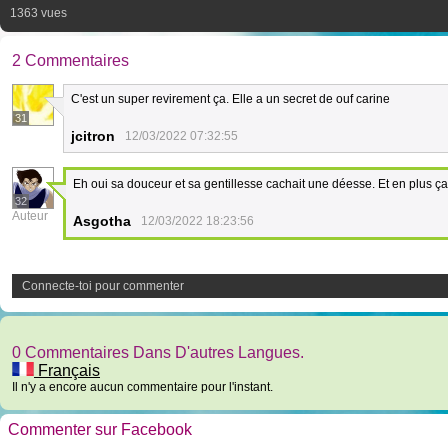
1363 vues
2 Commentaires
C'est un super revirement ça. Elle a un secret de ouf carine
31
jcitron
12/03/2022 07:32:55
Eh oui sa douceur et sa gentillesse cachait une déesse. Et en plus ça
32
Auteur
Asgotha
12/03/2022 18:23:56
Connecte-toi pour commenter
0 Commentaires Dans D'autres Langues.
Français
Il n'y a encore aucun commentaire pour l'instant.
Commenter sur Facebook