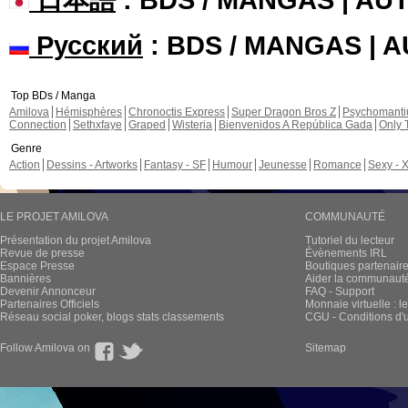
Русский
: BDS / MANGAS | 
Top BDs / Manga
Amilova
Hémisphères
Chronoctis Express
Super Dragon Bros Z
Psychomant
Connection
Sethxfaye
Graped
Wisteria
Bienvenidos A República Gada
Only 
Genre
Action
Dessins - Artworks
Fantasy - SF
Humour
Jeunesse
Romance
Sexy - 
LE PROJET AMILOVA
COMMUNAUTÉ
Présentation du projet Amilova
Tutoriel du lecteur
Revue de presse
Évènements IRL
Espace Presse
Boutiques partenair
Bannières
Aider la communauté 
Devenir Annonceur
FAQ - Support
Partenaires Officiels
Monnaie virtuelle : l
Réseau social poker, blogs stats classements
CGU - Conditions d'ut
Follow Amilova on
Sitemap