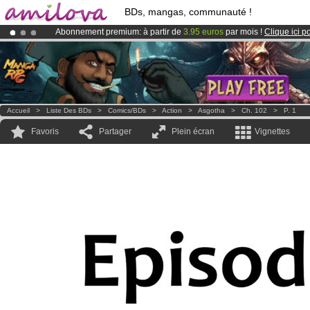
BDs, mangas, communauté !
Abonnement premium: à partir de
3.95 euros
par mois !
Clique ici p
Le
Kickstarter Amilova est désormais lancé
!.
Déjà 134393
membres
et 1208
BDs & Mangas
!
Accueil
>
Liste Des BDs
>
Comics/BDs
>
Action
>
Asgotha
>
Ch. 102
>
P. 1
Favoris
Partager
Plein écran
Vignettes