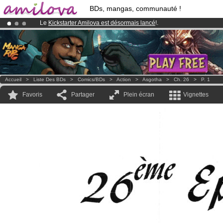
BDs, mangas, communauté !
Le
Kickstarter Amilova est désormais lancé
!.
Déjà 100000
membres
et 1000
BDs & Mangas
!
Abonnement premium: à partir de
3.95 euros
par mois !
Clique ici p
Accueil
>
Liste Des BDs
>
Comics/BDs
>
Action
>
Asgotha
>
Ch. 26
>
P. 1
Favoris
Partager
Plein écran
Vignettes