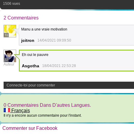
1506 vues
2 Commentaires
Manu a une vraie motivation
31
jcitron
14/04/2021 09:09:50
Eh oui le pauvre
32
Auteur
Asgotha
18/04/2021 22:53:28
Connecte-toi pour commenter
0 Commentaires Dans D'autres Langues.
Français
Il n'y a encore aucun commentaire pour l'instant.
Commenter sur Facebook