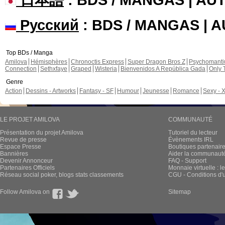
Русский
: BDS / MANGAS | 
Top BDs / Manga
Amilova
Hémisphères
Chronoctis Express
Super Dragon Bros Z
Psychomant
Connection
Sethxfaye
Graped
Wisteria
Bienvenidos A República Gada
Only 
Genre
Action
Dessins - Artworks
Fantasy - SF
Humour
Jeunesse
Romance
Sexy - 
LE PROJET AMILOVA
COMMUNAUTÉ
Présentation du projet Amilova
Tutoriel du lecteur
Revue de presse
Évènements IRL
Espace Presse
Boutiques partenair
Bannières
Aider la communauté 
Devenir Annonceur
FAQ - Support
Partenaires Officiels
Monnaie virtuelle : l
Réseau social poker, blogs stats classements
CGU - Conditions d'ut
Follow Amilova on
Sitemap