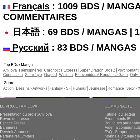
Français
: 1009 BDS / MANGA
COMMENTAIRES
日本語
: 69 BDS / MANGAS |
Русский
: 83 BDS / MANGAS
Top BDs / Manga
Amilova
Hémisphères
Chronoctis Express
Super Dragon Bros Z
Psychomant
Connection
Sethxfaye
Graped
Wisteria
Bienvenidos A República Gada
Only 
Genre
Action
Dessins - Artworks
Fantasy - SF
Humour
Jeunesse
Romance
Sexy - 
LE PROJET AMILOVA
COMMUNAUTÉ
Présentation du projet Amilova
Tutoriel du lecteur
Revue de presse
Évènements IRL
Espace Presse
Boutiques partenair
Bannières
Aider la communauté 
Devenir Annonceur
FAQ - Support
Partenaires Officiels
Monnaie virtuelle : l