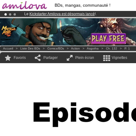
BDs, mangas, communauté !
Le
Kickstarter Amilova est désormais lancé
!.
Déjà 100000
membres
et 1000
BDs & Mangas
!
Abonnement premium: à partir de
3.95 euros
par mois !
Clique ici p
Accueil
>
Liste Des BDs
>
Comics/BDs
>
Action
>
Asgotha
>
Ch. 132
>
P. 1
Favoris
Partager
Plein écran
Vignettes