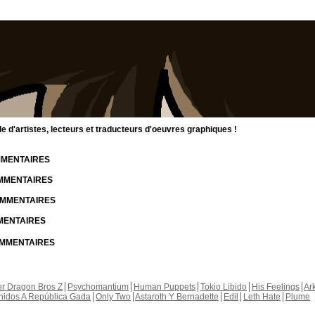
d'artistes, lecteurs et traducteurs d'oeuvres graphiques !
OMMENTAIRES
OMMENTAIRES
COMMENTAIRES
MMENTAIRES
COMMENTAIRES
r Dragon Bros Z
Psychomantium
Human Puppets
Tokio Libido
His Feelings
Ar
nidos A República Gada
Only Two
Astaroth Y Bernadette
Edil
Leth Hate
Plume