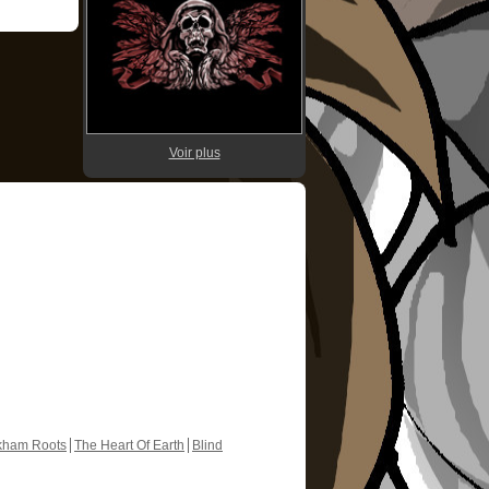
Voir plus
kham Roots
The Heart Of Earth
Blind