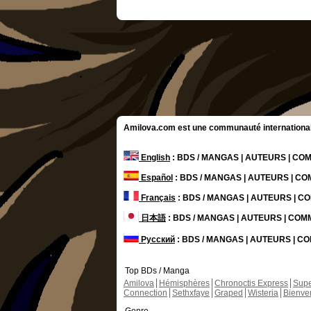
Amilova.com est une communauté internationale 
English
: BDS / MANGAS | AUTEURS | C
Español
: BDS / MANGAS | AUTEURS | C
Français
: BDS / MANGAS | AUTEURS | 
日本語
: BDS / MANGAS | AUTEURS | CO
Русский
: BDS / MANGAS | AUTEURS | 
Top BDs / Manga
Amilova
Hémisphères
Chronoctis Express
Supe
Connection
Sethxfaye
Graped
Wisteria
Bienve