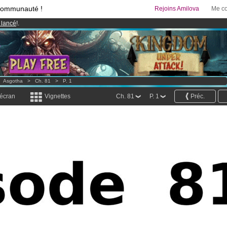
communauté !
Rejoins Amilova
Me co
 lancé
!.
95 euros
par mois !
Clique ici pour t'abonner
& Mangas
!
>
Asgotha
>
Ch. 81
>
P. 1
 écran
Vignettes
Ch. 81
P. 1
Préc.