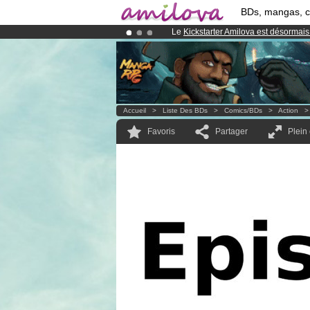
BDs, mangas, 
Le
Kickstarter Amilova est désormais
Abonnement premium: à partir de
3.
Déjà 134393
membres
et 1208
BDs 
Accueil
>
Liste Des BDs
>
Comics/BDs
>
Action
Favoris
Partager
Plein