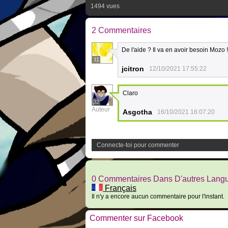
1494 vues
2 Commentaires
De l'aide ? Il va en avoir besoin Mozo !
31
jcitron
12/10/2021 17:55:22
Claro
32
Auteur
Asgotha
16/10/2021 16:07:20
Connecte-toi pour commenter
0 Commentaires Dans D'autres Lang
Français
Il n'y a encore aucun commentaire pour l'instant.
Commenter sur Facebook