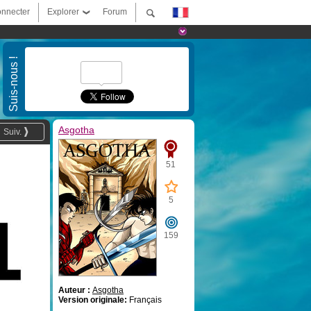
nnecter
Explorer
Forum
Suis-nous !
Asgotha
Suiv.
51
5
159
Auteur :
Asgotha
Version originale:
Français