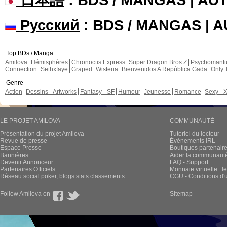
Русский
: BDS / MANGAS | 
Top BDs / Manga
Amilova
Hémisphères
Chronoctis Express
Super Dragon Bros Z
Psychomant
Connection
Sethxfaye
Graped
Wisteria
Bienvenidos A República Gada
Only 
Genre
Action
Dessins - Artworks
Fantasy - SF
Humour
Jeunesse
Romance
Sexy - 
LE PROJET AMILOVA
COMMUNAUTÉ
Présentation du projet Amilova
Tutoriel du lecteur
Revue de presse
Évènements IRL
Espace Presse
Boutiques partenair
Bannières
Aider la communauté 
Devenir Annonceur
FAQ - Support
Partenaires Officiels
Monnaie virtuelle : l
Réseau social poker, blogs stats classements
CGU - Conditions d'ut
Follow Amilova on
Sitemap