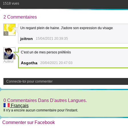
1518 vues
2 Commentaires
Un regard plein de haine. J'adore son expression du visage
31
jcitron
15/04/2021 20:39:35
C'est un de mes persos préférés
32
Auteur
Asgotha
20/04/2021 20:47:03
Connecte-toi pour commenter
0 Commentaires Dans D'autres Langues.
Français
Il n'y a encore aucun commentaire pour l'instant.
Commenter sur Facebook