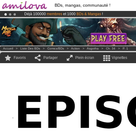
BDs, mangas, communauté !
Déjà 100000
membres
et 1000
BDs & Mangas
!
Abonnement premium: à partir de
3.95 euros
par mois !
Clique ici p
Le
Kickstarter Amilova est désormais lancé
!.
Accueil
>
Liste Des BDs
>
Comics/BDs
>
Action
>
Asgotha
>
Ch. 34
>
P. 1
Favoris
Partager
Plein écran
Vignettes