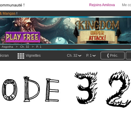
communauté !
Rejoins Amilova
Me co
& Mangas
!
 lancé
!.
95 euros
par mois !
Clique ici pour t'abonner
>
Asgotha
>
Ch. 32
>
P. 1
 écran
Vignettes
Ch. 32
P. 1
Préc.