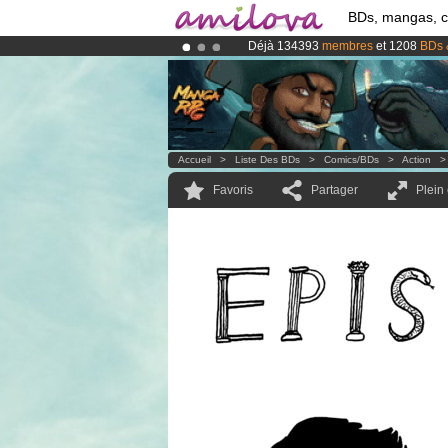
BDs, mangas, 
Déjà 134393
membres
et 1208
BDs 
Le
Kickstarter Amilova est désormais
Abonnement premium: à partir de
3.
Accueil
>
Liste Des BDs
>
Comics/BDs
>
Action
Favoris
Partager
Plein