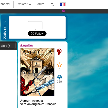
nnecter
Explorer
Forum
Suis-nous !
Asgotha
Suiv.
51
5
159
Auteur :
Asgotha
Version originale:
Français