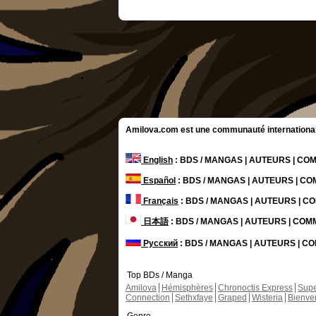
Amilova.com est une communauté internationale 
English
: BDS / MANGAS | AUTEURS | C
Español
: BDS / MANGAS | AUTEURS | C
Français
: BDS / MANGAS | AUTEURS | 
日本語
: BDS / MANGAS | AUTEURS | CO
Русский
: BDS / MANGAS | AUTEURS | 
Top BDs / Manga
Amilova
Hémisphères
Chronoctis Express
Supe
Connection
Sethxfaye
Graped
Wisteria
Bienve