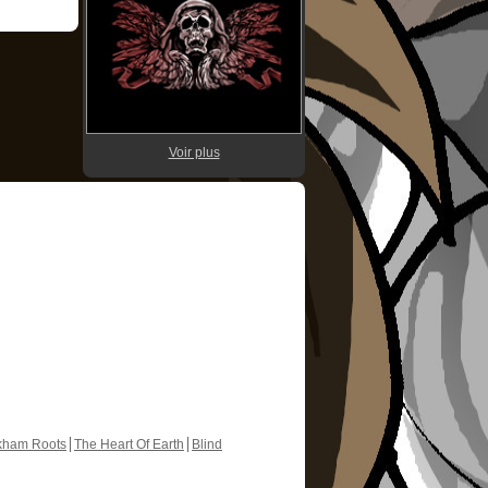
Voir plus
kham Roots
The Heart Of Earth
Blind