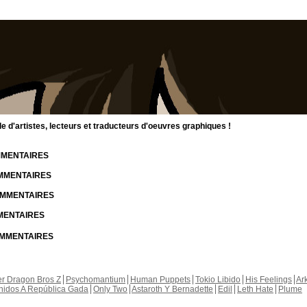
d'artistes, lecteurs et traducteurs d'oeuvres graphiques !
OMMENTAIRES
OMMENTAIRES
COMMENTAIRES
MMENTAIRES
COMMENTAIRES
r Dragon Bros Z
Psychomantium
Human Puppets
Tokio Libido
His Feelings
Ar
nidos A República Gada
Only Two
Astaroth Y Bernadette
Edil
Leth Hate
Plume