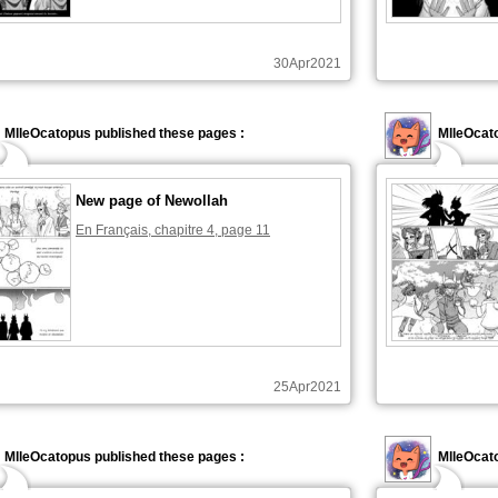
30Apr2021
MlleOcatopus published these pages :
MlleOcato
New page of Newollah
En Français, chapitre 4, page 11
25Apr2021
MlleOcatopus published these pages :
MlleOcato