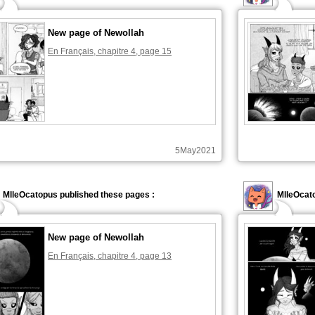
New page of Newollah
En Français, chapitre 4, page 15
5May2021
MlleOcatopus published these pages :
MlleOcato
New page of Newollah
En Français, chapitre 4, page 13