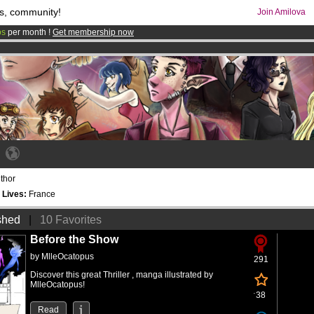
s, community!
Join Amilova
os
per month !
Get membership now
comics & mangas!
.
uthor
7
Lives:
France
shed
|
10 Favorites
Before the Show
by
MlleOcatopus
291
Discover this great Thriller , manga illustrated by
MlleOcatopus!
38
Read