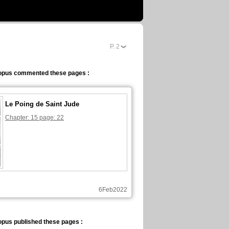
P.
2
opus commented these pages :
Le Poing de Saint Jude
Chapter: 15 page: 22
6Feb2022
pus published these pages :