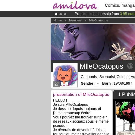
Comics, manga
Premium membership from
3.95 eur
Already 100000
members
and 1000
Home
>
Members
>
MlleOcatopus
Amilova
Kickstarter is now LIVE
!.
MlleOcatopus
Cartoonist, Scenarist, Colorist, A
Gender :
F
Born :
19/08/199
27
presentation of MlleOcatopus
1 Publi
HELLO !
Je suis MlleOcatopus
Je dessine depuis toujours et
j'aime beaucoup écrire.
Vous pouvez me trouver sur plein
de réseaux sociaux sous le même
pseudo.
Je rêverais de devenir bédéiste
(ou tout du moins travailler dans le