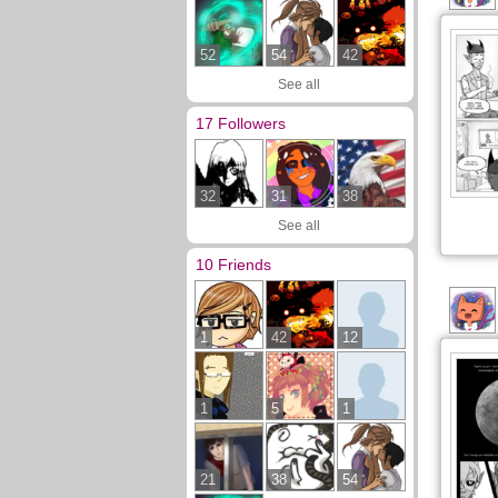
52
54
42
See all
17 Followers
32
31
38
See all
10 Friends
1
42
12
1
5
1
21
38
54