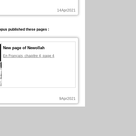
14Apr2021
pus published these pages :
New page of Newollah
En Français, chapitre 4, page 4
9Apr2021
pus published these pages :