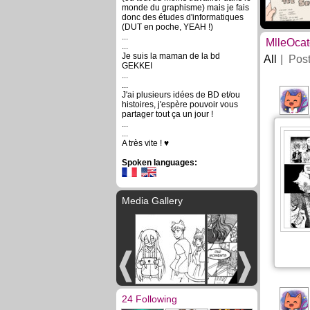
monde du graphisme) mais je fais
donc des études d'informatiques
(DUT en poche, YEAH !)
...
MlleOcat
...
Je suis la maman de la bd
All
Pos
GEKKEI
...
...
J'ai plusieurs idées de BD et/ou
histoires, j'espère pouvoir vous
partager tout ça un jour !
...
...
A très vite ! ♥
Spoken languages:
Media Gallery
24 Following