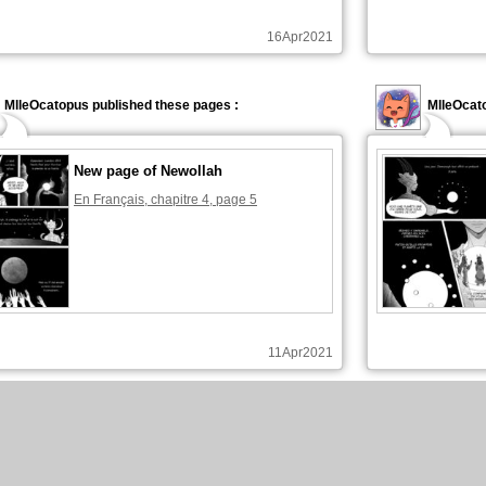
16Apr2021
MlleOcatopus published these pages :
MlleOcato
New page of Newollah
En Français, chapitre 4, page 5
11Apr2021
MlleOcatopus published these pages :
MlleOcato