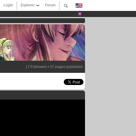
Login
Explorer
Forum
17 Followers • 37 pages published