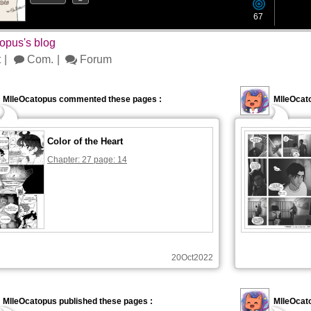
67
opus's blog
t
Com.
Forum
MlleOcatopus commented these pages :
MlleOcat
Color of the Heart
Chapter: 27 page: 14
20Oct2022
MlleOcatopus published these pages :
MlleOcato